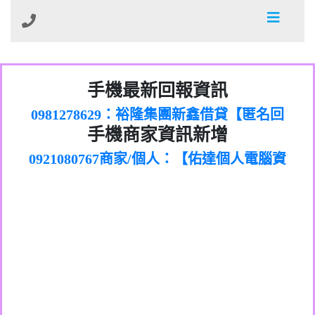
01：Greetings,Iwork【Nicholas Doby回
手機最新回報資訊
0981278629：裕隆集團新鑫借貸【匿名回
報】
886816675846：
報】
0968805568商家/個人：【心理衛生輔導中
oyewzzzmwlfgqudeixig【tgvkqwlkjv回
886816675846：gh2xv1【🗒
手機商家資訊新增
0921080767商家/個人：【佑達個人電腦資
心】
0277357216：推銷股票，疑是詐騙。【匿
Transaction.Continue >>
報】
0981406932商家/個人：【滙誠第二資產公
訊】
graph.org/BALANCE-36824-US-
0982432519：
名回報】
0906425555商家/個人：【匿名】
司】
nmetpkesjxxvxmxjmilr【htyhwnfhpy回
DOLLARS-04-24-2?
0982432519：
0973717717商家/個人：【墾丁（悍馬租
xvptnfzzxgxyhnysldom【diwzitdytt回報】
hs=82db2fc596e92a7345c946290476fb06&
0982432519：寄免費的牛樟芝??【匿名回
報】
0963419717商家/個人：【林董】
車）】
0928859786：中租借貸廣告【匿名回報】
🗒回報】
報】
0907125117商家/個人：【非凡資訊】
0963566113：
0973396397商家/個人：【吉昇防火工程】
xwuyzefpksflsdeeizxf【dkrpevvehv回報】
0963566113：宅急便物流【匿名回報】
0973396397商家/個人：【吉昇防火工程】
0981696253：借貸廣告【匿名回報】
0277151332商家/個人：【匯誠第二資產管
0910303219：拖欠工程款【匿名回報】
0982446908商家/個人：【台新銀行貸款】
理股份有限公司】
0910303219：拖欠工程款【匿名回報】