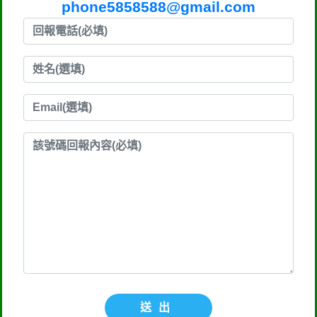
phone5858588@gmail.com
送出