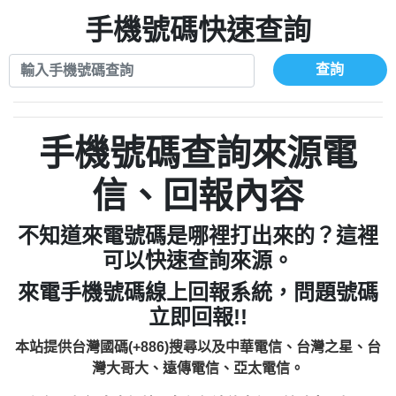
xwuyzefpksflsdeeizxf【dkrpevvehv回報】
0963566113：宅急便物流【匿名回報】
0910303219：拖欠工程款【匿名回報】
手機號碼快速查詢
0981696253：借貸廣告【匿名回報】
0972131993：裕隆新鑫借貸【匿名回報】
0910303219：拖欠工程款【匿名回報】
0972131993：裕隆新鑫借貸【匿名回報】
0910303219：拖欠工程款【匿名回報】
查詢
0982084260：汽機車貸款【匿名回報】
0972131993：裕隆新鑫借貸【匿名回報】
0277427050：接聽音樂.【匿名回報】
0972131993：裕隆新鑫借貸【匿名回報】
0910303219：拖欠工程款，大家要小心
0982084260：汽機車貸款【匿名回報】
手機號碼查詢來源電
【黃俊霖回報】
0277427050：接聽音樂.【匿名回報】
0910303219：拖欠工程款，大家要小心
信、回報內容
【黃俊霖回報】
不知道來電號碼是哪裡打出來的？這裡
可以快速查詢來源。
來電手機號碼線上回報系統，問題號碼
立即回報!!
本站提供台灣國碼(+886)搜尋以及中華電信、台灣之星、台
灣大哥大、遠傳電信、亞太電信。