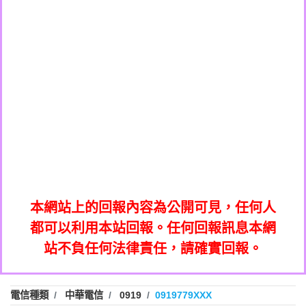
0908285050商家/個人：【應召站】
0972131993：裕隆新鑫借貸【匿名回報】
0937633597商家/個人：【無】
0972131993：裕隆新鑫借貸【匿名回報】
0979049129商家/個人：【汪仔澡堂寵物美
0982084260：汽機車貸款【匿名回報】
0976358085商家/個人：【康代書-房屋二
容工作室】
0277427050：接聽音樂.【匿名回報】
胎/土地二胎/持分貸款/房屋增貸】
0935219225商家/個人：【警察】
0910303219：拖欠工程款，大家要小心
0923325641商家/個人：【楊育彰】
01：Greetings,Iwork【Nicholas Doby回
【黃俊霖回報】
0963600462商家/個人：【花旗銀行】
0981278629：裕隆集團新鑫借貸【匿名回
報】
0921400619商家/個人：【不明】
886816675846：
報】
01：Greetings,Iwork【Nicholas Doby回
oyewzzzmwlfgqudeixig【tgvkqwlkjv回
886816675846：gh2xv1【🗒
0981278629：裕隆集團新鑫借貸【匿名回
報】
0277357216：推銷股票，疑是詐騙。【匿
Transaction.Continue >>
報】
886816675846：
報】
graph.org/BALANCE-36824-US-
0982432519：
名回報】
oyewzzzmwlfgqudeixig【tgvkqwlkjv回
886816675846：gh2xv1【🗒
nmetpkesjxxvxmxjmilr【htyhwnfhpy回
DOLLARS-04-24-2?
0982432519：
0277357216：推銷股票，疑是詐騙。【匿
Transaction.Continue >>
報】
本網站上的回報內容為公開可見，任何人
xvptnfzzxgxyhnysldom【diwzitdytt回報】
hs=82db2fc596e92a7345c946290476fb06&
0982432519：寄免費的牛樟芝??【匿名回
報】
graph.org/BALANCE-36824-US-
0982432519：
名回報】
都可以利用本站回報。任何回報訊息本網
0928859786：中租借貸廣告【匿名回報】
🗒回報】
報】
nmetpkesjxxvxmxjmilr【htyhwnfhpy回
DOLLARS-04-24-2?
0982432519：
站不負任何法律責任，請確實回報。
0963566113：
xvptnfzzxgxyhnysldom【diwzitdytt回報】
hs=82db2fc596e92a7345c946290476fb06&
0982432519：寄免費的牛樟芝??【匿名回
報】
xwuyzefpksflsdeeizxf【dkrpevvehv回報】
0963566113：宅急便物流【匿名回報】
0928859786：中租借貸廣告【匿名回報】
🗒回報】
報】
0981696253：借貸廣告【匿名回報】
0963566113：
電信種類
中華電信
0919
0919779XXX
0910303219：拖欠工程款【匿名回報】