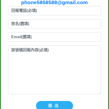
phone5858588@gmail.com
送出