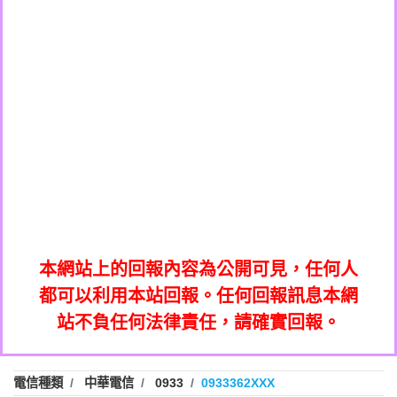
0908285050商家/個人：【應召站】
0972131993：裕隆新鑫借貸【匿名回報】
0937633597商家/個人：【無】
0972131993：裕隆新鑫借貸【匿名回報】
0979049129商家/個人：【汪仔澡堂寵物美
0982084260：汽機車貸款【匿名回報】
0976358085商家/個人：【康代書-房屋二
容工作室】
0277427050：接聽音樂.【匿名回報】
胎/土地二胎/持分貸款/房屋增貸】
0935219225商家/個人：【警察】
0910303219：拖欠工程款，大家要小心
0923325641商家/個人：【楊育彰】
01：Greetings,Iwork【Nicholas Doby回
【黃俊霖回報】
0963600462商家/個人：【花旗銀行】
0981278629：裕隆集團新鑫借貸【匿名回
報】
0921400619商家/個人：【不明】
886816675846：
報】
01：Greetings,Iwork【Nicholas Doby回
oyewzzzmwlfgqudeixig【tgvkqwlkjv回
886816675846：gh2xv1【🗒
0981278629：裕隆集團新鑫借貸【匿名回
報】
0277357216：推銷股票，疑是詐騙。【匿
Transaction.Continue >>
報】
886816675846：
報】
graph.org/BALANCE-36824-US-
0982432519：
名回報】
oyewzzzmwlfgqudeixig【tgvkqwlkjv回
886816675846：gh2xv1【🗒
nmetpkesjxxvxmxjmilr【htyhwnfhpy回
DOLLARS-04-24-2?
0982432519：
0277357216：推銷股票，疑是詐騙。【匿
Transaction.Continue >>
報】
本網站上的回報內容為公開可見，任何人
xvptnfzzxgxyhnysldom【diwzitdytt回報】
hs=82db2fc596e92a7345c946290476fb06&
0982432519：寄免費的牛樟芝??【匿名回
報】
graph.org/BALANCE-36824-US-
0982432519：
名回報】
都可以利用本站回報。任何回報訊息本網
0928859786：中租借貸廣告【匿名回報】
🗒回報】
報】
nmetpkesjxxvxmxjmilr【htyhwnfhpy回
DOLLARS-04-24-2?
0982432519：
站不負任何法律責任，請確實回報。
0963566113：
xvptnfzzxgxyhnysldom【diwzitdytt回報】
hs=82db2fc596e92a7345c946290476fb06&
0982432519：寄免費的牛樟芝??【匿名回
報】
xwuyzefpksflsdeeizxf【dkrpevvehv回報】
0963566113：宅急便物流【匿名回報】
0928859786：中租借貸廣告【匿名回報】
🗒回報】
報】
0981696253：借貸廣告【匿名回報】
0963566113：
電信種類
中華電信
0933
0933362XXX
0910303219：拖欠工程款【匿名回報】