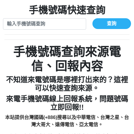
xwuyzefpksflsdeeizxf【dkrpevvehv回報】
0963566113：宅急便物流【匿名回報】
0910303219：拖欠工程款【匿名回報】
手機號碼快速查詢
0981696253：借貸廣告【匿名回報】
0972131993：裕隆新鑫借貸【匿名回報】
0910303219：拖欠工程款【匿名回報】
0972131993：裕隆新鑫借貸【匿名回報】
0910303219：拖欠工程款【匿名回報】
查詢
0982084260：汽機車貸款【匿名回報】
0972131993：裕隆新鑫借貸【匿名回報】
0277427050：接聽音樂.【匿名回報】
0972131993：裕隆新鑫借貸【匿名回報】
0910303219：拖欠工程款，大家要小心
0982084260：汽機車貸款【匿名回報】
手機號碼查詢來源電
【黃俊霖回報】
0277427050：接聽音樂.【匿名回報】
0910303219：拖欠工程款，大家要小心
信、回報內容
【黃俊霖回報】
不知道來電號碼是哪裡打出來的？這裡
可以快速查詢來源。
來電手機號碼線上回報系統，問題號碼
立即回報!!
本站提供台灣國碼(+886)搜尋以及中華電信、台灣之星、台
灣大哥大、遠傳電信、亞太電信。