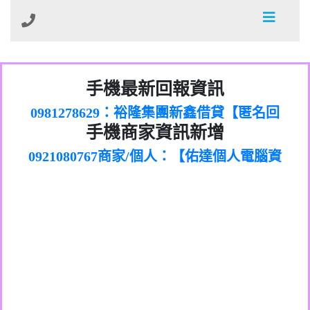
01：Greetings,Iwork【Nicholas Doby回
手機最新回報資訊
0981278629：裕隆集團新鑫借貸【匿名回
報】
886816675846：
報】
0968805568商家/個人：【心理衛生輔導中
oyewzzzmwlfgqudeixig【tgvkqwlkjv回
886816675846：gh2xv1【🗒
手機商家資訊新增
0921080767商家/個人：【佑達個人電腦資
心】
0277357216：推銷股票，疑是詐騙。【匿
Transaction.Continue >>
報】
0981406932商家/個人：【滙誠第二資產公
訊】
graph.org/BALANCE-36824-US-
0982432519：
名回報】
0906425555商家/個人：【匿名】
司】
nmetpkesjxxvxmxjmilr【htyhwnfhpy回
DOLLARS-04-24-2?
0982432519：
0973717717商家/個人：【墾丁（悍馬租
xvptnfzzxgxyhnysldom【diwzitdytt回報】
hs=82db2fc596e92a7345c946290476fb06&
0982432519：寄免費的牛樟芝??【匿名回
報】
0963419717商家/個人：【林董】
車）】
0928859786：中租借貸廣告【匿名回報】
🗒回報】
報】
0907125117商家/個人：【非凡資訊】
0963566113：
0973396397商家/個人：【吉昇防火工程】
xwuyzefpksflsdeeizxf【dkrpevvehv回報】
0963566113：宅急便物流【匿名回報】
0973396397商家/個人：【吉昇防火工程】
0981696253：借貸廣告【匿名回報】
0277151332商家/個人：【匯誠第二資產管
0910303219：拖欠工程款【匿名回報】
0982446908商家/個人：【台新銀行貸款】
理股份有限公司】
0910303219：拖欠工程款【匿名回報】