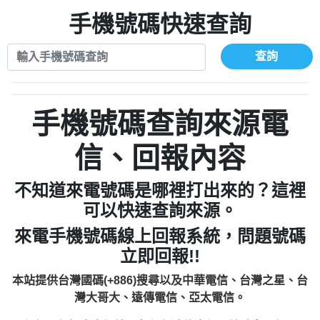
xwuyzefpksflsdeeizxf【dkrpevvehv回報】
0963566113：宅急便物流【匿名回報】
0910303219：拖欠工程款【匿名回報】
手機號碼快速查詢
0981696253：借貸廣告【匿名回報】
0972131993：裕隆新鑫借貸【匿名回報】
0910303219：拖欠工程款【匿名回報】
0972131993：裕隆新鑫借貸【匿名回報】
0910303219：拖欠工程款【匿名回報】
查詢
0982084260：汽機車貸款【匿名回報】
0972131993：裕隆新鑫借貸【匿名回報】
0277427050：接聽音樂.【匿名回報】
0972131993：裕隆新鑫借貸【匿名回報】
0910303219：拖欠工程款，大家要小心
0982084260：汽機車貸款【匿名回報】
手機號碼查詢來源電
【黃俊霖回報】
0277427050：接聽音樂.【匿名回報】
0910303219：拖欠工程款，大家要小心
信、回報內容
【黃俊霖回報】
不知道來電號碼是哪裡打出來的？這裡
可以快速查詢來源。
來電手機號碼線上回報系統，問題號碼
立即回報!!
本站提供台灣國碼(+886)搜尋以及中華電信、台灣之星、台
灣大哥大、遠傳電信、亞太電信。