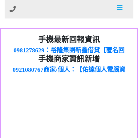
01：Greetings,Iwork【Nicholas Doby回
手機最新回報資訊
0981278629：裕隆集團新鑫借貸【匿名回
報】
886816675846：
報】
0968805568商家/個人：【心理衛生輔導中
oyewzzzmwlfgqudeixig【tgvkqwlkjv回
886816675846：gh2xv1【🗒
手機商家資訊新增
0921080767商家/個人：【佑達個人電腦資
心】
0277357216：推銷股票，疑是詐騙。【匿
Transaction.Continue >>
報】
0981406932商家/個人：【滙誠第二資產公
訊】
graph.org/BALANCE-36824-US-
0982432519：
名回報】
0906425555商家/個人：【匿名】
司】
nmetpkesjxxvxmxjmilr【htyhwnfhpy回
DOLLARS-04-24-2?
0982432519：
0973717717商家/個人：【墾丁（悍馬租
xvptnfzzxgxyhnysldom【diwzitdytt回報】
hs=82db2fc596e92a7345c946290476fb06&
0982432519：寄免費的牛樟芝??【匿名回
報】
0963419717商家/個人：【林董】
車）】
0928859786：中租借貸廣告【匿名回報】
🗒回報】
報】
0907125117商家/個人：【非凡資訊】
0963566113：
0973396397商家/個人：【吉昇防火工程】
xwuyzefpksflsdeeizxf【dkrpevvehv回報】
0963566113：宅急便物流【匿名回報】
0973396397商家/個人：【吉昇防火工程】
0981696253：借貸廣告【匿名回報】
0277151332商家/個人：【匯誠第二資產管
0910303219：拖欠工程款【匿名回報】
0982446908商家/個人：【台新銀行貸款】
理股份有限公司】
0910303219：拖欠工程款【匿名回報】