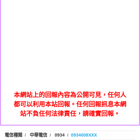
0908285050商家/個人：【應召站】
0972131993：裕隆新鑫借貸【匿名回報】
0937633597商家/個人：【無】
0972131993：裕隆新鑫借貸【匿名回報】
0979049129商家/個人：【汪仔澡堂寵物美
0982084260：汽機車貸款【匿名回報】
0976358085商家/個人：【康代書-房屋二
容工作室】
0277427050：接聽音樂.【匿名回報】
胎/土地二胎/持分貸款/房屋增貸】
0935219225商家/個人：【警察】
0910303219：拖欠工程款，大家要小心
0923325641商家/個人：【楊育彰】
01：Greetings,Iwork【Nicholas Doby回
【黃俊霖回報】
0963600462商家/個人：【花旗銀行】
0981278629：裕隆集團新鑫借貸【匿名回
報】
0921400619商家/個人：【不明】
886816675846：
報】
01：Greetings,Iwork【Nicholas Doby回
oyewzzzmwlfgqudeixig【tgvkqwlkjv回
886816675846：gh2xv1【🗒
0981278629：裕隆集團新鑫借貸【匿名回
報】
0277357216：推銷股票，疑是詐騙。【匿
Transaction.Continue >>
報】
886816675846：
報】
graph.org/BALANCE-36824-US-
0982432519：
名回報】
oyewzzzmwlfgqudeixig【tgvkqwlkjv回
886816675846：gh2xv1【🗒
nmetpkesjxxvxmxjmilr【htyhwnfhpy回
DOLLARS-04-24-2?
0982432519：
0277357216：推銷股票，疑是詐騙。【匿
Transaction.Continue >>
報】
本網站上的回報內容為公開可見，任何人
xvptnfzzxgxyhnysldom【diwzitdytt回報】
hs=82db2fc596e92a7345c946290476fb06&
0982432519：寄免費的牛樟芝??【匿名回
報】
graph.org/BALANCE-36824-US-
0982432519：
名回報】
都可以利用本站回報。任何回報訊息本網
0928859786：中租借貸廣告【匿名回報】
🗒回報】
報】
nmetpkesjxxvxmxjmilr【htyhwnfhpy回
DOLLARS-04-24-2?
0982432519：
站不負任何法律責任，請確實回報。
0963566113：
xvptnfzzxgxyhnysldom【diwzitdytt回報】
hs=82db2fc596e92a7345c946290476fb06&
0982432519：寄免費的牛樟芝??【匿名回
報】
xwuyzefpksflsdeeizxf【dkrpevvehv回報】
0963566113：宅急便物流【匿名回報】
0928859786：中租借貸廣告【匿名回報】
🗒回報】
報】
0981696253：借貸廣告【匿名回報】
0963566113：
電信種類
中華電信
0934
0934008XXX
0910303219：拖欠工程款【匿名回報】