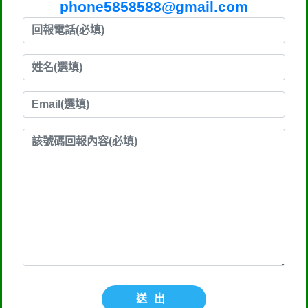
phone5858588@gmail.com
送出