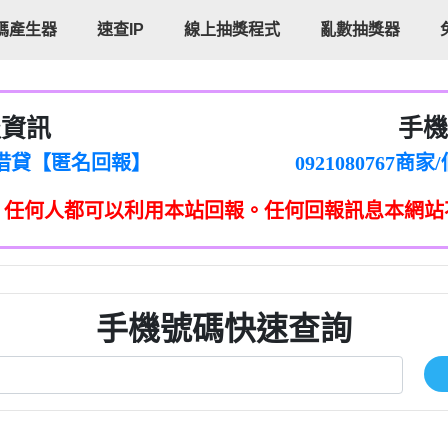
碼產生器
速查IP
線上抽獎程式
亂數抽獎器
報資訊
手機
cholas Doby回報】
096880556
新鑫借貸【匿名回報】
092108076
eixig【tgvkqwlkjv回報】
098140693
，任何人都可以利用本站回報。任何回報訊息本網站
saction.Continue >>
090642
-DOLLARS-04-24-2?
疑是詐騙。【匿名回報】
097371771
jmilr【htyhwnfhpy回報】
290476fb06& 🗒回報】
096341
ldom【diwzitdytt回報】
0907125
樟芝??【匿名回報】
09733963
手機號碼快速查詢
貸廣告【匿名回報】
09733963
izxf【dkrpevvehv回報】
0277151332商
物流【匿名回報】
09824469
廣告【匿名回報】
0908285
程款【匿名回報】
09376