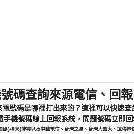
程款【匿名回報】
0979049129商
鑫借貸【匿名回報】
0976358085商家/
鑫借貸【匿名回報】
093521
貸
貸款【匿名回報】
0923325
樂.【匿名回報】
0963600
大家要小心【黃俊霖回報】
092140
cholas Doby回報】
01：Greetings,
新鑫借貸【匿名回報】
098127862
eixig【tgvkqwlkjv回報】
886816675846：oyewz
saction.Continue >>
886816675846：gh2xv
-DOLLARS-04-24-2?
疑是詐騙。【匿名回報】
graph.org/BALANC
0277357216
jmilr【htyhwnfhpy回報】
290476fb06& 🗒回報】
0982432519：nmetpke
hs=82db2fc596e92
機號碼查詢來源電信、回報
ldom【diwzitdytt回報】
0982432519：xvptnf
樟芝??【匿名回報】
098243251
來電號碼是哪裡打出來的？這裡可以快速查
貸廣告【匿名回報】
09288597
izxf【dkrpevvehv回報】
0963566113：xwuyze
電手機號碼線上回報系統，問題號碼立即回報
物流【匿名回報】
0963566
國碼(+886)搜尋以及中華電信、台灣之星、台灣大哥大、遠傳電
廣告【匿名回報】
0981696