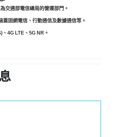
原為交通部電信總局的營運部門。
圍涵蓋固網電信、行動通信及數據通信等。
、4G LTE、5G NR。
息