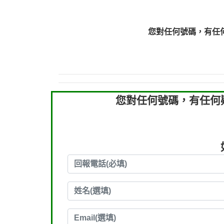
0910303219：拖欠工
0910303219：拖欠工
您對任何號碼，有任
0972131993：裕隆新
0972131993：裕隆新
0982084260：汽機車
0277427050：接聽音
0910303219：拖欠工程款，
您對任何號碼，有任何