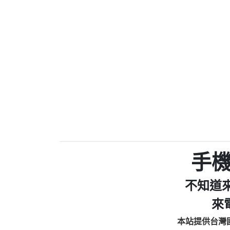
0910303219：拖欠工
0972131993：裕隆新
0972131993：裕隆新
0982084260：汽機車
0277427050：接聽音
0910303219：拖欠工程款，
01：Greetings,Iwork【Ni
0981278629：裕隆集團
886816675846：oyewzzzmwlfgqud
886816675846：gh2xv1【🗒 Tran
graph.org/BALANCE-36824-US
0277357216：推銷股票，
0982432519：nmetpkesjxxvxmx
hs=82db2fc596e92a7345c946
手
0982432519：xvptnfzzxgxyhnys
0982432519：寄免費的牛
不知道
0928859786：中租借
0963566113：xwuyzefpksflsdee
來
0963566113：宅急便
本站提供台灣
0981696253：借貸