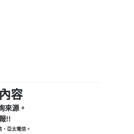
家/個人：【汪仔澡堂寵物美容工作室】
個人：【康代書-房屋二胎/土地二胎/持分
9225商家/個人：【警察】
款/房屋增貸】
641商家/個人：【楊育彰】
462商家/個人：【花旗銀行】
0619商家/個人：【不明】
Iwork【Nicholas Doby回報】
9：裕隆集團新鑫借貸【匿名回報】
zzmwlfgqudeixig【tgvkqwlkjv回報】
1【🗒 Transaction.Continue >>
E-36824-US-DOLLARS-04-24-2?
：推銷股票，疑是詐騙。【匿名回報】
sjxxvxmxjmilr【htyhwnfhpy回報】
a7345c946290476fb06& 🗒回報】
內容
zzxgxyhnysldom【diwzitdytt回報】
9：寄免費的牛樟芝??【匿名回報】
詢來源。
86：中租借貸廣告【匿名回報】
fpksflsdeeizxf【dkrpevvehv回報】
!!
113：宅急便物流【匿名回報】
信、亞太電信。
253：借貸廣告【匿名回報】