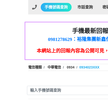
手機號碼查詢
市話查詢
密
手機最新回
01：Greetings,Iwork【Ni
0981278629：裕隆集團
886816675846：oyewzzzmwlfgqud
本網站上的回報內容為公開可見
886816675846：gh2xv1【🗒 Tran
graph.org/BALANCE-36824-US
0277357216：推銷股票，
0982432519：nmetpkesjxxvxmx
hs=82db2fc596e92a7345c946
電信種類
中華電信
0934
0934023XXX
0982432519：xvptnfzzxgxyhnys
0982432519：寄免費的牛
0928859786：中租借
0963566113：xwuyzefpksflsdee
0963566113：宅急便
0981696253：借貸
0910303219：拖欠工