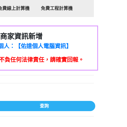
免費線上計算機
免費工程計算機
商家資訊新增
8商家/個人：【心理衛生輔導中心】
7商家/個人：【佑達個人電腦資訊】
2商家/個人：【滙誠第二資產公司】
不負任何法律責任，請確實回報。
5555商家/個人：【匿名】
7商家/個人：【墾丁（悍馬租車）】
9717商家/個人：【林董】
117商家/個人：【非凡資訊】
97商家/個人：【吉昇防火工程】
97商家/個人：【吉昇防火工程】
家/個人：【匯誠第二資產管理股份有限公
查詢
08商家/個人：【台新銀行貸款】
司】
050商家/個人：【應召站】
33597商家/個人：【無】