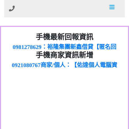
01：Greetings,Iwork【Nicholas Doby回
手機最新回報資訊
0981278629：裕隆集團新鑫借貸【匿名回
報】
886816675846：
報】
0968805568商家/個人：【心理衛生輔導中
oyewzzzmwlfgqudeixig【tgvkqwlkjv回
886816675846：gh2xv1【🗒
手機商家資訊新增
0921080767商家/個人：【佑達個人電腦資
心】
0277357216：推銷股票，疑是詐騙。【匿
Transaction.Continue >>
報】
0981406932商家/個人：【滙誠第二資產公
訊】
graph.org/BALANCE-36824-US-
0982432519：
名回報】
0906425555商家/個人：【匿名】
司】
nmetpkesjxxvxmxjmilr【htyhwnfhpy回
DOLLARS-04-24-2?
0982432519：
0973717717商家/個人：【墾丁（悍馬租
xvptnfzzxgxyhnysldom【diwzitdytt回報】
hs=82db2fc596e92a7345c946290476fb06&
0982432519：寄免費的牛樟芝??【匿名回
報】
0963419717商家/個人：【林董】
車）】
0928859786：中租借貸廣告【匿名回報】
🗒回報】
報】
0907125117商家/個人：【非凡資訊】
0963566113：
0973396397商家/個人：【吉昇防火工程】
xwuyzefpksflsdeeizxf【dkrpevvehv回報】
0963566113：宅急便物流【匿名回報】
0973396397商家/個人：【吉昇防火工程】
0981696253：借貸廣告【匿名回報】
0277151332商家/個人：【匯誠第二資產管
0910303219：拖欠工程款【匿名回報】
0982446908商家/個人：【台新銀行貸款】
理股份有限公司】
0910303219：拖欠工程款【匿名回報】