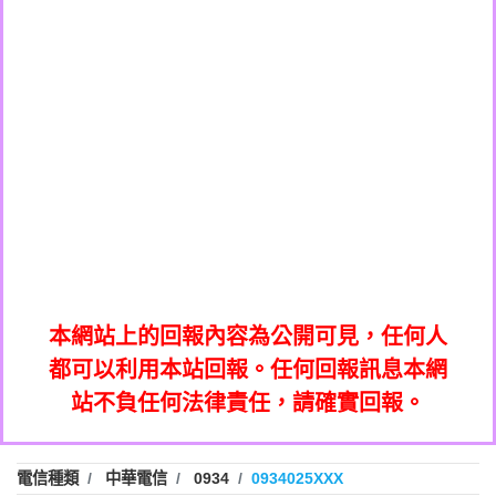
0908285050商家/個人：【應召站】
0972131993：裕隆新鑫借貸【匿名回報】
0937633597商家/個人：【無】
0972131993：裕隆新鑫借貸【匿名回報】
0979049129商家/個人：【汪仔澡堂寵物美
0982084260：汽機車貸款【匿名回報】
0976358085商家/個人：【康代書-房屋二
容工作室】
0277427050：接聽音樂.【匿名回報】
胎/土地二胎/持分貸款/房屋增貸】
0935219225商家/個人：【警察】
0910303219：拖欠工程款，大家要小心
0923325641商家/個人：【楊育彰】
01：Greetings,Iwork【Nicholas Doby回
【黃俊霖回報】
0963600462商家/個人：【花旗銀行】
0981278629：裕隆集團新鑫借貸【匿名回
報】
0921400619商家/個人：【不明】
886816675846：
報】
01：Greetings,Iwork【Nicholas Doby回
oyewzzzmwlfgqudeixig【tgvkqwlkjv回
886816675846：gh2xv1【🗒
0981278629：裕隆集團新鑫借貸【匿名回
報】
0277357216：推銷股票，疑是詐騙。【匿
Transaction.Continue >>
報】
886816675846：
報】
graph.org/BALANCE-36824-US-
0982432519：
名回報】
oyewzzzmwlfgqudeixig【tgvkqwlkjv回
886816675846：gh2xv1【🗒
nmetpkesjxxvxmxjmilr【htyhwnfhpy回
DOLLARS-04-24-2?
0982432519：
0277357216：推銷股票，疑是詐騙。【匿
Transaction.Continue >>
報】
本網站上的回報內容為公開可見，任何人
xvptnfzzxgxyhnysldom【diwzitdytt回報】
hs=82db2fc596e92a7345c946290476fb06&
0982432519：寄免費的牛樟芝??【匿名回
報】
graph.org/BALANCE-36824-US-
0982432519：
名回報】
都可以利用本站回報。任何回報訊息本網
0928859786：中租借貸廣告【匿名回報】
🗒回報】
報】
nmetpkesjxxvxmxjmilr【htyhwnfhpy回
DOLLARS-04-24-2?
0982432519：
站不負任何法律責任，請確實回報。
0963566113：
xvptnfzzxgxyhnysldom【diwzitdytt回報】
hs=82db2fc596e92a7345c946290476fb06&
0982432519：寄免費的牛樟芝??【匿名回
報】
xwuyzefpksflsdeeizxf【dkrpevvehv回報】
0963566113：宅急便物流【匿名回報】
0928859786：中租借貸廣告【匿名回報】
🗒回報】
報】
0981696253：借貸廣告【匿名回報】
0963566113：
電信種類
中華電信
0934
0934025XXX
0910303219：拖欠工程款【匿名回報】