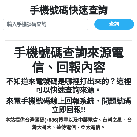
xwuyzefpksflsdeeizxf【dkrpevvehv回報】
0963566113：宅急便物流【匿名回報】
0910303219：拖欠工程款【匿名回報】
手機號碼快速查詢
0981696253：借貸廣告【匿名回報】
0972131993：裕隆新鑫借貸【匿名回報】
0910303219：拖欠工程款【匿名回報】
0972131993：裕隆新鑫借貸【匿名回報】
0910303219：拖欠工程款【匿名回報】
查詢
0982084260：汽機車貸款【匿名回報】
0972131993：裕隆新鑫借貸【匿名回報】
0277427050：接聽音樂.【匿名回報】
0972131993：裕隆新鑫借貸【匿名回報】
0910303219：拖欠工程款，大家要小心
0982084260：汽機車貸款【匿名回報】
手機號碼查詢來源電
【黃俊霖回報】
0277427050：接聽音樂.【匿名回報】
0910303219：拖欠工程款，大家要小心
信、回報內容
【黃俊霖回報】
不知道來電號碼是哪裡打出來的？這裡
可以快速查詢來源。
來電手機號碼線上回報系統，問題號碼
立即回報!!
本站提供台灣國碼(+886)搜尋以及中華電信、台灣之星、台
灣大哥大、遠傳電信、亞太電信。