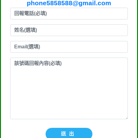
phone5858588@gmail.com
送出