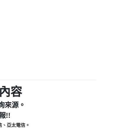
家/個人：【汪仔澡堂寵物美容工作室】
個人：【康代書-房屋二胎/土地二胎/持分
9225商家/個人：【警察】
款/房屋增貸】
641商家/個人：【楊育彰】
462商家/個人：【花旗銀行】
0619商家/個人：【不明】
Iwork【Nicholas Doby回報】
9：裕隆集團新鑫借貸【匿名回報】
zzmwlfgqudeixig【tgvkqwlkjv回報】
1【🗒 Transaction.Continue >>
E-36824-US-DOLLARS-04-24-2?
：推銷股票，疑是詐騙。【匿名回報】
sjxxvxmxjmilr【htyhwnfhpy回報】
a7345c946290476fb06& 🗒回報】
內容
zzxgxyhnysldom【diwzitdytt回報】
9：寄免費的牛樟芝??【匿名回報】
詢來源。
86：中租借貸廣告【匿名回報】
fpksflsdeeizxf【dkrpevvehv回報】
!!
113：宅急便物流【匿名回報】
信、亞太電信。
253：借貸廣告【匿名回報】