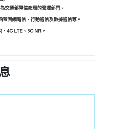
原為交通部電信總局的營運部門。
圍涵蓋固網電信、行動通信及數據通信等。
、4G LTE、5G NR。
息