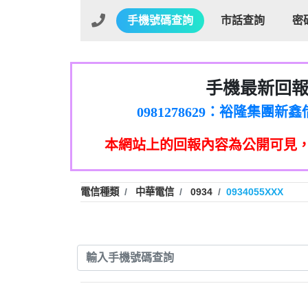
手機號碼查詢
市話查詢
密
手機最新回
01：Greetings,Iwork【Ni
0981278629：裕隆集團
886816675846：oyewzzzmwlfgqud
本網站上的回報內容為公開可見
886816675846：gh2xv1【🗒 Tran
graph.org/BALANCE-36824-US
0277357216：推銷股票，
0982432519：nmetpkesjxxvxmx
hs=82db2fc596e92a7345c946
電信種類
中華電信
0934
0934055XXX
0982432519：xvptnfzzxgxyhnys
0982432519：寄免費的牛
0928859786：中租借
0963566113：xwuyzefpksflsdee
0963566113：宅急便
0981696253：借貸
0910303219：拖欠工