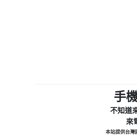
0910303219：拖欠工
0972131993：裕隆新
0972131993：裕隆新
0982084260：汽機車
0277427050：接聽音
0910303219：拖欠工程款，
01：Greetings,Iwork【Ni
0981278629：裕隆集團
886816675846：oyewzzzmwlfgqud
886816675846：gh2xv1【🗒 Tran
graph.org/BALANCE-36824-US
0277357216：推銷股票，
0982432519：nmetpkesjxxvxmx
hs=82db2fc596e92a7345c946
手
0982432519：xvptnfzzxgxyhnys
0982432519：寄免費的牛
不知道
0928859786：中租借
0963566113：xwuyzefpksflsdee
來
0963566113：宅急便
本站提供台灣
0981696253：借貸