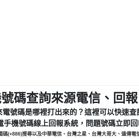
程款【匿名回報】
0979049129商
鑫借貸【匿名回報】
0976358085商家/
鑫借貸【匿名回報】
093521
貸
貸款【匿名回報】
0923325
樂.【匿名回報】
0963600
大家要小心【黃俊霖回報】
092140
cholas Doby回報】
01：Greetings,
新鑫借貸【匿名回報】
098127862
eixig【tgvkqwlkjv回報】
886816675846：oyewz
saction.Continue >>
886816675846：gh2xv
-DOLLARS-04-24-2?
疑是詐騙。【匿名回報】
graph.org/BALANC
0277357216
jmilr【htyhwnfhpy回報】
290476fb06& 🗒回報】
0982432519：nmetpke
hs=82db2fc596e92
機號碼查詢來源電信、回報
ldom【diwzitdytt回報】
0982432519：xvptnf
樟芝??【匿名回報】
098243251
來電號碼是哪裡打出來的？這裡可以快速查
貸廣告【匿名回報】
09288597
izxf【dkrpevvehv回報】
0963566113：xwuyze
電手機號碼線上回報系統，問題號碼立即回報
物流【匿名回報】
0963566
國碼(+886)搜尋以及中華電信、台灣之星、台灣大哥大、遠傳電
廣告【匿名回報】
0981696