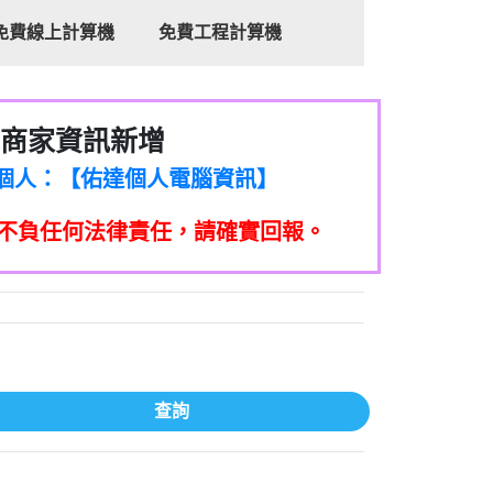
免費線上計算機
免費工程計算機
商家資訊新增
8商家/個人：【心理衛生輔導中心】
7商家/個人：【佑達個人電腦資訊】
2商家/個人：【滙誠第二資產公司】
不負任何法律責任，請確實回報。
5555商家/個人：【匿名】
7商家/個人：【墾丁（悍馬租車）】
9717商家/個人：【林董】
117商家/個人：【非凡資訊】
97商家/個人：【吉昇防火工程】
97商家/個人：【吉昇防火工程】
家/個人：【匯誠第二資產管理股份有限公
查詢
08商家/個人：【台新銀行貸款】
司】
050商家/個人：【應召站】
33597商家/個人：【無】