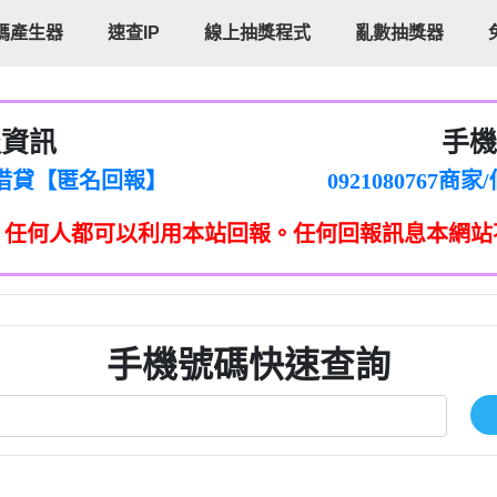
碼產生器
速查IP
線上抽獎程式
亂數抽獎器
報資訊
手機
cholas Doby回報】
096880556
新鑫借貸【匿名回報】
092108076
eixig【tgvkqwlkjv回報】
098140693
，任何人都可以利用本站回報。任何回報訊息本網站
saction.Continue >>
090642
-DOLLARS-04-24-2?
疑是詐騙。【匿名回報】
097371771
jmilr【htyhwnfhpy回報】
290476fb06& 🗒回報】
096341
ldom【diwzitdytt回報】
0907125
樟芝??【匿名回報】
09733963
手機號碼快速查詢
貸廣告【匿名回報】
09733963
izxf【dkrpevvehv回報】
0277151332商
物流【匿名回報】
09824469
廣告【匿名回報】
0908285
程款【匿名回報】
09376