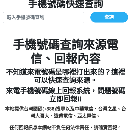
xwuyzefpksflsdeeizxf【dkrpevvehv回報】
0963566113：宅急便物流【匿名回報】
手機號碼快速查詢
0910303219：拖欠工程款【匿名回報】
0981696253：借貸廣告【匿名回報】
0972131993：裕隆新鑫借貸【匿名回報】
0910303219：拖欠工程款【匿名回報】
查詢
0972131993：裕隆新鑫借貸【匿名回報】
0910303219：拖欠工程款【匿名回報】
0982084260：汽機車貸款【匿名回報】
0972131993：裕隆新鑫借貸【匿名回報】
0277427050：接聽音樂.【匿名回報】
0972131993：裕隆新鑫借貸【匿名回報】
手機號碼查詢來源電
0910303219：拖欠工程款，大家要小心
0982084260：汽機車貸款【匿名回報】
【黃俊霖回報】
0277427050：接聽音樂.【匿名回報】
信、回報內容
0910303219：拖欠工程款，大家要小心
【黃俊霖回報】
不知道來電號碼是哪裡打出來的？這裡
可以快速查詢來源。
來電手機號碼線上回報系統，問題號碼
立即回報!!
本站提供台灣國碼(+886)搜尋以及中華電信、台灣之星、台
灣大哥大、遠傳電信、亞太電信。
任何回報訊息本網站不負任何法律責任，請確實回報。