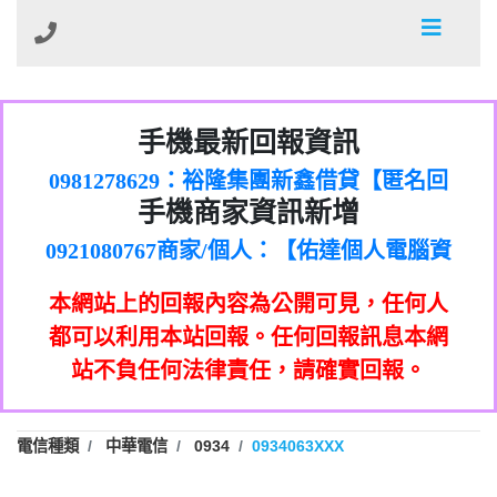
01：Greetings,Iwork【Nicholas Doby回
手機最新回報資訊
0981278629：裕隆集團新鑫借貸【匿名回
報】
886816675846：
報】
0968805568商家/個人：【心理衛生輔導中
oyewzzzmwlfgqudeixig【tgvkqwlkjv回
886816675846：gh2xv1【🗒
手機商家資訊新增
0921080767商家/個人：【佑達個人電腦資
心】
0277357216：推銷股票，疑是詐騙。【匿
Transaction.Continue >>
報】
0981406932商家/個人：【滙誠第二資產公
訊】
graph.org/BALANCE-36824-US-
0982432519：
名回報】
0906425555商家/個人：【匿名】
司】
nmetpkesjxxvxmxjmilr【htyhwnfhpy回
DOLLARS-04-24-2?
0982432519：
本網站上的回報內容為公開可見，任何人
0973717717商家/個人：【墾丁（悍馬租
xvptnfzzxgxyhnysldom【diwzitdytt回報】
hs=82db2fc596e92a7345c946290476fb06&
0982432519：寄免費的牛樟芝??【匿名回
報】
0963419717商家/個人：【林董】
車）】
都可以利用本站回報。任何回報訊息本網
0928859786：中租借貸廣告【匿名回報】
🗒回報】
報】
0907125117商家/個人：【非凡資訊】
站不負任何法律責任，請確實回報。
0963566113：
0973396397商家/個人：【吉昇防火工程】
xwuyzefpksflsdeeizxf【dkrpevvehv回報】
0963566113：宅急便物流【匿名回報】
0973396397商家/個人：【吉昇防火工程】
0981696253：借貸廣告【匿名回報】
0277151332商家/個人：【匯誠第二資產管
電信種類
中華電信
0934
0934063XXX
0910303219：拖欠工程款【匿名回報】
0982446908商家/個人：【台新銀行貸款】
理股份有限公司】
0910303219：拖欠工程款【匿名回報】