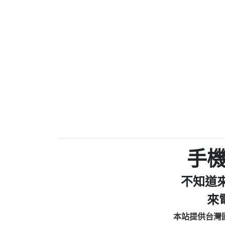
0910303219：拖欠工
0972131993：裕隆新
0972131993：裕隆新
0982084260：汽機車
0277427050：接聽音
0910303219：拖欠工程款，
01：Greetings,Iwork【Ni
0981278629：裕隆集團
886816675846：oyewzzzmwlfgqud
886816675846：gh2xv1【🗒 Tran
graph.org/BALANCE-36824-US
0277357216：推銷股票，
0982432519：nmetpkesjxxvxmx
hs=82db2fc596e92a7345c946
手
0982432519：xvptnfzzxgxyhnys
0982432519：寄免費的牛
不知道
0928859786：中租借
0963566113：xwuyzefpksflsdee
來
0963566113：宅急便
本站提供台灣
0981696253：借貸