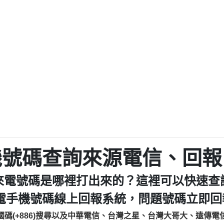
程款【匿名回報】
0979049129商
鑫借貸【匿名回報】
0976358085商家/
鑫借貸【匿名回報】
093521
貸
貸款【匿名回報】
0923325
樂.【匿名回報】
0963600
大家要小心【黃俊霖回報】
092140
cholas Doby回報】
01：Greetings,
新鑫借貸【匿名回報】
098127862
eixig【tgvkqwlkjv回報】
886816675846：oyewz
saction.Continue >>
886816675846：gh2xv
-DOLLARS-04-24-2?
疑是詐騙。【匿名回報】
graph.org/BALANC
0277357216
jmilr【htyhwnfhpy回報】
290476fb06& 🗒回報】
0982432519：nmetpke
hs=82db2fc596e92
機號碼查詢來源電信、回報
ldom【diwzitdytt回報】
0982432519：xvptnf
樟芝??【匿名回報】
098243251
來電號碼是哪裡打出來的？這裡可以快速查
貸廣告【匿名回報】
09288597
izxf【dkrpevvehv回報】
0963566113：xwuyze
電手機號碼線上回報系統，問題號碼立即回報
物流【匿名回報】
0963566
國碼(+886)搜尋以及中華電信、台灣之星、台灣大哥大、遠傳電
廣告【匿名回報】
0981696