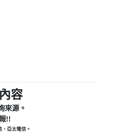
家/個人：【汪仔澡堂寵物美容工作室】
個人：【康代書-房屋二胎/土地二胎/持分
9225商家/個人：【警察】
款/房屋增貸】
641商家/個人：【楊育彰】
462商家/個人：【花旗銀行】
0619商家/個人：【不明】
Iwork【Nicholas Doby回報】
9：裕隆集團新鑫借貸【匿名回報】
zzmwlfgqudeixig【tgvkqwlkjv回報】
1【🗒 Transaction.Continue >>
E-36824-US-DOLLARS-04-24-2?
：推銷股票，疑是詐騙。【匿名回報】
sjxxvxmxjmilr【htyhwnfhpy回報】
a7345c946290476fb06& 🗒回報】
內容
zzxgxyhnysldom【diwzitdytt回報】
9：寄免費的牛樟芝??【匿名回報】
詢來源。
86：中租借貸廣告【匿名回報】
fpksflsdeeizxf【dkrpevvehv回報】
!!
113：宅急便物流【匿名回報】
信、亞太電信。
253：借貸廣告【匿名回報】