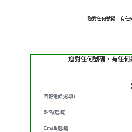
0910303219：拖欠工
0910303219：拖欠工
您對任何號碼，有任
0972131993：裕隆新
0972131993：裕隆新
0982084260：汽機車
0277427050：接聽音
0910303219：拖欠工程款，
您對任何號碼，有任何