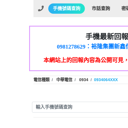
手機號碼查詢
市話查詢
密
手機最新回
01：Greetings,Iwork【Ni
0981278629：裕隆集團
886816675846：oyewzzzmwlfgqud
本網站上的回報內容為公開可見
886816675846：gh2xv1【🗒 Tran
graph.org/BALANCE-36824-US
0277357216：推銷股票，
0982432519：nmetpkesjxxvxmx
hs=82db2fc596e92a7345c946
電信種類
中華電信
0934
0934064XXX
0982432519：xvptnfzzxgxyhnys
0982432519：寄免費的牛
0928859786：中租借
0963566113：xwuyzefpksflsdee
0963566113：宅急便
0981696253：借貸
0910303219：拖欠工