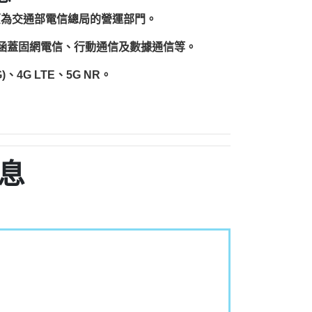
原為交通部電信總局的營運部門。
圍涵蓋固網電信、行動通信及數據通信等。
、4G LTE、5G NR。
息