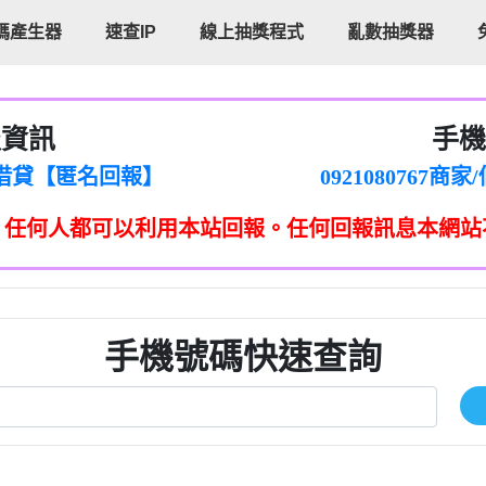
碼產生器
速查IP
線上抽獎程式
亂數抽獎器
報資訊
手機
cholas Doby回報】
096880556
新鑫借貸【匿名回報】
092108076
eixig【tgvkqwlkjv回報】
098140693
，任何人都可以利用本站回報。任何回報訊息本網站
saction.Continue >>
090642
-DOLLARS-04-24-2?
疑是詐騙。【匿名回報】
097371771
jmilr【htyhwnfhpy回報】
290476fb06& 🗒回報】
096341
ldom【diwzitdytt回報】
0907125
樟芝??【匿名回報】
09733963
手機號碼快速查詢
貸廣告【匿名回報】
09733963
izxf【dkrpevvehv回報】
0277151332商
物流【匿名回報】
09824469
廣告【匿名回報】
0908285
程款【匿名回報】
09376