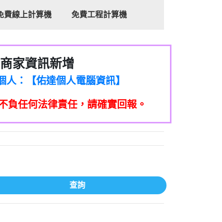
免費線上計算機
免費工程計算機
商家資訊新增
8商家/個人：【心理衛生輔導中心】
7商家/個人：【佑達個人電腦資訊】
2商家/個人：【滙誠第二資產公司】
不負任何法律責任，請確實回報。
5555商家/個人：【匿名】
7商家/個人：【墾丁（悍馬租車）】
9717商家/個人：【林董】
117商家/個人：【非凡資訊】
97商家/個人：【吉昇防火工程】
97商家/個人：【吉昇防火工程】
家/個人：【匯誠第二資產管理股份有限公
查詢
08商家/個人：【台新銀行貸款】
司】
050商家/個人：【應召站】
33597商家/個人：【無】