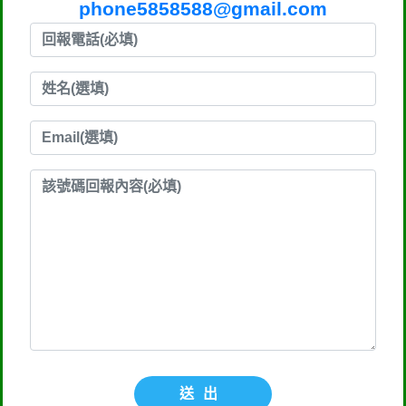
phone5858588@gmail.com
送出