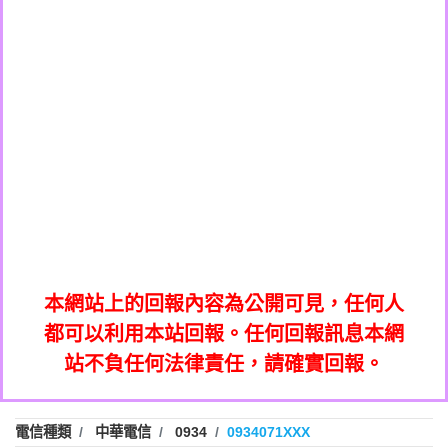
0908285050商家/個人：【應召站】
0972131993：裕隆新鑫借貸【匿名回報】
0937633597商家/個人：【無】
0972131993：裕隆新鑫借貸【匿名回報】
0979049129商家/個人：【汪仔澡堂寵物美
0982084260：汽機車貸款【匿名回報】
0976358085商家/個人：【康代書-房屋二
容工作室】
0277427050：接聽音樂.【匿名回報】
胎/土地二胎/持分貸款/房屋增貸】
0935219225商家/個人：【警察】
0910303219：拖欠工程款，大家要小心
0923325641商家/個人：【楊育彰】
01：Greetings,Iwork【Nicholas Doby回
【黃俊霖回報】
0963600462商家/個人：【花旗銀行】
0981278629：裕隆集團新鑫借貸【匿名回
報】
0921400619商家/個人：【不明】
886816675846：
報】
01：Greetings,Iwork【Nicholas Doby回
oyewzzzmwlfgqudeixig【tgvkqwlkjv回
886816675846：gh2xv1【🗒
0981278629：裕隆集團新鑫借貸【匿名回
報】
0277357216：推銷股票，疑是詐騙。【匿
Transaction.Continue >>
報】
886816675846：
報】
graph.org/BALANCE-36824-US-
0982432519：
名回報】
oyewzzzmwlfgqudeixig【tgvkqwlkjv回
886816675846：gh2xv1【🗒
nmetpkesjxxvxmxjmilr【htyhwnfhpy回
DOLLARS-04-24-2?
0982432519：
0277357216：推銷股票，疑是詐騙。【匿
Transaction.Continue >>
報】
本網站上的回報內容為公開可見，任何人
xvptnfzzxgxyhnysldom【diwzitdytt回報】
hs=82db2fc596e92a7345c946290476fb06&
0982432519：寄免費的牛樟芝??【匿名回
報】
graph.org/BALANCE-36824-US-
0982432519：
名回報】
都可以利用本站回報。任何回報訊息本網
0928859786：中租借貸廣告【匿名回報】
🗒回報】
報】
nmetpkesjxxvxmxjmilr【htyhwnfhpy回
DOLLARS-04-24-2?
0982432519：
站不負任何法律責任，請確實回報。
0963566113：
xvptnfzzxgxyhnysldom【diwzitdytt回報】
hs=82db2fc596e92a7345c946290476fb06&
0982432519：寄免費的牛樟芝??【匿名回
報】
xwuyzefpksflsdeeizxf【dkrpevvehv回報】
0963566113：宅急便物流【匿名回報】
0928859786：中租借貸廣告【匿名回報】
🗒回報】
報】
0981696253：借貸廣告【匿名回報】
0963566113：
電信種類
中華電信
0934
0934071XXX
0910303219：拖欠工程款【匿名回報】