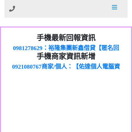
01：Greetings,Iwork【Nicholas Doby回
手機最新回報資訊
0981278629：裕隆集團新鑫借貸【匿名回
報】
886816675846：
報】
0968805568商家/個人：【心理衛生輔導中
oyewzzzmwlfgqudeixig【tgvkqwlkjv回
886816675846：gh2xv1【🗒
手機商家資訊新增
0921080767商家/個人：【佑達個人電腦資
心】
0277357216：推銷股票，疑是詐騙。【匿
Transaction.Continue >>
報】
0981406932商家/個人：【滙誠第二資產公
訊】
graph.org/BALANCE-36824-US-
0982432519：
名回報】
0906425555商家/個人：【匿名】
司】
nmetpkesjxxvxmxjmilr【htyhwnfhpy回
DOLLARS-04-24-2?
0982432519：
0973717717商家/個人：【墾丁（悍馬租
xvptnfzzxgxyhnysldom【diwzitdytt回報】
hs=82db2fc596e92a7345c946290476fb06&
0982432519：寄免費的牛樟芝??【匿名回
報】
0963419717商家/個人：【林董】
車）】
0928859786：中租借貸廣告【匿名回報】
🗒回報】
報】
0907125117商家/個人：【非凡資訊】
0963566113：
0973396397商家/個人：【吉昇防火工程】
xwuyzefpksflsdeeizxf【dkrpevvehv回報】
0963566113：宅急便物流【匿名回報】
0973396397商家/個人：【吉昇防火工程】
0981696253：借貸廣告【匿名回報】
0277151332商家/個人：【匯誠第二資產管
0910303219：拖欠工程款【匿名回報】
0982446908商家/個人：【台新銀行貸款】
理股份有限公司】
0910303219：拖欠工程款【匿名回報】