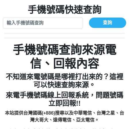
xwuyzefpksflsdeeizxf【dkrpevvehv回報】
0963566113：宅急便物流【匿名回報】
0910303219：拖欠工程款【匿名回報】
手機號碼快速查詢
0981696253：借貸廣告【匿名回報】
0972131993：裕隆新鑫借貸【匿名回報】
0910303219：拖欠工程款【匿名回報】
0972131993：裕隆新鑫借貸【匿名回報】
0910303219：拖欠工程款【匿名回報】
查詢
0982084260：汽機車貸款【匿名回報】
0972131993：裕隆新鑫借貸【匿名回報】
0277427050：接聽音樂.【匿名回報】
0972131993：裕隆新鑫借貸【匿名回報】
0910303219：拖欠工程款，大家要小心
0982084260：汽機車貸款【匿名回報】
手機號碼查詢來源電
【黃俊霖回報】
0277427050：接聽音樂.【匿名回報】
0910303219：拖欠工程款，大家要小心
信、回報內容
【黃俊霖回報】
不知道來電號碼是哪裡打出來的？這裡
可以快速查詢來源。
來電手機號碼線上回報系統，問題號碼
立即回報!!
本站提供台灣國碼(+886)搜尋以及中華電信、台灣之星、台
灣大哥大、遠傳電信、亞太電信。