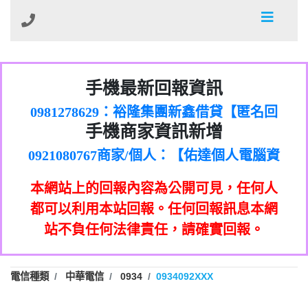
01：Greetings,Iwork【Nicholas Doby回
手機最新回報資訊
0981278629：裕隆集團新鑫借貸【匿名回
報】
886816675846：
報】
0968805568商家/個人：【心理衛生輔導中
oyewzzzmwlfgqudeixig【tgvkqwlkjv回
886816675846：gh2xv1【🗒
手機商家資訊新增
0921080767商家/個人：【佑達個人電腦資
心】
0277357216：推銷股票，疑是詐騙。【匿
Transaction.Continue >>
報】
0981406932商家/個人：【滙誠第二資產公
訊】
graph.org/BALANCE-36824-US-
0982432519：
名回報】
0906425555商家/個人：【匿名】
司】
nmetpkesjxxvxmxjmilr【htyhwnfhpy回
DOLLARS-04-24-2?
0982432519：
本網站上的回報內容為公開可見，任何人
0973717717商家/個人：【墾丁（悍馬租
xvptnfzzxgxyhnysldom【diwzitdytt回報】
hs=82db2fc596e92a7345c946290476fb06&
0982432519：寄免費的牛樟芝??【匿名回
報】
0963419717商家/個人：【林董】
車）】
都可以利用本站回報。任何回報訊息本網
0928859786：中租借貸廣告【匿名回報】
🗒回報】
報】
0907125117商家/個人：【非凡資訊】
站不負任何法律責任，請確實回報。
0963566113：
0973396397商家/個人：【吉昇防火工程】
xwuyzefpksflsdeeizxf【dkrpevvehv回報】
0963566113：宅急便物流【匿名回報】
0973396397商家/個人：【吉昇防火工程】
0981696253：借貸廣告【匿名回報】
0277151332商家/個人：【匯誠第二資產管
電信種類
中華電信
0934
0934092XXX
0910303219：拖欠工程款【匿名回報】
0982446908商家/個人：【台新銀行貸款】
理股份有限公司】
0910303219：拖欠工程款【匿名回報】