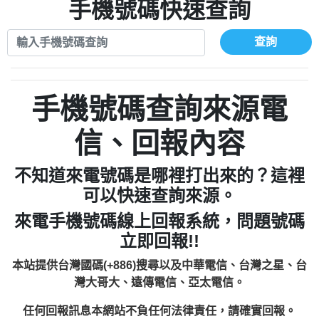
xwuyzefpksflsdeeizxf【dkrpevvehv回報】
0963566113：宅急便物流【匿名回報】
手機號碼快速查詢
0910303219：拖欠工程款【匿名回報】
0981696253：借貸廣告【匿名回報】
0972131993：裕隆新鑫借貸【匿名回報】
0910303219：拖欠工程款【匿名回報】
查詢
0972131993：裕隆新鑫借貸【匿名回報】
0910303219：拖欠工程款【匿名回報】
0982084260：汽機車貸款【匿名回報】
0972131993：裕隆新鑫借貸【匿名回報】
0277427050：接聽音樂.【匿名回報】
0972131993：裕隆新鑫借貸【匿名回報】
手機號碼查詢來源電
0910303219：拖欠工程款，大家要小心
0982084260：汽機車貸款【匿名回報】
【黃俊霖回報】
0277427050：接聽音樂.【匿名回報】
信、回報內容
0910303219：拖欠工程款，大家要小心
【黃俊霖回報】
不知道來電號碼是哪裡打出來的？這裡
可以快速查詢來源。
來電手機號碼線上回報系統，問題號碼
立即回報!!
本站提供台灣國碼(+886)搜尋以及中華電信、台灣之星、台
灣大哥大、遠傳電信、亞太電信。
任何回報訊息本網站不負任何法律責任，請確實回報。