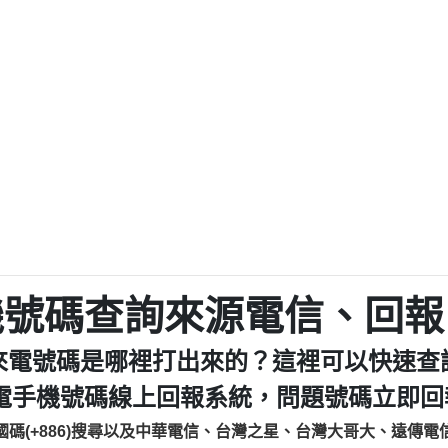
程款【匿名回報】
0979049129商
鑫借貸【匿名回報】
0976358085商家/
鑫借貸【匿名回報】
093521
貸
貸款【匿名回報】
0923325
樂.【匿名回報】
0963600
大家要小心【黃俊霖回報】
092140
cholas Doby回報】
01：Greetings,
新鑫借貸【匿名回報】
098127862
eixig【tgvkqwlkjv回報】
886816675846：oyewz
saction.Continue >>
886816675846：gh2xv
-DOLLARS-04-24-2?
疑是詐騙。【匿名回報】
graph.org/BALANC
0277357216
jmilr【htyhwnfhpy回報】
290476fb06& 🗒回報】
0982432519：nmetpke
hs=82db2fc596e92
機號碼查詢來源電信、回報
ldom【diwzitdytt回報】
0982432519：xvptnf
樟芝??【匿名回報】
098243251
來電號碼是哪裡打出來的？這裡可以快速查
貸廣告【匿名回報】
09288597
izxf【dkrpevvehv回報】
0963566113：xwuyze
電手機號碼線上回報系統，問題號碼立即回報
物流【匿名回報】
0963566
國碼(+886)搜尋以及中華電信、台灣之星、台灣大哥大、遠傳電
廣告【匿名回報】
0981696