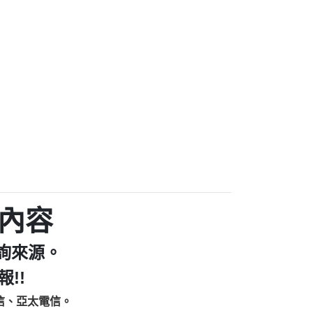
家/個人：【汪仔澡堂寵物美容工作室】
個人：【康代書-房屋二胎/土地二胎/持分
9225商家/個人：【警察】
款/房屋增貸】
641商家/個人：【楊育彰】
462商家/個人：【花旗銀行】
0619商家/個人：【不明】
Iwork【Nicholas Doby回報】
9：裕隆集團新鑫借貸【匿名回報】
zzmwlfgqudeixig【tgvkqwlkjv回報】
1【🗒 Transaction.Continue >>
E-36824-US-DOLLARS-04-24-2?
：推銷股票，疑是詐騙。【匿名回報】
sjxxvxmxjmilr【htyhwnfhpy回報】
a7345c946290476fb06& 🗒回報】
內容
zzxgxyhnysldom【diwzitdytt回報】
9：寄免費的牛樟芝??【匿名回報】
詢來源。
86：中租借貸廣告【匿名回報】
fpksflsdeeizxf【dkrpevvehv回報】
!!
113：宅急便物流【匿名回報】
信、亞太電信。
253：借貸廣告【匿名回報】