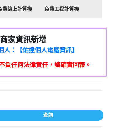
免費線上計算機
免費工程計算機
商家資訊新增
8商家/個人：【心理衛生輔導中心】
7商家/個人：【佑達個人電腦資訊】
2商家/個人：【滙誠第二資產公司】
不負任何法律責任，請確實回報。
5555商家/個人：【匿名】
7商家/個人：【墾丁（悍馬租車）】
9717商家/個人：【林董】
117商家/個人：【非凡資訊】
97商家/個人：【吉昇防火工程】
97商家/個人：【吉昇防火工程】
家/個人：【匯誠第二資產管理股份有限公
查詢
08商家/個人：【台新銀行貸款】
司】
050商家/個人：【應召站】
33597商家/個人：【無】