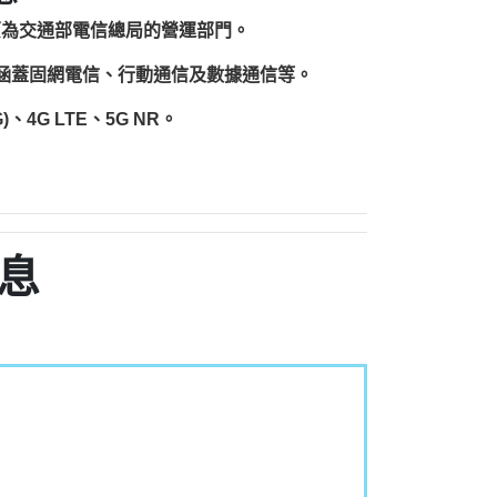
原為交通部電信總局的營運部門。
圍涵蓋固網電信、行動通信及數據通信等。
、4G LTE、5G NR。
息