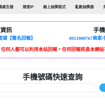
碼產生器
速查IP
線上抽獎程式
亂數抽獎器
報資訊
手機
cholas Doby回報】
096880556
新鑫借貸【匿名回報】
092108076
eixig【tgvkqwlkjv回報】
098140693
，任何人都可以利用本站回報。任何回報訊息本網站
saction.Continue >>
090642
-DOLLARS-04-24-2?
疑是詐騙。【匿名回報】
097371771
jmilr【htyhwnfhpy回報】
290476fb06& 🗒回報】
096341
ldom【diwzitdytt回報】
0907125
樟芝??【匿名回報】
09733963
手機號碼快速查詢
貸廣告【匿名回報】
09733963
izxf【dkrpevvehv回報】
0277151332商
物流【匿名回報】
09824469
廣告【匿名回報】
0908285
程款【匿名回報】
09376