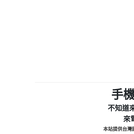
0910303219：拖欠工
0972131993：裕隆新
0972131993：裕隆新
0982084260：汽機車
0277427050：接聽音
0910303219：拖欠工程款，
01：Greetings,Iwork【Ni
0981278629：裕隆集團
886816675846：oyewzzzmwlfgqud
886816675846：gh2xv1【🗒 Tran
graph.org/BALANCE-36824-US
0277357216：推銷股票，
0982432519：nmetpkesjxxvxmx
hs=82db2fc596e92a7345c946
手
0982432519：xvptnfzzxgxyhnys
0982432519：寄免費的牛
不知道
0928859786：中租借
0963566113：xwuyzefpksflsdee
來
0963566113：宅急便
本站提供台灣
0981696253：借貸