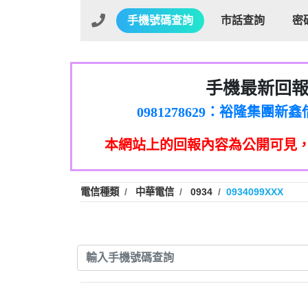
手機號碼查詢
市話查詢
密
手機最新回
01：Greetings,Iwork【Ni
0981278629：裕隆集團
886816675846：oyewzzzmwlfgqud
本網站上的回報內容為公開可見
886816675846：gh2xv1【🗒 Tran
graph.org/BALANCE-36824-US
0277357216：推銷股票，
0982432519：nmetpkesjxxvxmx
hs=82db2fc596e92a7345c946
電信種類
中華電信
0934
0934099XXX
0982432519：xvptnfzzxgxyhnys
0982432519：寄免費的牛
0928859786：中租借
0963566113：xwuyzefpksflsdee
0963566113：宅急便
0981696253：借貸
0910303219：拖欠工