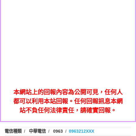
0908285050商家/個人：【應召站】
0972131993：裕隆新鑫借貸【匿名回報】
0937633597商家/個人：【無】
0972131993：裕隆新鑫借貸【匿名回報】
0979049129商家/個人：【汪仔澡堂寵物美
0982084260：汽機車貸款【匿名回報】
0976358085商家/個人：【康代書-房屋二
容工作室】
0277427050：接聽音樂.【匿名回報】
胎/土地二胎/持分貸款/房屋增貸】
0935219225商家/個人：【警察】
0910303219：拖欠工程款，大家要小心
0923325641商家/個人：【楊育彰】
01：Greetings,Iwork【Nicholas Doby回
【黃俊霖回報】
0963600462商家/個人：【花旗銀行】
0981278629：裕隆集團新鑫借貸【匿名回
報】
0921400619商家/個人：【不明】
886816675846：
報】
01：Greetings,Iwork【Nicholas Doby回
oyewzzzmwlfgqudeixig【tgvkqwlkjv回
886816675846：gh2xv1【🗒
0981278629：裕隆集團新鑫借貸【匿名回
報】
0277357216：推銷股票，疑是詐騙。【匿
Transaction.Continue >>
報】
886816675846：
報】
graph.org/BALANCE-36824-US-
0982432519：
名回報】
oyewzzzmwlfgqudeixig【tgvkqwlkjv回
886816675846：gh2xv1【🗒
nmetpkesjxxvxmxjmilr【htyhwnfhpy回
DOLLARS-04-24-2?
0982432519：
0277357216：推銷股票，疑是詐騙。【匿
Transaction.Continue >>
報】
本網站上的回報內容為公開可見，任何人
xvptnfzzxgxyhnysldom【diwzitdytt回報】
hs=82db2fc596e92a7345c946290476fb06&
0982432519：寄免費的牛樟芝??【匿名回
報】
graph.org/BALANCE-36824-US-
0982432519：
名回報】
都可以利用本站回報。任何回報訊息本網
0928859786：中租借貸廣告【匿名回報】
🗒回報】
報】
nmetpkesjxxvxmxjmilr【htyhwnfhpy回
DOLLARS-04-24-2?
0982432519：
站不負任何法律責任，請確實回報。
0963566113：
xvptnfzzxgxyhnysldom【diwzitdytt回報】
hs=82db2fc596e92a7345c946290476fb06&
0982432519：寄免費的牛樟芝??【匿名回
報】
xwuyzefpksflsdeeizxf【dkrpevvehv回報】
0963566113：宅急便物流【匿名回報】
0928859786：中租借貸廣告【匿名回報】
🗒回報】
報】
0981696253：借貸廣告【匿名回報】
0963566113：
電信種類
中華電信
0963
0963212XXX
0910303219：拖欠工程款【匿名回報】