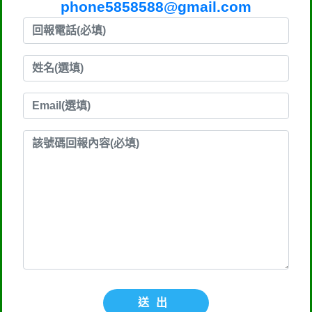
phone5858588@gmail.com
送出