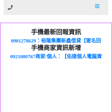
01：Greetings,Iwork【Nicholas Doby回
手機最新回報資訊
0981278629：裕隆集團新鑫借貸【匿名回
報】
886816675846：
報】
0968805568商家/個人：【心理衛生輔導中
oyewzzzmwlfgqudeixig【tgvkqwlkjv回
886816675846：gh2xv1【🗒
手機商家資訊新增
0921080767商家/個人：【佑達個人電腦資
心】
0277357216：推銷股票，疑是詐騙。【匿
Transaction.Continue >>
報】
0981406932商家/個人：【滙誠第二資產公
訊】
graph.org/BALANCE-36824-US-
0982432519：
名回報】
0906425555商家/個人：【匿名】
司】
nmetpkesjxxvxmxjmilr【htyhwnfhpy回
DOLLARS-04-24-2?
0982432519：
0973717717商家/個人：【墾丁（悍馬租
xvptnfzzxgxyhnysldom【diwzitdytt回報】
hs=82db2fc596e92a7345c946290476fb06&
0982432519：寄免費的牛樟芝??【匿名回
報】
0963419717商家/個人：【林董】
車）】
0928859786：中租借貸廣告【匿名回報】
🗒回報】
報】
0907125117商家/個人：【非凡資訊】
0963566113：
0973396397商家/個人：【吉昇防火工程】
xwuyzefpksflsdeeizxf【dkrpevvehv回報】
0963566113：宅急便物流【匿名回報】
0973396397商家/個人：【吉昇防火工程】
0981696253：借貸廣告【匿名回報】
0277151332商家/個人：【匯誠第二資產管
0910303219：拖欠工程款【匿名回報】
0982446908商家/個人：【台新銀行貸款】
理股份有限公司】
0910303219：拖欠工程款【匿名回報】