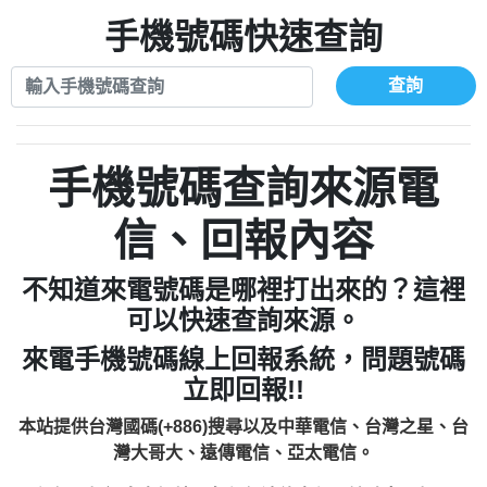
xwuyzefpksflsdeeizxf【dkrpevvehv回報】
0963566113：宅急便物流【匿名回報】
0910303219：拖欠工程款【匿名回報】
手機號碼快速查詢
0981696253：借貸廣告【匿名回報】
0972131993：裕隆新鑫借貸【匿名回報】
0910303219：拖欠工程款【匿名回報】
0972131993：裕隆新鑫借貸【匿名回報】
0910303219：拖欠工程款【匿名回報】
查詢
0982084260：汽機車貸款【匿名回報】
0972131993：裕隆新鑫借貸【匿名回報】
0277427050：接聽音樂.【匿名回報】
0972131993：裕隆新鑫借貸【匿名回報】
0910303219：拖欠工程款，大家要小心
0982084260：汽機車貸款【匿名回報】
手機號碼查詢來源電
【黃俊霖回報】
0277427050：接聽音樂.【匿名回報】
0910303219：拖欠工程款，大家要小心
信、回報內容
【黃俊霖回報】
不知道來電號碼是哪裡打出來的？這裡
可以快速查詢來源。
來電手機號碼線上回報系統，問題號碼
立即回報!!
本站提供台灣國碼(+886)搜尋以及中華電信、台灣之星、台
灣大哥大、遠傳電信、亞太電信。