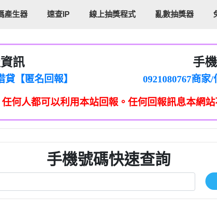
碼產生器
速查IP
線上抽獎程式
亂數抽獎器
報資訊
手機
cholas Doby回報】
096880556
新鑫借貸【匿名回報】
092108076
eixig【tgvkqwlkjv回報】
098140693
，任何人都可以利用本站回報。任何回報訊息本網站
saction.Continue >>
090642
-DOLLARS-04-24-2?
疑是詐騙。【匿名回報】
097371771
jmilr【htyhwnfhpy回報】
290476fb06& 🗒回報】
096341
ldom【diwzitdytt回報】
0907125
樟芝??【匿名回報】
09733963
手機號碼快速查詢
貸廣告【匿名回報】
09733963
izxf【dkrpevvehv回報】
0277151332商
物流【匿名回報】
09824469
廣告【匿名回報】
0908285
程款【匿名回報】
09376