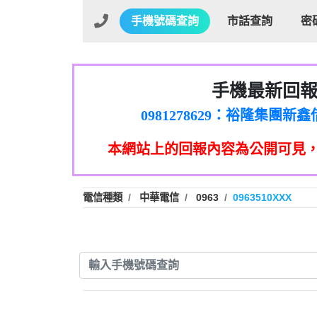
手機號碼查詢
市話查詢
密
手機最新回
01：Greetings,Iwork【Ni
0981278629：裕隆集團
886816675846：oyewzzzmwlfgqud
本網站上的回報內容為公開可見
886816675846：gh2xv1【🗒 Tran
graph.org/BALANCE-36824-US
0277357216：推銷股票，
0982432519：nmetpkesjxxvxmx
hs=82db2fc596e92a7345c946
電信種類
中華電信
0963
0963510XXX
0982432519：xvptnfzzxgxyhnys
0982432519：寄免費的牛
0928859786：中租借
0963566113：xwuyzefpksflsdee
0963566113：宅急便
0981696253：借貸
0910303219：拖欠工