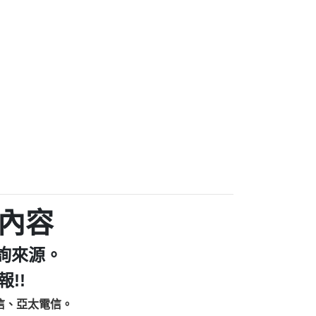
家/個人：【汪仔澡堂寵物美容工作室】
個人：【康代書-房屋二胎/土地二胎/持分
9225商家/個人：【警察】
款/房屋增貸】
641商家/個人：【楊育彰】
462商家/個人：【花旗銀行】
0619商家/個人：【不明】
Iwork【Nicholas Doby回報】
9：裕隆集團新鑫借貸【匿名回報】
zzmwlfgqudeixig【tgvkqwlkjv回報】
1【🗒 Transaction.Continue >>
E-36824-US-DOLLARS-04-24-2?
：推銷股票，疑是詐騙。【匿名回報】
sjxxvxmxjmilr【htyhwnfhpy回報】
a7345c946290476fb06& 🗒回報】
內容
zzxgxyhnysldom【diwzitdytt回報】
9：寄免費的牛樟芝??【匿名回報】
詢來源。
86：中租借貸廣告【匿名回報】
fpksflsdeeizxf【dkrpevvehv回報】
!!
113：宅急便物流【匿名回報】
信、亞太電信。
253：借貸廣告【匿名回報】