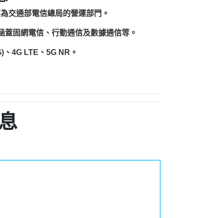
原為交通部電信總局的營運部門。
圍涵蓋固網電信、行動通信及數據通信等。
、4G LTE、5G NR。
息