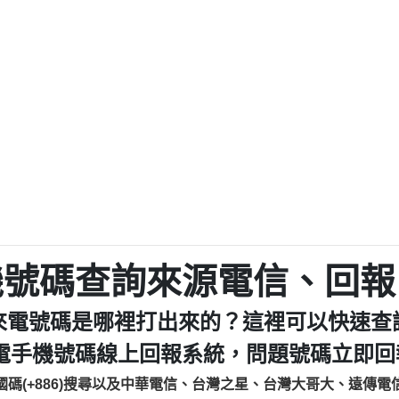
程款【匿名回報】
0979049129商
鑫借貸【匿名回報】
0976358085商家/
鑫借貸【匿名回報】
093521
貸
貸款【匿名回報】
0923325
樂.【匿名回報】
0963600
大家要小心【黃俊霖回報】
092140
cholas Doby回報】
01：Greetings,
新鑫借貸【匿名回報】
098127862
eixig【tgvkqwlkjv回報】
886816675846：oyewz
saction.Continue >>
886816675846：gh2xv
-DOLLARS-04-24-2?
疑是詐騙。【匿名回報】
graph.org/BALANC
0277357216
jmilr【htyhwnfhpy回報】
290476fb06& 🗒回報】
0982432519：nmetpke
hs=82db2fc596e92
機號碼查詢來源電信、回報
ldom【diwzitdytt回報】
0982432519：xvptnf
樟芝??【匿名回報】
098243251
來電號碼是哪裡打出來的？這裡可以快速查
貸廣告【匿名回報】
09288597
izxf【dkrpevvehv回報】
0963566113：xwuyze
電手機號碼線上回報系統，問題號碼立即回報
物流【匿名回報】
0963566
國碼(+886)搜尋以及中華電信、台灣之星、台灣大哥大、遠傳電
廣告【匿名回報】
0981696