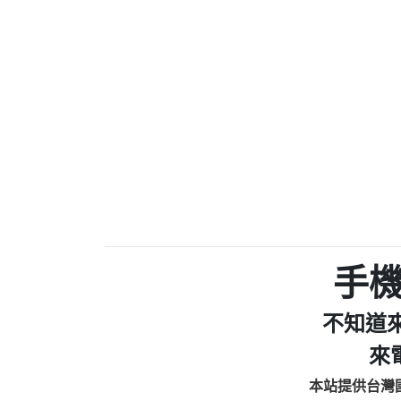
0910303219：拖欠工
0972131993：裕隆新
0972131993：裕隆新
0982084260：汽機車
0277427050：接聽音
0910303219：拖欠工程款，
01：Greetings,Iwork【Ni
0981278629：裕隆集團
886816675846：oyewzzzmwlfgqud
886816675846：gh2xv1【🗒 Tran
graph.org/BALANCE-36824-US
0277357216：推銷股票，
0982432519：nmetpkesjxxvxmx
hs=82db2fc596e92a7345c946
手
0982432519：xvptnfzzxgxyhnys
0982432519：寄免費的牛
不知道
0928859786：中租借
0963566113：xwuyzefpksflsdee
來
0963566113：宅急便
本站提供台灣
0981696253：借貸