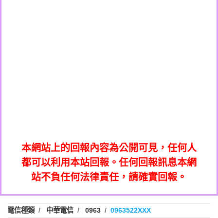
0908285050商家/個人：【應召站】
0972131993：裕隆新鑫借貸【匿名回報】
0937633597商家/個人：【無】
0972131993：裕隆新鑫借貸【匿名回報】
0979049129商家/個人：【汪仔澡堂寵物美
0982084260：汽機車貸款【匿名回報】
0976358085商家/個人：【康代書-房屋二
容工作室】
0277427050：接聽音樂.【匿名回報】
胎/土地二胎/持分貸款/房屋增貸】
0935219225商家/個人：【警察】
0910303219：拖欠工程款，大家要小心
0923325641商家/個人：【楊育彰】
01：Greetings,Iwork【Nicholas Doby回
【黃俊霖回報】
0963600462商家/個人：【花旗銀行】
0981278629：裕隆集團新鑫借貸【匿名回
報】
0921400619商家/個人：【不明】
886816675846：
報】
01：Greetings,Iwork【Nicholas Doby回
oyewzzzmwlfgqudeixig【tgvkqwlkjv回
886816675846：gh2xv1【🗒
0981278629：裕隆集團新鑫借貸【匿名回
報】
0277357216：推銷股票，疑是詐騙。【匿
Transaction.Continue >>
報】
886816675846：
報】
graph.org/BALANCE-36824-US-
0982432519：
名回報】
oyewzzzmwlfgqudeixig【tgvkqwlkjv回
886816675846：gh2xv1【🗒
nmetpkesjxxvxmxjmilr【htyhwnfhpy回
DOLLARS-04-24-2?
0982432519：
0277357216：推銷股票，疑是詐騙。【匿
Transaction.Continue >>
報】
本網站上的回報內容為公開可見，任何人
xvptnfzzxgxyhnysldom【diwzitdytt回報】
hs=82db2fc596e92a7345c946290476fb06&
0982432519：寄免費的牛樟芝??【匿名回
報】
graph.org/BALANCE-36824-US-
0982432519：
名回報】
都可以利用本站回報。任何回報訊息本網
0928859786：中租借貸廣告【匿名回報】
🗒回報】
報】
nmetpkesjxxvxmxjmilr【htyhwnfhpy回
DOLLARS-04-24-2?
0982432519：
站不負任何法律責任，請確實回報。
0963566113：
xvptnfzzxgxyhnysldom【diwzitdytt回報】
hs=82db2fc596e92a7345c946290476fb06&
0982432519：寄免費的牛樟芝??【匿名回
報】
xwuyzefpksflsdeeizxf【dkrpevvehv回報】
0963566113：宅急便物流【匿名回報】
0928859786：中租借貸廣告【匿名回報】
🗒回報】
報】
0981696253：借貸廣告【匿名回報】
0963566113：
電信種類
中華電信
0963
0963522XXX
0910303219：拖欠工程款【匿名回報】