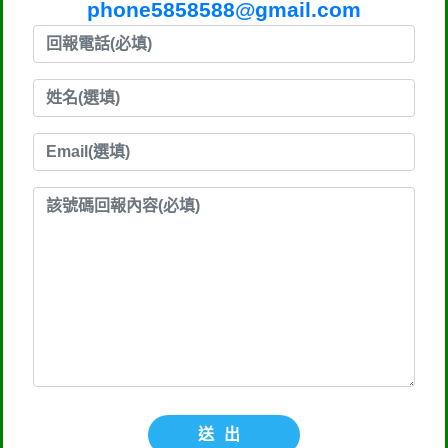
phone5858588@gmail.com
送出