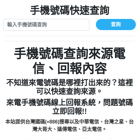
xwuyzefpksflsdeeizxf【dkrpevvehv回報】
0963566113：宅急便物流【匿名回報】
0910303219：拖欠工程款【匿名回報】
手機號碼快速查詢
0981696253：借貸廣告【匿名回報】
0972131993：裕隆新鑫借貸【匿名回報】
0910303219：拖欠工程款【匿名回報】
0972131993：裕隆新鑫借貸【匿名回報】
0910303219：拖欠工程款【匿名回報】
查詢
0982084260：汽機車貸款【匿名回報】
0972131993：裕隆新鑫借貸【匿名回報】
0277427050：接聽音樂.【匿名回報】
0972131993：裕隆新鑫借貸【匿名回報】
0910303219：拖欠工程款，大家要小心
0982084260：汽機車貸款【匿名回報】
手機號碼查詢來源電
【黃俊霖回報】
0277427050：接聽音樂.【匿名回報】
0910303219：拖欠工程款，大家要小心
信、回報內容
【黃俊霖回報】
不知道來電號碼是哪裡打出來的？這裡
可以快速查詢來源。
來電手機號碼線上回報系統，問題號碼
立即回報!!
本站提供台灣國碼(+886)搜尋以及中華電信、台灣之星、台
灣大哥大、遠傳電信、亞太電信。