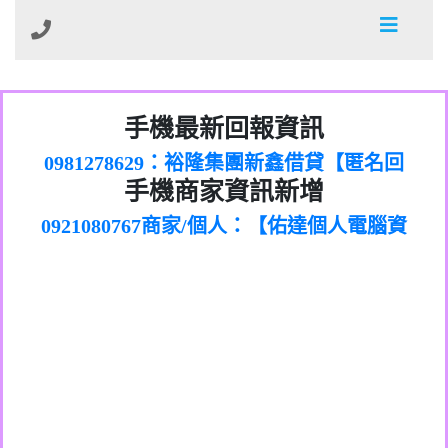
01：Greetings,Iwork【Nicholas Doby回
手機最新回報資訊
0981278629：裕隆集團新鑫借貸【匿名回
報】
886816675846：
報】
0968805568商家/個人：【心理衛生輔導中
oyewzzzmwlfgqudeixig【tgvkqwlkjv回
886816675846：gh2xv1【🗒
手機商家資訊新增
0921080767商家/個人：【佑達個人電腦資
心】
0277357216：推銷股票，疑是詐騙。【匿
Transaction.Continue >>
報】
0981406932商家/個人：【滙誠第二資產公
訊】
graph.org/BALANCE-36824-US-
0982432519：
名回報】
0906425555商家/個人：【匿名】
司】
nmetpkesjxxvxmxjmilr【htyhwnfhpy回
DOLLARS-04-24-2?
0982432519：
0973717717商家/個人：【墾丁（悍馬租
xvptnfzzxgxyhnysldom【diwzitdytt回報】
hs=82db2fc596e92a7345c946290476fb06&
0982432519：寄免費的牛樟芝??【匿名回
報】
0963419717商家/個人：【林董】
車）】
0928859786：中租借貸廣告【匿名回報】
🗒回報】
報】
0907125117商家/個人：【非凡資訊】
0963566113：
0973396397商家/個人：【吉昇防火工程】
xwuyzefpksflsdeeizxf【dkrpevvehv回報】
0963566113：宅急便物流【匿名回報】
0973396397商家/個人：【吉昇防火工程】
0981696253：借貸廣告【匿名回報】
0277151332商家/個人：【匯誠第二資產管
0910303219：拖欠工程款【匿名回報】
0982446908商家/個人：【台新銀行貸款】
理股份有限公司】
0910303219：拖欠工程款【匿名回報】