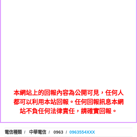
0908285050商家/個人：【應召站】
0972131993：裕隆新鑫借貸【匿名回報】
0937633597商家/個人：【無】
0972131993：裕隆新鑫借貸【匿名回報】
0979049129商家/個人：【汪仔澡堂寵物美
0982084260：汽機車貸款【匿名回報】
0976358085商家/個人：【康代書-房屋二
容工作室】
0277427050：接聽音樂.【匿名回報】
胎/土地二胎/持分貸款/房屋增貸】
0935219225商家/個人：【警察】
0910303219：拖欠工程款，大家要小心
0923325641商家/個人：【楊育彰】
01：Greetings,Iwork【Nicholas Doby回
【黃俊霖回報】
0963600462商家/個人：【花旗銀行】
0981278629：裕隆集團新鑫借貸【匿名回
報】
0921400619商家/個人：【不明】
886816675846：
報】
01：Greetings,Iwork【Nicholas Doby回
oyewzzzmwlfgqudeixig【tgvkqwlkjv回
886816675846：gh2xv1【🗒
0981278629：裕隆集團新鑫借貸【匿名回
報】
0277357216：推銷股票，疑是詐騙。【匿
Transaction.Continue >>
報】
886816675846：
報】
graph.org/BALANCE-36824-US-
0982432519：
名回報】
oyewzzzmwlfgqudeixig【tgvkqwlkjv回
886816675846：gh2xv1【🗒
nmetpkesjxxvxmxjmilr【htyhwnfhpy回
DOLLARS-04-24-2?
0982432519：
0277357216：推銷股票，疑是詐騙。【匿
Transaction.Continue >>
報】
本網站上的回報內容為公開可見，任何人
xvptnfzzxgxyhnysldom【diwzitdytt回報】
hs=82db2fc596e92a7345c946290476fb06&
0982432519：寄免費的牛樟芝??【匿名回
報】
graph.org/BALANCE-36824-US-
0982432519：
名回報】
都可以利用本站回報。任何回報訊息本網
0928859786：中租借貸廣告【匿名回報】
🗒回報】
報】
nmetpkesjxxvxmxjmilr【htyhwnfhpy回
DOLLARS-04-24-2?
0982432519：
站不負任何法律責任，請確實回報。
0963566113：
xvptnfzzxgxyhnysldom【diwzitdytt回報】
hs=82db2fc596e92a7345c946290476fb06&
0982432519：寄免費的牛樟芝??【匿名回
報】
xwuyzefpksflsdeeizxf【dkrpevvehv回報】
0963566113：宅急便物流【匿名回報】
0928859786：中租借貸廣告【匿名回報】
🗒回報】
報】
0981696253：借貸廣告【匿名回報】
0963566113：
電信種類
中華電信
0963
0963554XXX
0910303219：拖欠工程款【匿名回報】