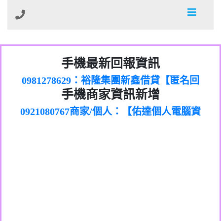
01：Greetings,Iwork【Nicholas Doby回
手機最新回報資訊
0981278629：裕隆集團新鑫借貸【匿名回
報】
886816675846：
報】
0968805568商家/個人：【心理衛生輔導中
oyewzzzmwlfgqudeixig【tgvkqwlkjv回
886816675846：gh2xv1【🗒
手機商家資訊新增
0921080767商家/個人：【佑達個人電腦資
心】
0277357216：推銷股票，疑是詐騙。【匿
Transaction.Continue >>
報】
0981406932商家/個人：【滙誠第二資產公
訊】
graph.org/BALANCE-36824-US-
0982432519：
名回報】
0906425555商家/個人：【匿名】
司】
nmetpkesjxxvxmxjmilr【htyhwnfhpy回
DOLLARS-04-24-2?
0982432519：
0973717717商家/個人：【墾丁（悍馬租
xvptnfzzxgxyhnysldom【diwzitdytt回報】
hs=82db2fc596e92a7345c946290476fb06&
0982432519：寄免費的牛樟芝??【匿名回
報】
0963419717商家/個人：【林董】
車）】
0928859786：中租借貸廣告【匿名回報】
🗒回報】
報】
0907125117商家/個人：【非凡資訊】
0963566113：
0973396397商家/個人：【吉昇防火工程】
xwuyzefpksflsdeeizxf【dkrpevvehv回報】
0963566113：宅急便物流【匿名回報】
0973396397商家/個人：【吉昇防火工程】
0981696253：借貸廣告【匿名回報】
0277151332商家/個人：【匯誠第二資產管
0910303219：拖欠工程款【匿名回報】
0982446908商家/個人：【台新銀行貸款】
理股份有限公司】
0910303219：拖欠工程款【匿名回報】