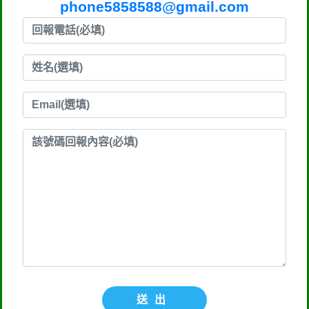
phone5858588@gmail.com
送出