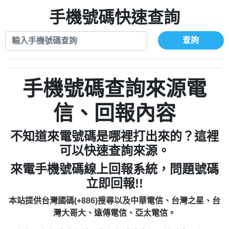
xwuyzefpksflsdeeizxf【dkrpevvehv回報】
0963566113：宅急便物流【匿名回報】
0910303219：拖欠工程款【匿名回報】
手機號碼快速查詢
0981696253：借貸廣告【匿名回報】
0972131993：裕隆新鑫借貸【匿名回報】
0910303219：拖欠工程款【匿名回報】
0972131993：裕隆新鑫借貸【匿名回報】
0910303219：拖欠工程款【匿名回報】
查詢
0982084260：汽機車貸款【匿名回報】
0972131993：裕隆新鑫借貸【匿名回報】
0277427050：接聽音樂.【匿名回報】
0972131993：裕隆新鑫借貸【匿名回報】
0910303219：拖欠工程款，大家要小心
0982084260：汽機車貸款【匿名回報】
手機號碼查詢來源電
【黃俊霖回報】
0277427050：接聽音樂.【匿名回報】
0910303219：拖欠工程款，大家要小心
信、回報內容
【黃俊霖回報】
不知道來電號碼是哪裡打出來的？這裡
可以快速查詢來源。
來電手機號碼線上回報系統，問題號碼
立即回報!!
本站提供台灣國碼(+886)搜尋以及中華電信、台灣之星、台
灣大哥大、遠傳電信、亞太電信。