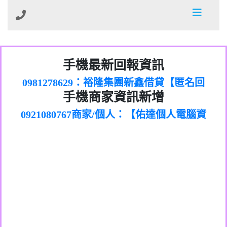
01：Greetings,Iwork【Nicholas Doby回
手機最新回報資訊
0981278629：裕隆集團新鑫借貸【匿名回
報】
886816675846：
報】
0968805568商家/個人：【心理衛生輔導中
oyewzzzmwlfgqudeixig【tgvkqwlkjv回
886816675846：gh2xv1【🗒
手機商家資訊新增
0921080767商家/個人：【佑達個人電腦資
心】
0277357216：推銷股票，疑是詐騙。【匿
Transaction.Continue >>
報】
0981406932商家/個人：【滙誠第二資產公
訊】
graph.org/BALANCE-36824-US-
0982432519：
名回報】
0906425555商家/個人：【匿名】
司】
nmetpkesjxxvxmxjmilr【htyhwnfhpy回
DOLLARS-04-24-2?
0982432519：
0973717717商家/個人：【墾丁（悍馬租
xvptnfzzxgxyhnysldom【diwzitdytt回報】
hs=82db2fc596e92a7345c946290476fb06&
0982432519：寄免費的牛樟芝??【匿名回
報】
0963419717商家/個人：【林董】
車）】
0928859786：中租借貸廣告【匿名回報】
🗒回報】
報】
0907125117商家/個人：【非凡資訊】
0963566113：
0973396397商家/個人：【吉昇防火工程】
xwuyzefpksflsdeeizxf【dkrpevvehv回報】
0963566113：宅急便物流【匿名回報】
0973396397商家/個人：【吉昇防火工程】
0981696253：借貸廣告【匿名回報】
0277151332商家/個人：【匯誠第二資產管
0910303219：拖欠工程款【匿名回報】
0982446908商家/個人：【台新銀行貸款】
理股份有限公司】
0910303219：拖欠工程款【匿名回報】