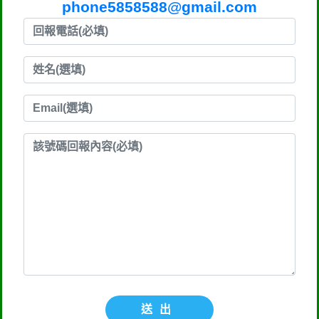
phone5858588@gmail.com
送出