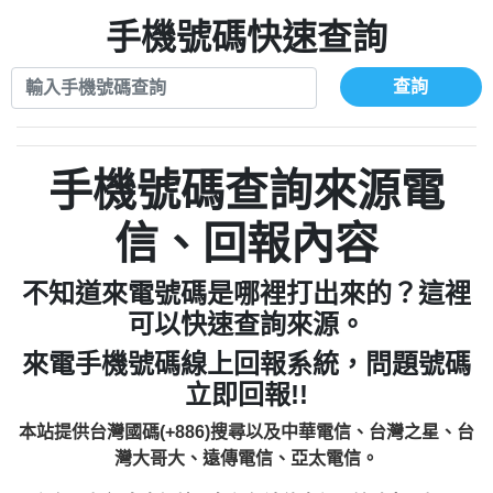
xwuyzefpksflsdeeizxf【dkrpevvehv回報】
0963566113：宅急便物流【匿名回報】
0910303219：拖欠工程款【匿名回報】
手機號碼快速查詢
0981696253：借貸廣告【匿名回報】
0972131993：裕隆新鑫借貸【匿名回報】
0910303219：拖欠工程款【匿名回報】
0972131993：裕隆新鑫借貸【匿名回報】
0910303219：拖欠工程款【匿名回報】
查詢
0982084260：汽機車貸款【匿名回報】
0972131993：裕隆新鑫借貸【匿名回報】
0277427050：接聽音樂.【匿名回報】
0972131993：裕隆新鑫借貸【匿名回報】
0910303219：拖欠工程款，大家要小心
0982084260：汽機車貸款【匿名回報】
手機號碼查詢來源電
【黃俊霖回報】
0277427050：接聽音樂.【匿名回報】
0910303219：拖欠工程款，大家要小心
信、回報內容
【黃俊霖回報】
不知道來電號碼是哪裡打出來的？這裡
可以快速查詢來源。
來電手機號碼線上回報系統，問題號碼
立即回報!!
本站提供台灣國碼(+886)搜尋以及中華電信、台灣之星、台
灣大哥大、遠傳電信、亞太電信。