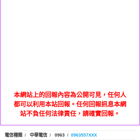
0908285050商家/個人：【應召站】
0972131993：裕隆新鑫借貸【匿名回報】
0937633597商家/個人：【無】
0972131993：裕隆新鑫借貸【匿名回報】
0979049129商家/個人：【汪仔澡堂寵物美
0982084260：汽機車貸款【匿名回報】
0976358085商家/個人：【康代書-房屋二
容工作室】
0277427050：接聽音樂.【匿名回報】
胎/土地二胎/持分貸款/房屋增貸】
0935219225商家/個人：【警察】
0910303219：拖欠工程款，大家要小心
0923325641商家/個人：【楊育彰】
01：Greetings,Iwork【Nicholas Doby回
【黃俊霖回報】
0963600462商家/個人：【花旗銀行】
0981278629：裕隆集團新鑫借貸【匿名回
報】
0921400619商家/個人：【不明】
886816675846：
報】
01：Greetings,Iwork【Nicholas Doby回
oyewzzzmwlfgqudeixig【tgvkqwlkjv回
886816675846：gh2xv1【🗒
0981278629：裕隆集團新鑫借貸【匿名回
報】
0277357216：推銷股票，疑是詐騙。【匿
Transaction.Continue >>
報】
886816675846：
報】
graph.org/BALANCE-36824-US-
0982432519：
名回報】
oyewzzzmwlfgqudeixig【tgvkqwlkjv回
886816675846：gh2xv1【🗒
nmetpkesjxxvxmxjmilr【htyhwnfhpy回
DOLLARS-04-24-2?
0982432519：
0277357216：推銷股票，疑是詐騙。【匿
Transaction.Continue >>
報】
本網站上的回報內容為公開可見，任何人
xvptnfzzxgxyhnysldom【diwzitdytt回報】
hs=82db2fc596e92a7345c946290476fb06&
0982432519：寄免費的牛樟芝??【匿名回
報】
graph.org/BALANCE-36824-US-
0982432519：
名回報】
都可以利用本站回報。任何回報訊息本網
0928859786：中租借貸廣告【匿名回報】
🗒回報】
報】
nmetpkesjxxvxmxjmilr【htyhwnfhpy回
DOLLARS-04-24-2?
0982432519：
站不負任何法律責任，請確實回報。
0963566113：
xvptnfzzxgxyhnysldom【diwzitdytt回報】
hs=82db2fc596e92a7345c946290476fb06&
0982432519：寄免費的牛樟芝??【匿名回
報】
xwuyzefpksflsdeeizxf【dkrpevvehv回報】
0963566113：宅急便物流【匿名回報】
0928859786：中租借貸廣告【匿名回報】
🗒回報】
報】
0981696253：借貸廣告【匿名回報】
0963566113：
電信種類
中華電信
0963
0963557XXX
0910303219：拖欠工程款【匿名回報】