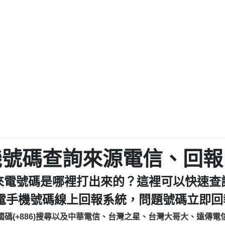
程款【匿名回報】
0979049129商
鑫借貸【匿名回報】
0976358085商家/
鑫借貸【匿名回報】
093521
貸
貸款【匿名回報】
0923325
樂.【匿名回報】
0963600
大家要小心【黃俊霖回報】
092140
cholas Doby回報】
01：Greetings,
新鑫借貸【匿名回報】
098127862
eixig【tgvkqwlkjv回報】
886816675846：oyewz
saction.Continue >>
886816675846：gh2xv
-DOLLARS-04-24-2?
疑是詐騙。【匿名回報】
graph.org/BALANC
0277357216
jmilr【htyhwnfhpy回報】
290476fb06& 🗒回報】
0982432519：nmetpke
hs=82db2fc596e92
機號碼查詢來源電信、回報
ldom【diwzitdytt回報】
0982432519：xvptnf
樟芝??【匿名回報】
098243251
來電號碼是哪裡打出來的？這裡可以快速查
貸廣告【匿名回報】
09288597
izxf【dkrpevvehv回報】
0963566113：xwuyze
電手機號碼線上回報系統，問題號碼立即回報
物流【匿名回報】
0963566
國碼(+886)搜尋以及中華電信、台灣之星、台灣大哥大、遠傳電
廣告【匿名回報】
0981696