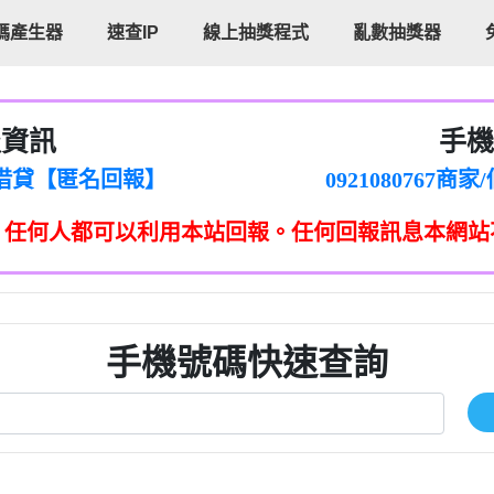
碼產生器
速查IP
線上抽獎程式
亂數抽獎器
報資訊
手機
cholas Doby回報】
096880556
新鑫借貸【匿名回報】
092108076
eixig【tgvkqwlkjv回報】
098140693
，任何人都可以利用本站回報。任何回報訊息本網站
saction.Continue >>
090642
-DOLLARS-04-24-2?
疑是詐騙。【匿名回報】
097371771
jmilr【htyhwnfhpy回報】
290476fb06& 🗒回報】
096341
ldom【diwzitdytt回報】
0907125
樟芝??【匿名回報】
09733963
手機號碼快速查詢
貸廣告【匿名回報】
09733963
izxf【dkrpevvehv回報】
0277151332商
物流【匿名回報】
09824469
廣告【匿名回報】
0908285
程款【匿名回報】
09376