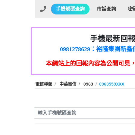
手機號碼查詢
市話查詢
密
手機最新回
01：Greetings,Iwork【Ni
0981278629：裕隆集團
886816675846：oyewzzzmwlfgqud
本網站上的回報內容為公開可見
886816675846：gh2xv1【🗒 Tran
graph.org/BALANCE-36824-US
0277357216：推銷股票，
0982432519：nmetpkesjxxvxmx
hs=82db2fc596e92a7345c946
電信種類
中華電信
0963
0963559XXX
0982432519：xvptnfzzxgxyhnys
0982432519：寄免費的牛
0928859786：中租借
0963566113：xwuyzefpksflsdee
0963566113：宅急便
0981696253：借貸
0910303219：拖欠工