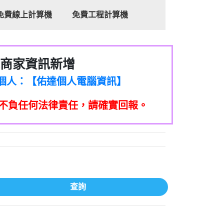
免費線上計算機
免費工程計算機
商家資訊新增
8商家/個人：【心理衛生輔導中心】
7商家/個人：【佑達個人電腦資訊】
2商家/個人：【滙誠第二資產公司】
不負任何法律責任，請確實回報。
5555商家/個人：【匿名】
7商家/個人：【墾丁（悍馬租車）】
9717商家/個人：【林董】
117商家/個人：【非凡資訊】
97商家/個人：【吉昇防火工程】
97商家/個人：【吉昇防火工程】
家/個人：【匯誠第二資產管理股份有限公
查詢
08商家/個人：【台新銀行貸款】
司】
050商家/個人：【應召站】
33597商家/個人：【無】