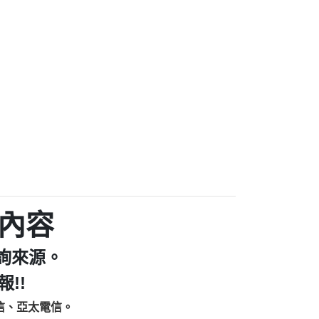
家/個人：【汪仔澡堂寵物美容工作室】
個人：【康代書-房屋二胎/土地二胎/持分
9225商家/個人：【警察】
款/房屋增貸】
641商家/個人：【楊育彰】
462商家/個人：【花旗銀行】
0619商家/個人：【不明】
Iwork【Nicholas Doby回報】
9：裕隆集團新鑫借貸【匿名回報】
zzmwlfgqudeixig【tgvkqwlkjv回報】
1【🗒 Transaction.Continue >>
E-36824-US-DOLLARS-04-24-2?
：推銷股票，疑是詐騙。【匿名回報】
sjxxvxmxjmilr【htyhwnfhpy回報】
a7345c946290476fb06& 🗒回報】
內容
zzxgxyhnysldom【diwzitdytt回報】
9：寄免費的牛樟芝??【匿名回報】
詢來源。
86：中租借貸廣告【匿名回報】
fpksflsdeeizxf【dkrpevvehv回報】
!!
113：宅急便物流【匿名回報】
信、亞太電信。
253：借貸廣告【匿名回報】