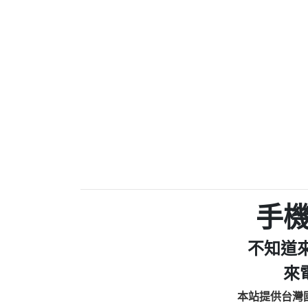
0910303219：拖欠工
0972131993：裕隆新
0972131993：裕隆新
0982084260：汽機車
0277427050：接聽音
0910303219：拖欠工程款，
01：Greetings,Iwork【Ni
0981278629：裕隆集團
886816675846：oyewzzzmwlfgqud
886816675846：gh2xv1【🗒 Tran
graph.org/BALANCE-36824-US
0277357216：推銷股票，
0982432519：nmetpkesjxxvxmx
hs=82db2fc596e92a7345c946
手
0982432519：xvptnfzzxgxyhnys
0982432519：寄免費的牛
不知道
0928859786：中租借
0963566113：xwuyzefpksflsdee
來
0963566113：宅急便
本站提供台灣
0981696253：借貸