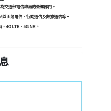
原為交通部電信總局的營運部門。
圍涵蓋固網電信、行動通信及數據通信等。
、4G LTE、5G NR。
息