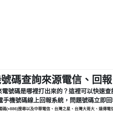
程款【匿名回報】
0979049129商
鑫借貸【匿名回報】
0976358085商家/
鑫借貸【匿名回報】
093521
貸
貸款【匿名回報】
0923325
樂.【匿名回報】
0963600
大家要小心【黃俊霖回報】
092140
cholas Doby回報】
01：Greetings,
新鑫借貸【匿名回報】
098127862
eixig【tgvkqwlkjv回報】
886816675846：oyewz
saction.Continue >>
886816675846：gh2xv
-DOLLARS-04-24-2?
疑是詐騙。【匿名回報】
graph.org/BALANC
0277357216
jmilr【htyhwnfhpy回報】
290476fb06& 🗒回報】
0982432519：nmetpke
hs=82db2fc596e92
機號碼查詢來源電信、回報
ldom【diwzitdytt回報】
0982432519：xvptnf
樟芝??【匿名回報】
098243251
來電號碼是哪裡打出來的？這裡可以快速查
貸廣告【匿名回報】
09288597
izxf【dkrpevvehv回報】
0963566113：xwuyze
電手機號碼線上回報系統，問題號碼立即回報
物流【匿名回報】
0963566
國碼(+886)搜尋以及中華電信、台灣之星、台灣大哥大、遠傳電
廣告【匿名回報】
0981696