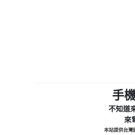
0910303219：拖欠工
0972131993：裕隆新
0972131993：裕隆新
0982084260：汽機車
0277427050：接聽音
0910303219：拖欠工程款，
01：Greetings,Iwork【Ni
0981278629：裕隆集團
886816675846：oyewzzzmwlfgqud
886816675846：gh2xv1【🗒 Tran
graph.org/BALANCE-36824-US
0277357216：推銷股票，
0982432519：nmetpkesjxxvxmx
hs=82db2fc596e92a7345c946
手
0982432519：xvptnfzzxgxyhnys
0982432519：寄免費的牛
不知道
0928859786：中租借
0963566113：xwuyzefpksflsdee
來
0963566113：宅急便
本站提供台灣
0981696253：借貸