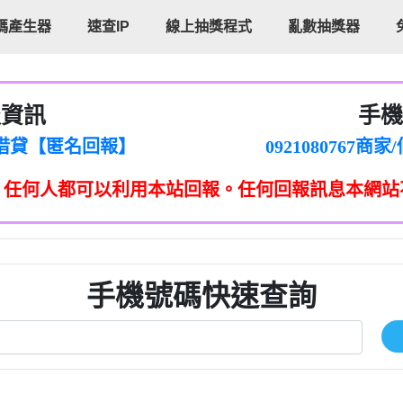
碼產生器
速查IP
線上抽獎程式
亂數抽獎器
報資訊
手機
cholas Doby回報】
096880556
新鑫借貸【匿名回報】
092108076
eixig【tgvkqwlkjv回報】
098140693
，任何人都可以利用本站回報。任何回報訊息本網站
saction.Continue >>
090642
-DOLLARS-04-24-2?
疑是詐騙。【匿名回報】
097371771
jmilr【htyhwnfhpy回報】
290476fb06& 🗒回報】
096341
ldom【diwzitdytt回報】
0907125
樟芝??【匿名回報】
09733963
手機號碼快速查詢
貸廣告【匿名回報】
09733963
izxf【dkrpevvehv回報】
0277151332商
物流【匿名回報】
09824469
廣告【匿名回報】
0908285
程款【匿名回報】
09376