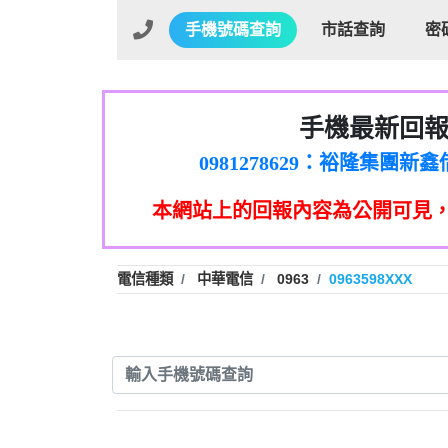
手機號碼查詢
市話查詢
密
手機最新回
01：Greetings,Iwork【Ni
0981278629：裕隆集團
886816675846：oyewzzzmwlfgqud
本網站上的回報內容為公開可見
886816675846：gh2xv1【🗒 Tran
graph.org/BALANCE-36824-US
0277357216：推銷股票，
0982432519：nmetpkesjxxvxmx
hs=82db2fc596e92a7345c946
電信種類
中華電信
0963
0963598XXX
0982432519：xvptnfzzxgxyhnys
0982432519：寄免費的牛
0928859786：中租借
0963566113：xwuyzefpksflsdee
0963566113：宅急便
0981696253：借貸
0910303219：拖欠工