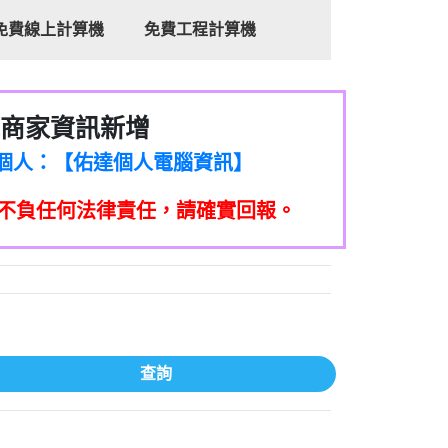
免費線上計算機
免費工程計算機
商家資訊新增
8商家/個人：【心理衛生輔導中心】
7商家/個人：【佑達個人電腦資訊】
2商家/個人：【滙誠第二資產公司】
不負任何法律責任，請確實回報。
5555商家/個人：【匿名】
7商家/個人：【墾丁（悍馬租車）】
9717商家/個人：【林董】
117商家/個人：【非凡資訊】
97商家/個人：【吉昇防火工程】
97商家/個人：【吉昇防火工程】
家/個人：【匯誠第二資產管理股份有限公
查詢
08商家/個人：【台新銀行貸款】
司】
050商家/個人：【應召站】
33597商家/個人：【無】