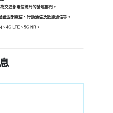
原為交通部電信總局的營運部門。
圍涵蓋固網電信、行動通信及數據通信等。
、4G LTE、5G NR。
息