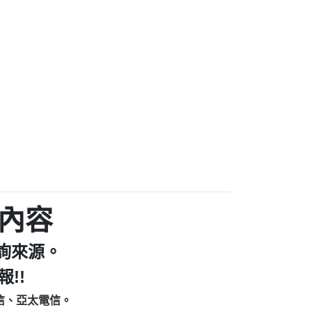
家/個人：【汪仔澡堂寵物美容工作室】
個人：【康代書-房屋二胎/土地二胎/持分
9225商家/個人：【警察】
款/房屋增貸】
641商家/個人：【楊育彰】
462商家/個人：【花旗銀行】
0619商家/個人：【不明】
Iwork【Nicholas Doby回報】
9：裕隆集團新鑫借貸【匿名回報】
zzmwlfgqudeixig【tgvkqwlkjv回報】
1【🗒 Transaction.Continue >>
E-36824-US-DOLLARS-04-24-2?
：推銷股票，疑是詐騙。【匿名回報】
sjxxvxmxjmilr【htyhwnfhpy回報】
a7345c946290476fb06& 🗒回報】
內容
zzxgxyhnysldom【diwzitdytt回報】
9：寄免費的牛樟芝??【匿名回報】
詢來源。
86：中租借貸廣告【匿名回報】
fpksflsdeeizxf【dkrpevvehv回報】
!!
113：宅急便物流【匿名回報】
信、亞太電信。
253：借貸廣告【匿名回報】