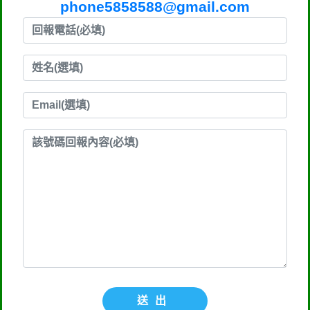
phone5858588@gmail.com
送出