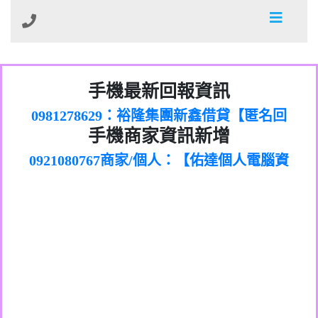
01：Greetings,Iwork【Nicholas Doby回
手機最新回報資訊
0981278629：裕隆集團新鑫借貸【匿名回
報】
886816675846：
報】
0968805568商家/個人：【心理衛生輔導中
oyewzzzmwlfgqudeixig【tgvkqwlkjv回
886816675846：gh2xv1【🗒
手機商家資訊新增
0921080767商家/個人：【佑達個人電腦資
心】
0277357216：推銷股票，疑是詐騙。【匿
Transaction.Continue >>
報】
0981406932商家/個人：【滙誠第二資產公
訊】
graph.org/BALANCE-36824-US-
0982432519：
名回報】
0906425555商家/個人：【匿名】
司】
nmetpkesjxxvxmxjmilr【htyhwnfhpy回
DOLLARS-04-24-2?
0982432519：
0973717717商家/個人：【墾丁（悍馬租
xvptnfzzxgxyhnysldom【diwzitdytt回報】
hs=82db2fc596e92a7345c946290476fb06&
0982432519：寄免費的牛樟芝??【匿名回
報】
0963419717商家/個人：【林董】
車）】
0928859786：中租借貸廣告【匿名回報】
🗒回報】
報】
0907125117商家/個人：【非凡資訊】
0963566113：
0973396397商家/個人：【吉昇防火工程】
xwuyzefpksflsdeeizxf【dkrpevvehv回報】
0963566113：宅急便物流【匿名回報】
0973396397商家/個人：【吉昇防火工程】
0981696253：借貸廣告【匿名回報】
0277151332商家/個人：【匯誠第二資產管
0910303219：拖欠工程款【匿名回報】
0982446908商家/個人：【台新銀行貸款】
理股份有限公司】
0910303219：拖欠工程款【匿名回報】