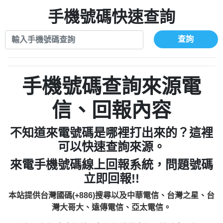
xwuyzefpksflsdeeizxf【dkrpevvehv回報】
0963566113：宅急便物流【匿名回報】
0910303219：拖欠工程款【匿名回報】
手機號碼快速查詢
0981696253：借貸廣告【匿名回報】
0972131993：裕隆新鑫借貸【匿名回報】
0910303219：拖欠工程款【匿名回報】
0972131993：裕隆新鑫借貸【匿名回報】
0910303219：拖欠工程款【匿名回報】
查詢
0982084260：汽機車貸款【匿名回報】
0972131993：裕隆新鑫借貸【匿名回報】
0277427050：接聽音樂.【匿名回報】
0972131993：裕隆新鑫借貸【匿名回報】
0910303219：拖欠工程款，大家要小心
0982084260：汽機車貸款【匿名回報】
手機號碼查詢來源電
【黃俊霖回報】
0277427050：接聽音樂.【匿名回報】
0910303219：拖欠工程款，大家要小心
信、回報內容
【黃俊霖回報】
不知道來電號碼是哪裡打出來的？這裡
可以快速查詢來源。
來電手機號碼線上回報系統，問題號碼
立即回報!!
本站提供台灣國碼(+886)搜尋以及中華電信、台灣之星、台
灣大哥大、遠傳電信、亞太電信。