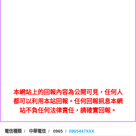
0908285050商家/個人：【應召站】
0972131993：裕隆新鑫借貸【匿名回報】
0937633597商家/個人：【無】
0972131993：裕隆新鑫借貸【匿名回報】
0979049129商家/個人：【汪仔澡堂寵物美
0982084260：汽機車貸款【匿名回報】
0976358085商家/個人：【康代書-房屋二
容工作室】
0277427050：接聽音樂.【匿名回報】
胎/土地二胎/持分貸款/房屋增貸】
0935219225商家/個人：【警察】
0910303219：拖欠工程款，大家要小心
0923325641商家/個人：【楊育彰】
01：Greetings,Iwork【Nicholas Doby回
【黃俊霖回報】
0963600462商家/個人：【花旗銀行】
0981278629：裕隆集團新鑫借貸【匿名回
報】
0921400619商家/個人：【不明】
886816675846：
報】
01：Greetings,Iwork【Nicholas Doby回
oyewzzzmwlfgqudeixig【tgvkqwlkjv回
886816675846：gh2xv1【🗒
0981278629：裕隆集團新鑫借貸【匿名回
報】
0277357216：推銷股票，疑是詐騙。【匿
Transaction.Continue >>
報】
886816675846：
報】
graph.org/BALANCE-36824-US-
0982432519：
名回報】
oyewzzzmwlfgqudeixig【tgvkqwlkjv回
886816675846：gh2xv1【🗒
nmetpkesjxxvxmxjmilr【htyhwnfhpy回
DOLLARS-04-24-2?
0982432519：
0277357216：推銷股票，疑是詐騙。【匿
Transaction.Continue >>
報】
本網站上的回報內容為公開可見，任何人
xvptnfzzxgxyhnysldom【diwzitdytt回報】
hs=82db2fc596e92a7345c946290476fb06&
0982432519：寄免費的牛樟芝??【匿名回
報】
graph.org/BALANCE-36824-US-
0982432519：
名回報】
都可以利用本站回報。任何回報訊息本網
0928859786：中租借貸廣告【匿名回報】
🗒回報】
報】
nmetpkesjxxvxmxjmilr【htyhwnfhpy回
DOLLARS-04-24-2?
0982432519：
站不負任何法律責任，請確實回報。
0963566113：
xvptnfzzxgxyhnysldom【diwzitdytt回報】
hs=82db2fc596e92a7345c946290476fb06&
0982432519：寄免費的牛樟芝??【匿名回
報】
xwuyzefpksflsdeeizxf【dkrpevvehv回報】
0963566113：宅急便物流【匿名回報】
0928859786：中租借貸廣告【匿名回報】
🗒回報】
報】
0981696253：借貸廣告【匿名回報】
0963566113：
電信種類
中華電信
0965
0965447XXX
0910303219：拖欠工程款【匿名回報】