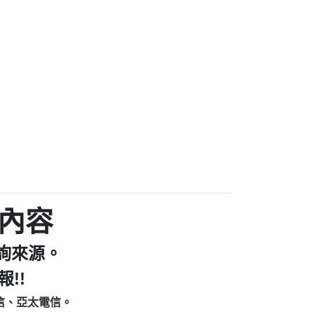
家/個人：【汪仔澡堂寵物美容工作室】
個人：【康代書-房屋二胎/土地二胎/持分
9225商家/個人：【警察】
款/房屋增貸】
641商家/個人：【楊育彰】
462商家/個人：【花旗銀行】
0619商家/個人：【不明】
Iwork【Nicholas Doby回報】
9：裕隆集團新鑫借貸【匿名回報】
zzmwlfgqudeixig【tgvkqwlkjv回報】
1【🗒 Transaction.Continue >>
E-36824-US-DOLLARS-04-24-2?
：推銷股票，疑是詐騙。【匿名回報】
sjxxvxmxjmilr【htyhwnfhpy回報】
a7345c946290476fb06& 🗒回報】
內容
zzxgxyhnysldom【diwzitdytt回報】
9：寄免費的牛樟芝??【匿名回報】
詢來源。
86：中租借貸廣告【匿名回報】
fpksflsdeeizxf【dkrpevvehv回報】
!!
113：宅急便物流【匿名回報】
信、亞太電信。
253：借貸廣告【匿名回報】