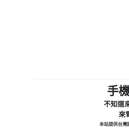
0910303219：拖欠工
0972131993：裕隆新
0972131993：裕隆新
0982084260：汽機車
0277427050：接聽音
0910303219：拖欠工程款，
01：Greetings,Iwork【Ni
0981278629：裕隆集團
886816675846：oyewzzzmwlfgqud
886816675846：gh2xv1【🗒 Tran
graph.org/BALANCE-36824-US
0277357216：推銷股票，
0982432519：nmetpkesjxxvxmx
hs=82db2fc596e92a7345c946
手
0982432519：xvptnfzzxgxyhnys
0982432519：寄免費的牛
不知道
0928859786：中租借
0963566113：xwuyzefpksflsdee
來
0963566113：宅急便
本站提供台灣
0981696253：借貸