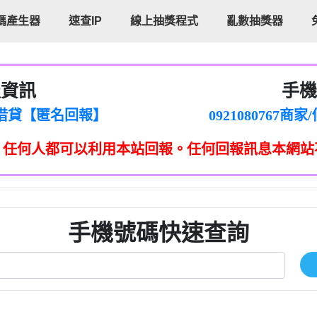
碼產生器
速查IP
線上抽獎程式
亂數抽獎器
報資訊
手機
cholas Doby回報】
096880556
新鑫借貸【匿名回報】
092108076
eixig【tgvkqwlkjv回報】
098140693
，任何人都可以利用本站回報。任何回報訊息本網站
saction.Continue >>
090642
-DOLLARS-04-24-2?
疑是詐騙。【匿名回報】
097371771
jmilr【htyhwnfhpy回報】
290476fb06& 🗒回報】
096341
ldom【diwzitdytt回報】
0907125
樟芝??【匿名回報】
09733963
手機號碼快速查詢
貸廣告【匿名回報】
09733963
izxf【dkrpevvehv回報】
0277151332商
物流【匿名回報】
09824469
廣告【匿名回報】
0908285
程款【匿名回報】
09376