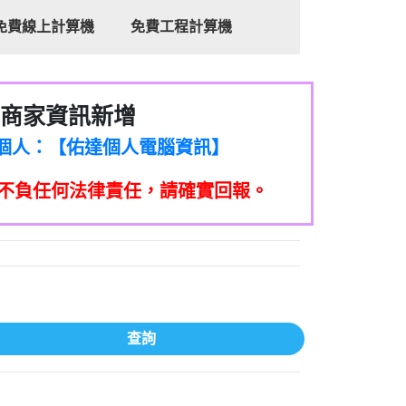
免費線上計算機
免費工程計算機
商家資訊新增
8商家/個人：【心理衛生輔導中心】
7商家/個人：【佑達個人電腦資訊】
2商家/個人：【滙誠第二資產公司】
不負任何法律責任，請確實回報。
5555商家/個人：【匿名】
7商家/個人：【墾丁（悍馬租車）】
9717商家/個人：【林董】
117商家/個人：【非凡資訊】
97商家/個人：【吉昇防火工程】
97商家/個人：【吉昇防火工程】
家/個人：【匯誠第二資產管理股份有限公
查詢
08商家/個人：【台新銀行貸款】
司】
050商家/個人：【應召站】
33597商家/個人：【無】