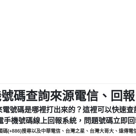
程款【匿名回報】
0979049129商
鑫借貸【匿名回報】
0976358085商家/
鑫借貸【匿名回報】
093521
貸
貸款【匿名回報】
0923325
樂.【匿名回報】
0963600
大家要小心【黃俊霖回報】
092140
cholas Doby回報】
01：Greetings,
新鑫借貸【匿名回報】
098127862
eixig【tgvkqwlkjv回報】
886816675846：oyewz
saction.Continue >>
886816675846：gh2xv
-DOLLARS-04-24-2?
疑是詐騙。【匿名回報】
graph.org/BALANC
0277357216
jmilr【htyhwnfhpy回報】
290476fb06& 🗒回報】
0982432519：nmetpke
hs=82db2fc596e92
機號碼查詢來源電信、回報
ldom【diwzitdytt回報】
0982432519：xvptnf
樟芝??【匿名回報】
098243251
來電號碼是哪裡打出來的？這裡可以快速查
貸廣告【匿名回報】
09288597
izxf【dkrpevvehv回報】
0963566113：xwuyze
電手機號碼線上回報系統，問題號碼立即回報
物流【匿名回報】
0963566
國碼(+886)搜尋以及中華電信、台灣之星、台灣大哥大、遠傳電
廣告【匿名回報】
0981696