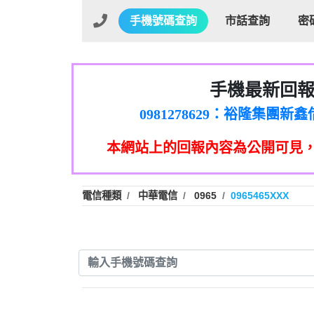
手機號碼查詢
市話查詢
密
手機最新回
01：Greetings,Iwork【Ni
0981278629：裕隆集團
886816675846：oyewzzzmwlfgqud
本網站上的回報內容為公開可見
886816675846：gh2xv1【🗒 Tran
graph.org/BALANCE-36824-US
0277357216：推銷股票，
0982432519：nmetpkesjxxvxmx
hs=82db2fc596e92a7345c946
電信種類
中華電信
0965
0965465XXX
0982432519：xvptnfzzxgxyhnys
0982432519：寄免費的牛
0928859786：中租借
0963566113：xwuyzefpksflsdee
0963566113：宅急便
0981696253：借貸
0910303219：拖欠工