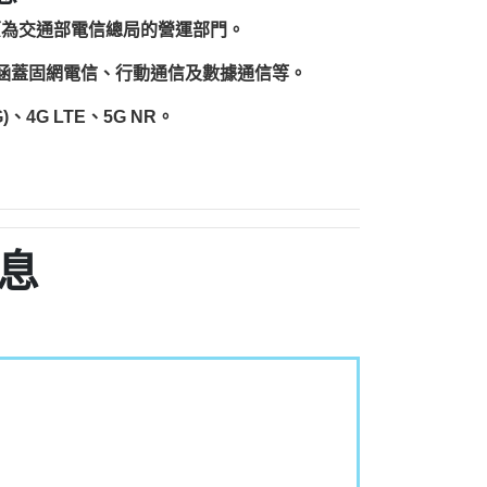
原為交通部電信總局的營運部門。
圍涵蓋固網電信、行動通信及數據通信等。
、4G LTE、5G NR。
息