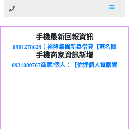
01：Greetings,Iwork【Nicholas Doby回
手機最新回報資訊
0981278629：裕隆集團新鑫借貸【匿名回
報】
886816675846：
報】
0968805568商家/個人：【心理衛生輔導中
oyewzzzmwlfgqudeixig【tgvkqwlkjv回
886816675846：gh2xv1【🗒
手機商家資訊新增
0921080767商家/個人：【佑達個人電腦資
心】
0277357216：推銷股票，疑是詐騙。【匿
Transaction.Continue >>
報】
0981406932商家/個人：【滙誠第二資產公
訊】
graph.org/BALANCE-36824-US-
0982432519：
名回報】
0906425555商家/個人：【匿名】
司】
nmetpkesjxxvxmxjmilr【htyhwnfhpy回
DOLLARS-04-24-2?
0982432519：
0973717717商家/個人：【墾丁（悍馬租
xvptnfzzxgxyhnysldom【diwzitdytt回報】
hs=82db2fc596e92a7345c946290476fb06&
0982432519：寄免費的牛樟芝??【匿名回
報】
0963419717商家/個人：【林董】
車）】
0928859786：中租借貸廣告【匿名回報】
🗒回報】
報】
0907125117商家/個人：【非凡資訊】
0963566113：
0973396397商家/個人：【吉昇防火工程】
xwuyzefpksflsdeeizxf【dkrpevvehv回報】
0963566113：宅急便物流【匿名回報】
0973396397商家/個人：【吉昇防火工程】
0981696253：借貸廣告【匿名回報】
0277151332商家/個人：【匯誠第二資產管
0910303219：拖欠工程款【匿名回報】
0982446908商家/個人：【台新銀行貸款】
理股份有限公司】
0910303219：拖欠工程款【匿名回報】