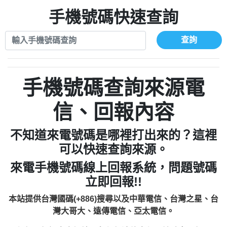
xwuyzefpksflsdeeizxf【dkrpevvehv回報】
0963566113：宅急便物流【匿名回報】
0910303219：拖欠工程款【匿名回報】
手機號碼快速查詢
0981696253：借貸廣告【匿名回報】
0972131993：裕隆新鑫借貸【匿名回報】
0910303219：拖欠工程款【匿名回報】
0972131993：裕隆新鑫借貸【匿名回報】
0910303219：拖欠工程款【匿名回報】
查詢
0982084260：汽機車貸款【匿名回報】
0972131993：裕隆新鑫借貸【匿名回報】
0277427050：接聽音樂.【匿名回報】
0972131993：裕隆新鑫借貸【匿名回報】
0910303219：拖欠工程款，大家要小心
0982084260：汽機車貸款【匿名回報】
手機號碼查詢來源電
【黃俊霖回報】
0277427050：接聽音樂.【匿名回報】
0910303219：拖欠工程款，大家要小心
信、回報內容
【黃俊霖回報】
不知道來電號碼是哪裡打出來的？這裡
可以快速查詢來源。
來電手機號碼線上回報系統，問題號碼
立即回報!!
本站提供台灣國碼(+886)搜尋以及中華電信、台灣之星、台
灣大哥大、遠傳電信、亞太電信。