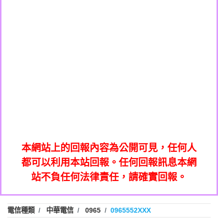
0908285050商家/個人：【應召站】
0972131993：裕隆新鑫借貸【匿名回報】
0937633597商家/個人：【無】
0972131993：裕隆新鑫借貸【匿名回報】
0979049129商家/個人：【汪仔澡堂寵物美
0982084260：汽機車貸款【匿名回報】
0976358085商家/個人：【康代書-房屋二
容工作室】
0277427050：接聽音樂.【匿名回報】
胎/土地二胎/持分貸款/房屋增貸】
0935219225商家/個人：【警察】
0910303219：拖欠工程款，大家要小心
0923325641商家/個人：【楊育彰】
01：Greetings,Iwork【Nicholas Doby回
【黃俊霖回報】
0963600462商家/個人：【花旗銀行】
0981278629：裕隆集團新鑫借貸【匿名回
報】
0921400619商家/個人：【不明】
886816675846：
報】
01：Greetings,Iwork【Nicholas Doby回
oyewzzzmwlfgqudeixig【tgvkqwlkjv回
886816675846：gh2xv1【🗒
0981278629：裕隆集團新鑫借貸【匿名回
報】
0277357216：推銷股票，疑是詐騙。【匿
Transaction.Continue >>
報】
886816675846：
報】
graph.org/BALANCE-36824-US-
0982432519：
名回報】
oyewzzzmwlfgqudeixig【tgvkqwlkjv回
886816675846：gh2xv1【🗒
nmetpkesjxxvxmxjmilr【htyhwnfhpy回
DOLLARS-04-24-2?
0982432519：
0277357216：推銷股票，疑是詐騙。【匿
Transaction.Continue >>
報】
本網站上的回報內容為公開可見，任何人
xvptnfzzxgxyhnysldom【diwzitdytt回報】
hs=82db2fc596e92a7345c946290476fb06&
0982432519：寄免費的牛樟芝??【匿名回
報】
graph.org/BALANCE-36824-US-
0982432519：
名回報】
都可以利用本站回報。任何回報訊息本網
0928859786：中租借貸廣告【匿名回報】
🗒回報】
報】
nmetpkesjxxvxmxjmilr【htyhwnfhpy回
DOLLARS-04-24-2?
0982432519：
站不負任何法律責任，請確實回報。
0963566113：
xvptnfzzxgxyhnysldom【diwzitdytt回報】
hs=82db2fc596e92a7345c946290476fb06&
0982432519：寄免費的牛樟芝??【匿名回
報】
xwuyzefpksflsdeeizxf【dkrpevvehv回報】
0963566113：宅急便物流【匿名回報】
0928859786：中租借貸廣告【匿名回報】
🗒回報】
報】
0981696253：借貸廣告【匿名回報】
0963566113：
電信種類
中華電信
0965
0965552XXX
0910303219：拖欠工程款【匿名回報】