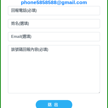
phone5858588@gmail.com
送出