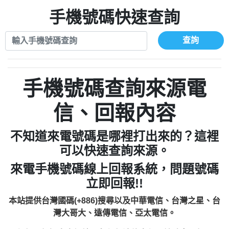
xwuyzefpksflsdeeizxf【dkrpevvehv回報】
0963566113：宅急便物流【匿名回報】
0910303219：拖欠工程款【匿名回報】
手機號碼快速查詢
0981696253：借貸廣告【匿名回報】
0972131993：裕隆新鑫借貸【匿名回報】
0910303219：拖欠工程款【匿名回報】
0972131993：裕隆新鑫借貸【匿名回報】
0910303219：拖欠工程款【匿名回報】
查詢
0982084260：汽機車貸款【匿名回報】
0972131993：裕隆新鑫借貸【匿名回報】
0277427050：接聽音樂.【匿名回報】
0972131993：裕隆新鑫借貸【匿名回報】
0910303219：拖欠工程款，大家要小心
0982084260：汽機車貸款【匿名回報】
手機號碼查詢來源電
【黃俊霖回報】
0277427050：接聽音樂.【匿名回報】
0910303219：拖欠工程款，大家要小心
信、回報內容
【黃俊霖回報】
不知道來電號碼是哪裡打出來的？這裡
可以快速查詢來源。
來電手機號碼線上回報系統，問題號碼
立即回報!!
本站提供台灣國碼(+886)搜尋以及中華電信、台灣之星、台
灣大哥大、遠傳電信、亞太電信。