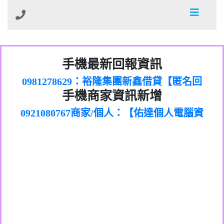
01：Greetings,Iwork【Nicholas Doby回
手機最新回報資訊
0981278629：裕隆集團新鑫借貸【匿名回
報】
886816675846：
報】
0968805568商家/個人：【心理衛生輔導中
oyewzzzmwlfgqudeixig【tgvkqwlkjv回
886816675846：gh2xv1【🗒
手機商家資訊新增
0921080767商家/個人：【佑達個人電腦資
心】
0277357216：推銷股票，疑是詐騙。【匿
Transaction.Continue >>
報】
0981406932商家/個人：【滙誠第二資產公
訊】
graph.org/BALANCE-36824-US-
0982432519：
名回報】
0906425555商家/個人：【匿名】
司】
nmetpkesjxxvxmxjmilr【htyhwnfhpy回
DOLLARS-04-24-2?
0982432519：
0973717717商家/個人：【墾丁（悍馬租
xvptnfzzxgxyhnysldom【diwzitdytt回報】
hs=82db2fc596e92a7345c946290476fb06&
0982432519：寄免費的牛樟芝??【匿名回
報】
0963419717商家/個人：【林董】
車）】
0928859786：中租借貸廣告【匿名回報】
🗒回報】
報】
0907125117商家/個人：【非凡資訊】
0963566113：
0973396397商家/個人：【吉昇防火工程】
xwuyzefpksflsdeeizxf【dkrpevvehv回報】
0963566113：宅急便物流【匿名回報】
0973396397商家/個人：【吉昇防火工程】
0981696253：借貸廣告【匿名回報】
0277151332商家/個人：【匯誠第二資產管
0910303219：拖欠工程款【匿名回報】
0982446908商家/個人：【台新銀行貸款】
理股份有限公司】
0910303219：拖欠工程款【匿名回報】