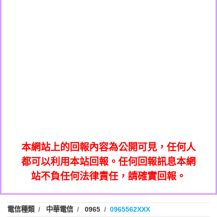
0908285050商家/個人：【應召站】
0972131993：裕隆新鑫借貸【匿名回報】
0937633597商家/個人：【無】
0972131993：裕隆新鑫借貸【匿名回報】
0979049129商家/個人：【汪仔澡堂寵物美
0982084260：汽機車貸款【匿名回報】
0976358085商家/個人：【康代書-房屋二
容工作室】
0277427050：接聽音樂.【匿名回報】
胎/土地二胎/持分貸款/房屋增貸】
0935219225商家/個人：【警察】
0910303219：拖欠工程款，大家要小心
0923325641商家/個人：【楊育彰】
01：Greetings,Iwork【Nicholas Doby回
【黃俊霖回報】
0963600462商家/個人：【花旗銀行】
0981278629：裕隆集團新鑫借貸【匿名回
報】
0921400619商家/個人：【不明】
886816675846：
報】
01：Greetings,Iwork【Nicholas Doby回
oyewzzzmwlfgqudeixig【tgvkqwlkjv回
886816675846：gh2xv1【🗒
0981278629：裕隆集團新鑫借貸【匿名回
報】
0277357216：推銷股票，疑是詐騙。【匿
Transaction.Continue >>
報】
886816675846：
報】
graph.org/BALANCE-36824-US-
0982432519：
名回報】
oyewzzzmwlfgqudeixig【tgvkqwlkjv回
886816675846：gh2xv1【🗒
nmetpkesjxxvxmxjmilr【htyhwnfhpy回
DOLLARS-04-24-2?
0982432519：
0277357216：推銷股票，疑是詐騙。【匿
Transaction.Continue >>
報】
本網站上的回報內容為公開可見，任何人
xvptnfzzxgxyhnysldom【diwzitdytt回報】
hs=82db2fc596e92a7345c946290476fb06&
0982432519：寄免費的牛樟芝??【匿名回
報】
graph.org/BALANCE-36824-US-
0982432519：
名回報】
都可以利用本站回報。任何回報訊息本網
0928859786：中租借貸廣告【匿名回報】
🗒回報】
報】
nmetpkesjxxvxmxjmilr【htyhwnfhpy回
DOLLARS-04-24-2?
0982432519：
站不負任何法律責任，請確實回報。
0963566113：
xvptnfzzxgxyhnysldom【diwzitdytt回報】
hs=82db2fc596e92a7345c946290476fb06&
0982432519：寄免費的牛樟芝??【匿名回
報】
xwuyzefpksflsdeeizxf【dkrpevvehv回報】
0963566113：宅急便物流【匿名回報】
0928859786：中租借貸廣告【匿名回報】
🗒回報】
報】
0981696253：借貸廣告【匿名回報】
0963566113：
電信種類
中華電信
0965
0965562XXX
0910303219：拖欠工程款【匿名回報】