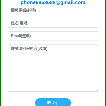
phone5858588@gmail.com
送出