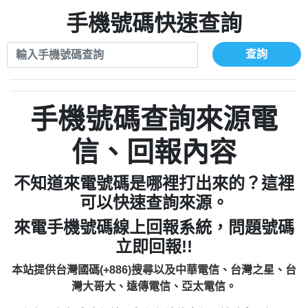
xwuyzefpksflsdeeizxf【dkrpevvehv回報】
0963566113：宅急便物流【匿名回報】
0910303219：拖欠工程款【匿名回報】
手機號碼快速查詢
0981696253：借貸廣告【匿名回報】
0972131993：裕隆新鑫借貸【匿名回報】
0910303219：拖欠工程款【匿名回報】
0972131993：裕隆新鑫借貸【匿名回報】
0910303219：拖欠工程款【匿名回報】
查詢
0982084260：汽機車貸款【匿名回報】
0972131993：裕隆新鑫借貸【匿名回報】
0277427050：接聽音樂.【匿名回報】
0972131993：裕隆新鑫借貸【匿名回報】
0910303219：拖欠工程款，大家要小心
0982084260：汽機車貸款【匿名回報】
手機號碼查詢來源電
【黃俊霖回報】
0277427050：接聽音樂.【匿名回報】
0910303219：拖欠工程款，大家要小心
信、回報內容
【黃俊霖回報】
不知道來電號碼是哪裡打出來的？這裡
可以快速查詢來源。
來電手機號碼線上回報系統，問題號碼
立即回報!!
本站提供台灣國碼(+886)搜尋以及中華電信、台灣之星、台
灣大哥大、遠傳電信、亞太電信。