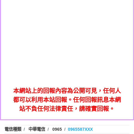
0908285050商家/個人：【應召站】
0972131993：裕隆新鑫借貸【匿名回報】
0937633597商家/個人：【無】
0972131993：裕隆新鑫借貸【匿名回報】
0979049129商家/個人：【汪仔澡堂寵物美
0982084260：汽機車貸款【匿名回報】
0976358085商家/個人：【康代書-房屋二
容工作室】
0277427050：接聽音樂.【匿名回報】
胎/土地二胎/持分貸款/房屋增貸】
0935219225商家/個人：【警察】
0910303219：拖欠工程款，大家要小心
0923325641商家/個人：【楊育彰】
01：Greetings,Iwork【Nicholas Doby回
【黃俊霖回報】
0963600462商家/個人：【花旗銀行】
0981278629：裕隆集團新鑫借貸【匿名回
報】
0921400619商家/個人：【不明】
886816675846：
報】
01：Greetings,Iwork【Nicholas Doby回
oyewzzzmwlfgqudeixig【tgvkqwlkjv回
886816675846：gh2xv1【🗒
0981278629：裕隆集團新鑫借貸【匿名回
報】
0277357216：推銷股票，疑是詐騙。【匿
Transaction.Continue >>
報】
886816675846：
報】
graph.org/BALANCE-36824-US-
0982432519：
名回報】
oyewzzzmwlfgqudeixig【tgvkqwlkjv回
886816675846：gh2xv1【🗒
nmetpkesjxxvxmxjmilr【htyhwnfhpy回
DOLLARS-04-24-2?
0982432519：
0277357216：推銷股票，疑是詐騙。【匿
Transaction.Continue >>
報】
本網站上的回報內容為公開可見，任何人
xvptnfzzxgxyhnysldom【diwzitdytt回報】
hs=82db2fc596e92a7345c946290476fb06&
0982432519：寄免費的牛樟芝??【匿名回
報】
graph.org/BALANCE-36824-US-
0982432519：
名回報】
都可以利用本站回報。任何回報訊息本網
0928859786：中租借貸廣告【匿名回報】
🗒回報】
報】
nmetpkesjxxvxmxjmilr【htyhwnfhpy回
DOLLARS-04-24-2?
0982432519：
站不負任何法律責任，請確實回報。
0963566113：
xvptnfzzxgxyhnysldom【diwzitdytt回報】
hs=82db2fc596e92a7345c946290476fb06&
0982432519：寄免費的牛樟芝??【匿名回
報】
xwuyzefpksflsdeeizxf【dkrpevvehv回報】
0963566113：宅急便物流【匿名回報】
0928859786：中租借貸廣告【匿名回報】
🗒回報】
報】
0981696253：借貸廣告【匿名回報】
0963566113：
電信種類
中華電信
0965
0965587XXX
0910303219：拖欠工程款【匿名回報】