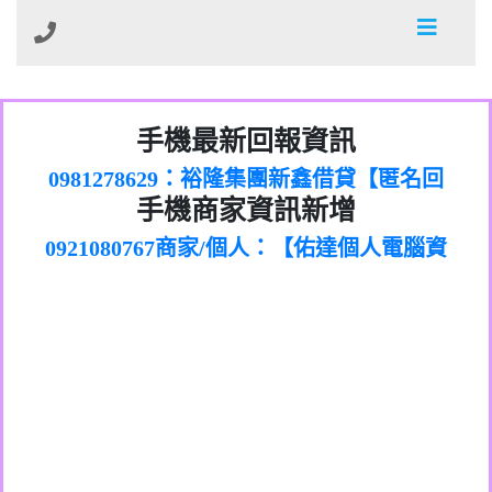
01：Greetings,Iwork【Nicholas Doby回
手機最新回報資訊
0981278629：裕隆集團新鑫借貸【匿名回
報】
886816675846：
報】
0968805568商家/個人：【心理衛生輔導中
oyewzzzmwlfgqudeixig【tgvkqwlkjv回
886816675846：gh2xv1【🗒
手機商家資訊新增
0921080767商家/個人：【佑達個人電腦資
心】
0277357216：推銷股票，疑是詐騙。【匿
Transaction.Continue >>
報】
0981406932商家/個人：【滙誠第二資產公
訊】
graph.org/BALANCE-36824-US-
0982432519：
名回報】
0906425555商家/個人：【匿名】
司】
nmetpkesjxxvxmxjmilr【htyhwnfhpy回
DOLLARS-04-24-2?
0982432519：
0973717717商家/個人：【墾丁（悍馬租
xvptnfzzxgxyhnysldom【diwzitdytt回報】
hs=82db2fc596e92a7345c946290476fb06&
0982432519：寄免費的牛樟芝??【匿名回
報】
0963419717商家/個人：【林董】
車）】
0928859786：中租借貸廣告【匿名回報】
🗒回報】
報】
0907125117商家/個人：【非凡資訊】
0963566113：
0973396397商家/個人：【吉昇防火工程】
xwuyzefpksflsdeeizxf【dkrpevvehv回報】
0963566113：宅急便物流【匿名回報】
0973396397商家/個人：【吉昇防火工程】
0981696253：借貸廣告【匿名回報】
0277151332商家/個人：【匯誠第二資產管
0910303219：拖欠工程款【匿名回報】
0982446908商家/個人：【台新銀行貸款】
理股份有限公司】
0910303219：拖欠工程款【匿名回報】