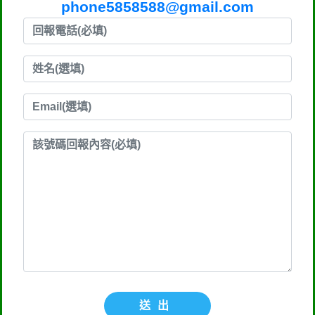
phone5858588@gmail.com
送出