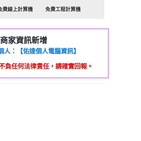
免費線上計算機
免費工程計算機
商家資訊新增
8商家/個人：【心理衛生輔導中心】
7商家/個人：【佑達個人電腦資訊】
2商家/個人：【滙誠第二資產公司】
不負任何法律責任，請確實回報。
5555商家/個人：【匿名】
7商家/個人：【墾丁（悍馬租車）】
9717商家/個人：【林董】
117商家/個人：【非凡資訊】
97商家/個人：【吉昇防火工程】
97商家/個人：【吉昇防火工程】
家/個人：【匯誠第二資產管理股份有限公
08商家/個人：【台新銀行貸款】
司】
050商家/個人：【應召站】
33597商家/個人：【無】