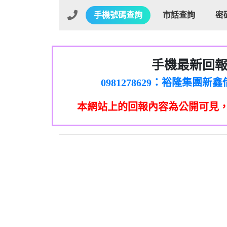
手機號碼查詢
市話查詢
密
手機最新回
01：Greetings,Iwork【Ni
0981278629：裕隆集團
886816675846：oyewzzzmwlfgqud
本網站上的回報內容為公開可見
886816675846：gh2xv1【🗒 Tran
graph.org/BALANCE-36824-US
0277357216：推銷股票，
0982432519：nmetpkesjxxvxmx
hs=82db2fc596e92a7345c946
0982432519：xvptnfzzxgxyhnys
0982432519：寄免費的牛
0928859786：中租借
0963566113：xwuyzefpksflsdee
0963566113：宅急便
0981696253：借貸
0910303219：拖欠工