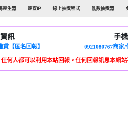
碼產生器
速查IP
線上抽獎程式
亂數抽獎器
報資訊
手機
cholas Doby回報】
096880556
新鑫借貸【匿名回報】
092108076
eixig【tgvkqwlkjv回報】
098140693
，任何人都可以利用本站回報。任何回報訊息本網站
saction.Continue >>
090642
-DOLLARS-04-24-2?
疑是詐騙。【匿名回報】
097371771
jmilr【htyhwnfhpy回報】
290476fb06& 🗒回報】
096341
ldom【diwzitdytt回報】
0907125
樟芝??【匿名回報】
09733963
貸廣告【匿名回報】
09733963
izxf【dkrpevvehv回報】
0277151332商
物流【匿名回報】
09824469
廣告【匿名回報】
0908285
程款【匿名回報】
09376