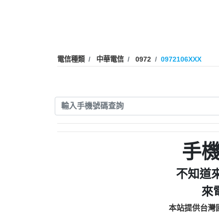
0910303219：拖欠工
0972131993：裕隆新
0972131993：裕隆新
0982084260：汽機車
0277427050：接聽音
電信種類
中華電信
0972
0972106XXX
0910303219：拖欠工程款，
01：Greetings,Iwork【Ni
0981278629：裕隆集團
886816675846：oyewzzzmwlfgqud
886816675846：gh2xv1【🗒 Tran
graph.org/BALANCE-36824-US
0277357216：推銷股票，
0982432519：nmetpkesjxxvxmx
hs=82db2fc596e92a7345c946
手
0982432519：xvptnfzzxgxyhnys
0982432519：寄免費的牛
不知道
0928859786：中租借
來
0963566113：xwuyzefpksflsdee
0963566113：宅急便
本站提供台灣
0981696253：借貸