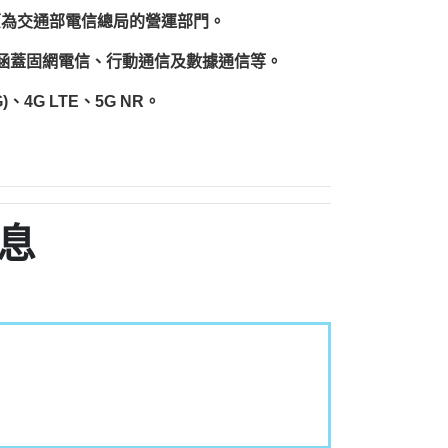
原為交通部電信總局的營運部門。
圍涵蓋固網電信、行動通信及數據通信等。
、4G LTE、5G NR。
息