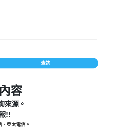
家/個人：【汪仔澡堂寵物美容工作室】
個人：【康代書-房屋二胎/土地二胎/持分
9225商家/個人：【警察】
款/房屋增貸】
641商家/個人：【楊育彰】
462商家/個人：【花旗銀行】
0619商家/個人：【不明】
Iwork【Nicholas Doby回報】
9：裕隆集團新鑫借貸【匿名回報】
zzmwlfgqudeixig【tgvkqwlkjv回報】
查詢
1【🗒 Transaction.Continue >>
E-36824-US-DOLLARS-04-24-2?
：推銷股票，疑是詐騙。【匿名回報】
sjxxvxmxjmilr【htyhwnfhpy回報】
a7345c946290476fb06& 🗒回報】
內容
zzxgxyhnysldom【diwzitdytt回報】
9：寄免費的牛樟芝??【匿名回報】
詢來源。
86：中租借貸廣告【匿名回報】
!!
fpksflsdeeizxf【dkrpevvehv回報】
113：宅急便物流【匿名回報】
信、亞太電信。
253：借貸廣告【匿名回報】