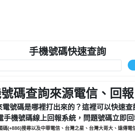
程款【匿名回報】
0979049129商
鑫借貸【匿名回報】
0976358085商家/
鑫借貸【匿名回報】
093521
貸
貸款【匿名回報】
0923325
樂.【匿名回報】
0963600
大家要小心【黃俊霖回報】
092140
手機號碼快速查詢
cholas Doby回報】
01：Greetings,
新鑫借貸【匿名回報】
098127862
eixig【tgvkqwlkjv回報】
886816675846：oyewz
saction.Continue >>
886816675846：gh2xv
-DOLLARS-04-24-2?
疑是詐騙。【匿名回報】
graph.org/BALANC
0277357216
jmilr【htyhwnfhpy回報】
290476fb06& 🗒回報】
0982432519：nmetpke
hs=82db2fc596e92
機號碼查詢來源電信、回報
ldom【diwzitdytt回報】
0982432519：xvptnf
樟芝??【匿名回報】
098243251
來電號碼是哪裡打出來的？這裡可以快速查
貸廣告【匿名回報】
09288597
電手機號碼線上回報系統，問題號碼立即回報
izxf【dkrpevvehv回報】
0963566113：xwuyze
物流【匿名回報】
0963566
國碼(+886)搜尋以及中華電信、台灣之星、台灣大哥大、遠傳電
廣告【匿名回報】
0981696