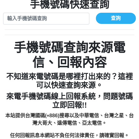
xwuyzefpksflsdeeizxf【dkrpevvehv回報】
0963566113：宅急便物流【匿名回報】
手機號碼快速查詢
0910303219：拖欠工程款【匿名回報】
0981696253：借貸廣告【匿名回報】
0972131993：裕隆新鑫借貸【匿名回報】
0910303219：拖欠工程款【匿名回報】
查詢
0972131993：裕隆新鑫借貸【匿名回報】
0910303219：拖欠工程款【匿名回報】
0982084260：汽機車貸款【匿名回報】
0972131993：裕隆新鑫借貸【匿名回報】
0277427050：接聽音樂.【匿名回報】
0972131993：裕隆新鑫借貸【匿名回報】
手機號碼查詢來源電
0910303219：拖欠工程款，大家要小心
0982084260：汽機車貸款【匿名回報】
【黃俊霖回報】
0277427050：接聽音樂.【匿名回報】
信、回報內容
0910303219：拖欠工程款，大家要小心
【黃俊霖回報】
不知道來電號碼是哪裡打出來的？這裡
可以快速查詢來源。
來電手機號碼線上回報系統，問題號碼
立即回報!!
本站提供台灣國碼(+886)搜尋以及中華電信、台灣之星、台
灣大哥大、遠傳電信、亞太電信。
任何回報訊息本網站不負任何法律責任，請確實回報。