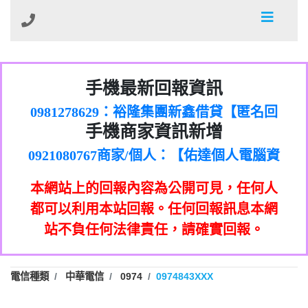
01：Greetings,Iwork【Nicholas Doby回
手機最新回報資訊
0981278629：裕隆集團新鑫借貸【匿名回
報】
886816675846：
報】
0968805568商家/個人：【心理衛生輔導中
oyewzzzmwlfgqudeixig【tgvkqwlkjv回
886816675846：gh2xv1【🗒
手機商家資訊新增
0921080767商家/個人：【佑達個人電腦資
心】
0277357216：推銷股票，疑是詐騙。【匿
Transaction.Continue >>
報】
0981406932商家/個人：【滙誠第二資產公
訊】
graph.org/BALANCE-36824-US-
0982432519：
名回報】
0906425555商家/個人：【匿名】
司】
nmetpkesjxxvxmxjmilr【htyhwnfhpy回
DOLLARS-04-24-2?
0982432519：
本網站上的回報內容為公開可見，任何人
0973717717商家/個人：【墾丁（悍馬租
xvptnfzzxgxyhnysldom【diwzitdytt回報】
hs=82db2fc596e92a7345c946290476fb06&
0982432519：寄免費的牛樟芝??【匿名回
報】
0963419717商家/個人：【林董】
車）】
都可以利用本站回報。任何回報訊息本網
0928859786：中租借貸廣告【匿名回報】
🗒回報】
報】
0907125117商家/個人：【非凡資訊】
站不負任何法律責任，請確實回報。
0963566113：
0973396397商家/個人：【吉昇防火工程】
xwuyzefpksflsdeeizxf【dkrpevvehv回報】
0963566113：宅急便物流【匿名回報】
0973396397商家/個人：【吉昇防火工程】
0981696253：借貸廣告【匿名回報】
0277151332商家/個人：【匯誠第二資產管
電信種類
中華電信
0974
0974843XXX
0910303219：拖欠工程款【匿名回報】
0982446908商家/個人：【台新銀行貸款】
理股份有限公司】
0910303219：拖欠工程款【匿名回報】