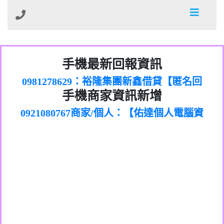
01：Greetings,Iwork【Nicholas Doby回
手機最新回報資訊
0981278629：裕隆集團新鑫借貸【匿名回
報】
886816675846：
報】
0968805568商家/個人：【心理衛生輔導中
oyewzzzmwlfgqudeixig【tgvkqwlkjv回
886816675846：gh2xv1【🗒
手機商家資訊新增
0921080767商家/個人：【佑達個人電腦資
心】
0277357216：推銷股票，疑是詐騙。【匿
Transaction.Continue >>
報】
0981406932商家/個人：【滙誠第二資產公
訊】
graph.org/BALANCE-36824-US-
0982432519：
名回報】
0906425555商家/個人：【匿名】
司】
nmetpkesjxxvxmxjmilr【htyhwnfhpy回
DOLLARS-04-24-2?
0982432519：
0973717717商家/個人：【墾丁（悍馬租
xvptnfzzxgxyhnysldom【diwzitdytt回報】
hs=82db2fc596e92a7345c946290476fb06&
0982432519：寄免費的牛樟芝??【匿名回
報】
0963419717商家/個人：【林董】
車）】
0928859786：中租借貸廣告【匿名回報】
🗒回報】
報】
0907125117商家/個人：【非凡資訊】
0963566113：
0973396397商家/個人：【吉昇防火工程】
xwuyzefpksflsdeeizxf【dkrpevvehv回報】
0963566113：宅急便物流【匿名回報】
0973396397商家/個人：【吉昇防火工程】
0981696253：借貸廣告【匿名回報】
0277151332商家/個人：【匯誠第二資產管
0910303219：拖欠工程款【匿名回報】
0982446908商家/個人：【台新銀行貸款】
理股份有限公司】
0910303219：拖欠工程款【匿名回報】