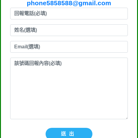
phone5858588@gmail.com
送出