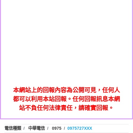
0908285050商家/個人：【應召站】
0972131993：裕隆新鑫借貸【匿名回報】
0937633597商家/個人：【無】
0972131993：裕隆新鑫借貸【匿名回報】
0979049129商家/個人：【汪仔澡堂寵物美
0982084260：汽機車貸款【匿名回報】
0976358085商家/個人：【康代書-房屋二
容工作室】
0277427050：接聽音樂.【匿名回報】
胎/土地二胎/持分貸款/房屋增貸】
0935219225商家/個人：【警察】
0910303219：拖欠工程款，大家要小心
0923325641商家/個人：【楊育彰】
01：Greetings,Iwork【Nicholas Doby回
【黃俊霖回報】
0963600462商家/個人：【花旗銀行】
0981278629：裕隆集團新鑫借貸【匿名回
報】
0921400619商家/個人：【不明】
886816675846：
報】
01：Greetings,Iwork【Nicholas Doby回
oyewzzzmwlfgqudeixig【tgvkqwlkjv回
886816675846：gh2xv1【🗒
0981278629：裕隆集團新鑫借貸【匿名回
報】
0277357216：推銷股票，疑是詐騙。【匿
Transaction.Continue >>
報】
886816675846：
報】
graph.org/BALANCE-36824-US-
0982432519：
名回報】
oyewzzzmwlfgqudeixig【tgvkqwlkjv回
886816675846：gh2xv1【🗒
nmetpkesjxxvxmxjmilr【htyhwnfhpy回
DOLLARS-04-24-2?
0982432519：
0277357216：推銷股票，疑是詐騙。【匿
Transaction.Continue >>
報】
本網站上的回報內容為公開可見，任何人
xvptnfzzxgxyhnysldom【diwzitdytt回報】
hs=82db2fc596e92a7345c946290476fb06&
0982432519：寄免費的牛樟芝??【匿名回
報】
graph.org/BALANCE-36824-US-
0982432519：
名回報】
都可以利用本站回報。任何回報訊息本網
0928859786：中租借貸廣告【匿名回報】
🗒回報】
報】
nmetpkesjxxvxmxjmilr【htyhwnfhpy回
DOLLARS-04-24-2?
0982432519：
站不負任何法律責任，請確實回報。
0963566113：
xvptnfzzxgxyhnysldom【diwzitdytt回報】
hs=82db2fc596e92a7345c946290476fb06&
0982432519：寄免費的牛樟芝??【匿名回
報】
xwuyzefpksflsdeeizxf【dkrpevvehv回報】
0963566113：宅急便物流【匿名回報】
0928859786：中租借貸廣告【匿名回報】
🗒回報】
報】
0981696253：借貸廣告【匿名回報】
0963566113：
電信種類
中華電信
0975
0975727XXX
0910303219：拖欠工程款【匿名回報】