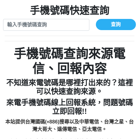
xwuyzefpksflsdeeizxf【dkrpevvehv回報】
0963566113：宅急便物流【匿名回報】
0910303219：拖欠工程款【匿名回報】
手機號碼快速查詢
0981696253：借貸廣告【匿名回報】
0972131993：裕隆新鑫借貸【匿名回報】
0910303219：拖欠工程款【匿名回報】
0972131993：裕隆新鑫借貸【匿名回報】
0910303219：拖欠工程款【匿名回報】
查詢
0982084260：汽機車貸款【匿名回報】
0972131993：裕隆新鑫借貸【匿名回報】
0277427050：接聽音樂.【匿名回報】
0972131993：裕隆新鑫借貸【匿名回報】
0910303219：拖欠工程款，大家要小心
0982084260：汽機車貸款【匿名回報】
手機號碼查詢來源電
【黃俊霖回報】
0277427050：接聽音樂.【匿名回報】
0910303219：拖欠工程款，大家要小心
信、回報內容
【黃俊霖回報】
不知道來電號碼是哪裡打出來的？這裡
可以快速查詢來源。
來電手機號碼線上回報系統，問題號碼
立即回報!!
本站提供台灣國碼(+886)搜尋以及中華電信、台灣之星、台
灣大哥大、遠傳電信、亞太電信。