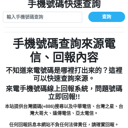
0963566113：
手機號碼快速查詢
0910303219：拖欠工程款【匿名回報】
xwuyzefpksflsdeeizxf【dkrpevvehv回報】
0963566113：宅急便物流【匿名回報】
0910303219：拖欠工程款【匿名回報】
0981696253：借貸廣告【匿名回報】
查詢
0972131993：裕隆新鑫借貸【匿名回報】
0910303219：拖欠工程款【匿名回報】
0972131993：裕隆新鑫借貸【匿名回報】
0910303219：拖欠工程款【匿名回報】
0982084260：汽機車貸款【匿名回報】
0972131993：裕隆新鑫借貸【匿名回報】
手機號碼查詢來源電
0277427050：接聽音樂.【匿名回報】
0972131993：裕隆新鑫借貸【匿名回報】
0910303219：拖欠工程款，大家要小心
0982084260：汽機車貸款【匿名回報】
信、回報內容
【黃俊霖回報】
0277427050：接聽音樂.【匿名回報】
0910303219：拖欠工程款，大家要小心
不知道來電號碼是哪裡打出來的？這裡
【黃俊霖回報】
可以快速查詢來源。
來電手機號碼線上回報系統，問題號碼
立即回報!!
本站提供台灣國碼(+886)搜尋以及中華電信、台灣之星、台
灣大哥大、遠傳電信、亞太電信。
任何回報訊息本網站不負任何法律責任，請確實回報。