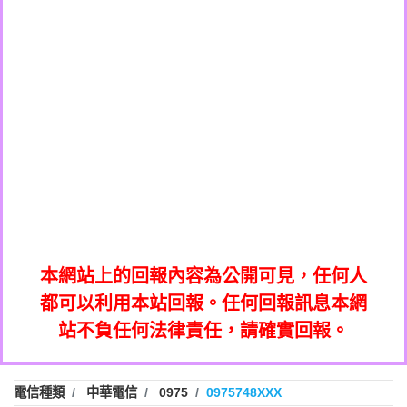
0908285050商家/個人：【應召站】
0972131993：裕隆新鑫借貸【匿名回報】
0937633597商家/個人：【無】
0972131993：裕隆新鑫借貸【匿名回報】
0979049129商家/個人：【汪仔澡堂寵物美
0982084260：汽機車貸款【匿名回報】
0976358085商家/個人：【康代書-房屋二
容工作室】
0277427050：接聽音樂.【匿名回報】
胎/土地二胎/持分貸款/房屋增貸】
0935219225商家/個人：【警察】
0910303219：拖欠工程款，大家要小心
0923325641商家/個人：【楊育彰】
01：Greetings,Iwork【Nicholas Doby回
【黃俊霖回報】
0963600462商家/個人：【花旗銀行】
0981278629：裕隆集團新鑫借貸【匿名回
報】
0921400619商家/個人：【不明】
886816675846：
報】
01：Greetings,Iwork【Nicholas Doby回
oyewzzzmwlfgqudeixig【tgvkqwlkjv回
886816675846：gh2xv1【🗒
0981278629：裕隆集團新鑫借貸【匿名回
報】
0277357216：推銷股票，疑是詐騙。【匿
Transaction.Continue >>
報】
886816675846：
報】
graph.org/BALANCE-36824-US-
0982432519：
名回報】
oyewzzzmwlfgqudeixig【tgvkqwlkjv回
886816675846：gh2xv1【🗒
nmetpkesjxxvxmxjmilr【htyhwnfhpy回
DOLLARS-04-24-2?
0982432519：
0277357216：推銷股票，疑是詐騙。【匿
Transaction.Continue >>
報】
本網站上的回報內容為公開可見，任何人
xvptnfzzxgxyhnysldom【diwzitdytt回報】
hs=82db2fc596e92a7345c946290476fb06&
0982432519：寄免費的牛樟芝??【匿名回
報】
graph.org/BALANCE-36824-US-
0982432519：
名回報】
都可以利用本站回報。任何回報訊息本網
0928859786：中租借貸廣告【匿名回報】
🗒回報】
報】
nmetpkesjxxvxmxjmilr【htyhwnfhpy回
DOLLARS-04-24-2?
0982432519：
站不負任何法律責任，請確實回報。
0963566113：
xvptnfzzxgxyhnysldom【diwzitdytt回報】
hs=82db2fc596e92a7345c946290476fb06&
0982432519：寄免費的牛樟芝??【匿名回
報】
xwuyzefpksflsdeeizxf【dkrpevvehv回報】
0963566113：宅急便物流【匿名回報】
0928859786：中租借貸廣告【匿名回報】
🗒回報】
報】
0981696253：借貸廣告【匿名回報】
0963566113：
電信種類
中華電信
0975
0975748XXX
0910303219：拖欠工程款【匿名回報】