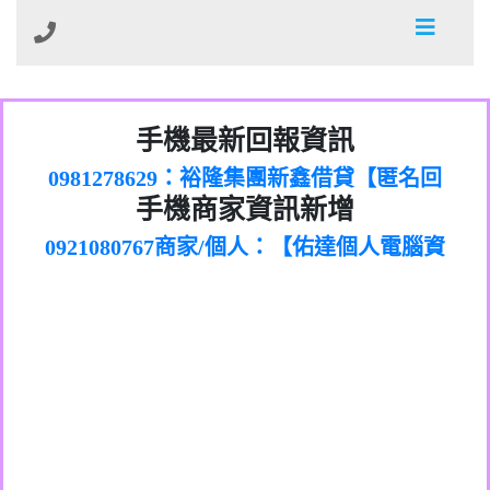
01：Greetings,Iwork【Nicholas Doby回
手機最新回報資訊
0981278629：裕隆集團新鑫借貸【匿名回
報】
886816675846：
報】
0968805568商家/個人：【心理衛生輔導中
oyewzzzmwlfgqudeixig【tgvkqwlkjv回
886816675846：gh2xv1【🗒
手機商家資訊新增
0921080767商家/個人：【佑達個人電腦資
心】
0277357216：推銷股票，疑是詐騙。【匿
Transaction.Continue >>
報】
0981406932商家/個人：【滙誠第二資產公
訊】
graph.org/BALANCE-36824-US-
0982432519：
名回報】
0906425555商家/個人：【匿名】
司】
nmetpkesjxxvxmxjmilr【htyhwnfhpy回
DOLLARS-04-24-2?
0982432519：
0973717717商家/個人：【墾丁（悍馬租
xvptnfzzxgxyhnysldom【diwzitdytt回報】
hs=82db2fc596e92a7345c946290476fb06&
0982432519：寄免費的牛樟芝??【匿名回
報】
0963419717商家/個人：【林董】
車）】
0928859786：中租借貸廣告【匿名回報】
🗒回報】
報】
0907125117商家/個人：【非凡資訊】
0963566113：
0973396397商家/個人：【吉昇防火工程】
xwuyzefpksflsdeeizxf【dkrpevvehv回報】
0963566113：宅急便物流【匿名回報】
0973396397商家/個人：【吉昇防火工程】
0981696253：借貸廣告【匿名回報】
0277151332商家/個人：【匯誠第二資產管
0910303219：拖欠工程款【匿名回報】
0982446908商家/個人：【台新銀行貸款】
理股份有限公司】
0910303219：拖欠工程款【匿名回報】