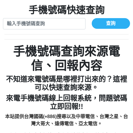
xwuyzefpksflsdeeizxf【dkrpevvehv回報】
0963566113：宅急便物流【匿名回報】
0910303219：拖欠工程款【匿名回報】
手機號碼快速查詢
0981696253：借貸廣告【匿名回報】
0972131993：裕隆新鑫借貸【匿名回報】
0910303219：拖欠工程款【匿名回報】
0972131993：裕隆新鑫借貸【匿名回報】
0910303219：拖欠工程款【匿名回報】
查詢
0982084260：汽機車貸款【匿名回報】
0972131993：裕隆新鑫借貸【匿名回報】
0277427050：接聽音樂.【匿名回報】
0972131993：裕隆新鑫借貸【匿名回報】
0910303219：拖欠工程款，大家要小心
0982084260：汽機車貸款【匿名回報】
手機號碼查詢來源電
【黃俊霖回報】
0277427050：接聽音樂.【匿名回報】
0910303219：拖欠工程款，大家要小心
信、回報內容
【黃俊霖回報】
不知道來電號碼是哪裡打出來的？這裡
可以快速查詢來源。
來電手機號碼線上回報系統，問題號碼
立即回報!!
本站提供台灣國碼(+886)搜尋以及中華電信、台灣之星、台
灣大哥大、遠傳電信、亞太電信。