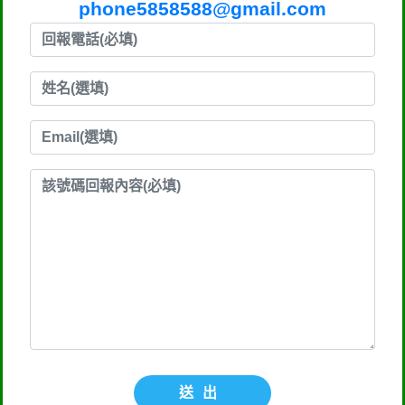
phone5858588@gmail.com
送出