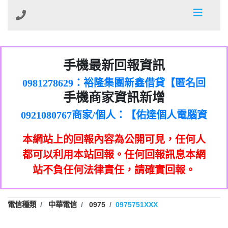
01：Greetings,Iwork【Nicholas Doby回
手機最新回報資訊
0981278629：裕隆集團新鑫借貸【匿名回
報】
886816675846：
報】
0968805568商家/個人：【心理衛生輔導中
oyewzzzmwlfgqudeixig【tgvkqwlkjv回
886816675846：gh2xv1【🗒
手機商家資訊新增
0921080767商家/個人：【佑達個人電腦資
心】
0277357216：推銷股票，疑是詐騙。【匿
Transaction.Continue >>
報】
0981406932商家/個人：【滙誠第二資產公
訊】
graph.org/BALANCE-36824-US-
0982432519：
名回報】
0906425555商家/個人：【匿名】
司】
nmetpkesjxxvxmxjmilr【htyhwnfhpy回
DOLLARS-04-24-2?
0982432519：
本網站上的回報內容為公開可見，任何人
0973717717商家/個人：【墾丁（悍馬租
xvptnfzzxgxyhnysldom【diwzitdytt回報】
hs=82db2fc596e92a7345c946290476fb06&
0982432519：寄免費的牛樟芝??【匿名回
報】
0963419717商家/個人：【林董】
車）】
都可以利用本站回報。任何回報訊息本網
0928859786：中租借貸廣告【匿名回報】
🗒回報】
報】
0907125117商家/個人：【非凡資訊】
站不負任何法律責任，請確實回報。
0963566113：
0973396397商家/個人：【吉昇防火工程】
xwuyzefpksflsdeeizxf【dkrpevvehv回報】
0963566113：宅急便物流【匿名回報】
0973396397商家/個人：【吉昇防火工程】
0981696253：借貸廣告【匿名回報】
0277151332商家/個人：【匯誠第二資產管
電信種類
中華電信
0975
0975751XXX
0910303219：拖欠工程款【匿名回報】
0982446908商家/個人：【台新銀行貸款】
理股份有限公司】
0910303219：拖欠工程款【匿名回報】