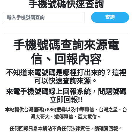
xwuyzefpksflsdeeizxf【dkrpevvehv回報】
0963566113：宅急便物流【匿名回報】
手機號碼快速查詢
0910303219：拖欠工程款【匿名回報】
0981696253：借貸廣告【匿名回報】
0972131993：裕隆新鑫借貸【匿名回報】
0910303219：拖欠工程款【匿名回報】
查詢
0972131993：裕隆新鑫借貸【匿名回報】
0910303219：拖欠工程款【匿名回報】
0982084260：汽機車貸款【匿名回報】
0972131993：裕隆新鑫借貸【匿名回報】
0277427050：接聽音樂.【匿名回報】
0972131993：裕隆新鑫借貸【匿名回報】
手機號碼查詢來源電
0910303219：拖欠工程款，大家要小心
0982084260：汽機車貸款【匿名回報】
【黃俊霖回報】
0277427050：接聽音樂.【匿名回報】
信、回報內容
0910303219：拖欠工程款，大家要小心
【黃俊霖回報】
不知道來電號碼是哪裡打出來的？這裡
可以快速查詢來源。
來電手機號碼線上回報系統，問題號碼
立即回報!!
本站提供台灣國碼(+886)搜尋以及中華電信、台灣之星、台
灣大哥大、遠傳電信、亞太電信。
任何回報訊息本網站不負任何法律責任，請確實回報。