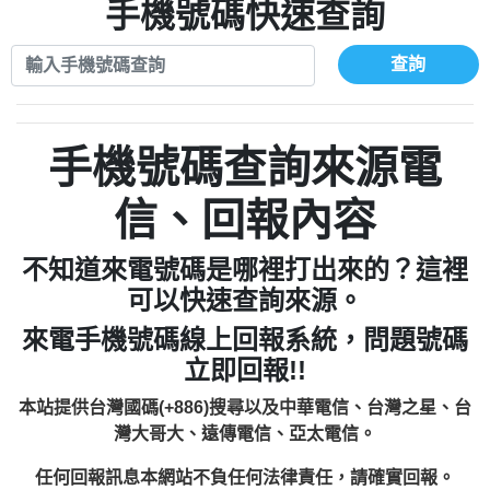
xwuyzefpksflsdeeizxf【dkrpevvehv回報】
0963566113：宅急便物流【匿名回報】
手機號碼快速查詢
0910303219：拖欠工程款【匿名回報】
0981696253：借貸廣告【匿名回報】
0972131993：裕隆新鑫借貸【匿名回報】
0910303219：拖欠工程款【匿名回報】
查詢
0972131993：裕隆新鑫借貸【匿名回報】
0910303219：拖欠工程款【匿名回報】
0982084260：汽機車貸款【匿名回報】
0972131993：裕隆新鑫借貸【匿名回報】
0277427050：接聽音樂.【匿名回報】
0972131993：裕隆新鑫借貸【匿名回報】
手機號碼查詢來源電
0910303219：拖欠工程款，大家要小心
0982084260：汽機車貸款【匿名回報】
【黃俊霖回報】
0277427050：接聽音樂.【匿名回報】
信、回報內容
0910303219：拖欠工程款，大家要小心
【黃俊霖回報】
不知道來電號碼是哪裡打出來的？這裡
可以快速查詢來源。
來電手機號碼線上回報系統，問題號碼
立即回報!!
本站提供台灣國碼(+886)搜尋以及中華電信、台灣之星、台
灣大哥大、遠傳電信、亞太電信。
任何回報訊息本網站不負任何法律責任，請確實回報。