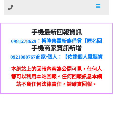
01：Greetings,Iwork【Nicholas Doby回
手機最新回報資訊
0981278629：裕隆集團新鑫借貸【匿名回
報】
886816675846：
報】
0968805568商家/個人：【心理衛生輔導中
oyewzzzmwlfgqudeixig【tgvkqwlkjv回
886816675846：gh2xv1【🗒
手機商家資訊新增
0921080767商家/個人：【佑達個人電腦資
心】
0277357216：推銷股票，疑是詐騙。【匿
Transaction.Continue >>
報】
0981406932商家/個人：【滙誠第二資產公
訊】
graph.org/BALANCE-36824-US-
0982432519：
名回報】
0906425555商家/個人：【匿名】
司】
nmetpkesjxxvxmxjmilr【htyhwnfhpy回
DOLLARS-04-24-2?
0982432519：
本網站上的回報內容為公開可見，任何人
0973717717商家/個人：【墾丁（悍馬租
xvptnfzzxgxyhnysldom【diwzitdytt回報】
hs=82db2fc596e92a7345c946290476fb06&
0982432519：寄免費的牛樟芝??【匿名回
報】
0963419717商家/個人：【林董】
車）】
都可以利用本站回報。任何回報訊息本網
0928859786：中租借貸廣告【匿名回報】
🗒回報】
報】
0907125117商家/個人：【非凡資訊】
站不負任何法律責任，請確實回報。
0963566113：
0973396397商家/個人：【吉昇防火工程】
xwuyzefpksflsdeeizxf【dkrpevvehv回報】
0963566113：宅急便物流【匿名回報】
0973396397商家/個人：【吉昇防火工程】
0981696253：借貸廣告【匿名回報】
0277151332商家/個人：【匯誠第二資產管
0910303219：拖欠工程款【匿名回報】
0982446908商家/個人：【台新銀行貸款】
理股份有限公司】
0910303219：拖欠工程款【匿名回報】