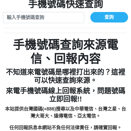
xwuyzefpksflsdeeizxf【dkrpevvehv回報】
0963566113：宅急便物流【匿名回報】
手機號碼快速查詢
0910303219：拖欠工程款【匿名回報】
0981696253：借貸廣告【匿名回報】
0972131993：裕隆新鑫借貸【匿名回報】
0910303219：拖欠工程款【匿名回報】
查詢
0972131993：裕隆新鑫借貸【匿名回報】
0910303219：拖欠工程款【匿名回報】
0982084260：汽機車貸款【匿名回報】
0972131993：裕隆新鑫借貸【匿名回報】
0277427050：接聽音樂.【匿名回報】
0972131993：裕隆新鑫借貸【匿名回報】
手機號碼查詢來源電
0910303219：拖欠工程款，大家要小心
0982084260：汽機車貸款【匿名回報】
【黃俊霖回報】
0277427050：接聽音樂.【匿名回報】
信、回報內容
0910303219：拖欠工程款，大家要小心
【黃俊霖回報】
不知道來電號碼是哪裡打出來的？這裡
可以快速查詢來源。
來電手機號碼線上回報系統，問題號碼
立即回報!!
本站提供台灣國碼(+886)搜尋以及中華電信、台灣之星、台
灣大哥大、遠傳電信、亞太電信。
任何回報訊息本網站不負任何法律責任，請確實回報。