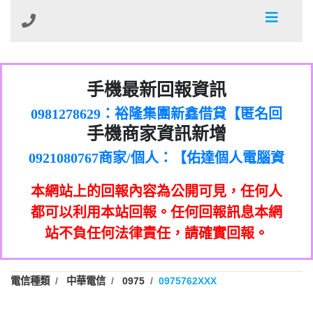
01：Greetings,Iwork【Nicholas Doby回
手機最新回報資訊
0981278629：裕隆集團新鑫借貸【匿名回
報】
886816675846：
報】
0968805568商家/個人：【心理衛生輔導中
oyewzzzmwlfgqudeixig【tgvkqwlkjv回
886816675846：gh2xv1【🗒
手機商家資訊新增
0921080767商家/個人：【佑達個人電腦資
心】
0277357216：推銷股票，疑是詐騙。【匿
Transaction.Continue >>
報】
0981406932商家/個人：【滙誠第二資產公
訊】
graph.org/BALANCE-36824-US-
0982432519：
名回報】
0906425555商家/個人：【匿名】
司】
nmetpkesjxxvxmxjmilr【htyhwnfhpy回
DOLLARS-04-24-2?
0982432519：
本網站上的回報內容為公開可見，任何人
0973717717商家/個人：【墾丁（悍馬租
xvptnfzzxgxyhnysldom【diwzitdytt回報】
hs=82db2fc596e92a7345c946290476fb06&
0982432519：寄免費的牛樟芝??【匿名回
報】
0963419717商家/個人：【林董】
車）】
都可以利用本站回報。任何回報訊息本網
0928859786：中租借貸廣告【匿名回報】
🗒回報】
報】
0907125117商家/個人：【非凡資訊】
站不負任何法律責任，請確實回報。
0963566113：
0973396397商家/個人：【吉昇防火工程】
xwuyzefpksflsdeeizxf【dkrpevvehv回報】
0963566113：宅急便物流【匿名回報】
0973396397商家/個人：【吉昇防火工程】
0981696253：借貸廣告【匿名回報】
0277151332商家/個人：【匯誠第二資產管
電信種類
中華電信
0975
0975762XXX
0910303219：拖欠工程款【匿名回報】
0982446908商家/個人：【台新銀行貸款】
理股份有限公司】
0910303219：拖欠工程款【匿名回報】