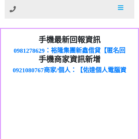
01：Greetings,Iwork【Nicholas Doby回
手機最新回報資訊
0981278629：裕隆集團新鑫借貸【匿名回
報】
886816675846：
報】
0968805568商家/個人：【心理衛生輔導中
oyewzzzmwlfgqudeixig【tgvkqwlkjv回
886816675846：gh2xv1【🗒
手機商家資訊新增
0921080767商家/個人：【佑達個人電腦資
心】
0277357216：推銷股票，疑是詐騙。【匿
Transaction.Continue >>
報】
0981406932商家/個人：【滙誠第二資產公
訊】
graph.org/BALANCE-36824-US-
0982432519：
名回報】
0906425555商家/個人：【匿名】
司】
nmetpkesjxxvxmxjmilr【htyhwnfhpy回
DOLLARS-04-24-2?
0982432519：
0973717717商家/個人：【墾丁（悍馬租
xvptnfzzxgxyhnysldom【diwzitdytt回報】
hs=82db2fc596e92a7345c946290476fb06&
0982432519：寄免費的牛樟芝??【匿名回
報】
0963419717商家/個人：【林董】
車）】
0928859786：中租借貸廣告【匿名回報】
🗒回報】
報】
0907125117商家/個人：【非凡資訊】
0963566113：
0973396397商家/個人：【吉昇防火工程】
xwuyzefpksflsdeeizxf【dkrpevvehv回報】
0963566113：宅急便物流【匿名回報】
0973396397商家/個人：【吉昇防火工程】
0981696253：借貸廣告【匿名回報】
0277151332商家/個人：【匯誠第二資產管
0910303219：拖欠工程款【匿名回報】
0982446908商家/個人：【台新銀行貸款】
理股份有限公司】
0910303219：拖欠工程款【匿名回報】