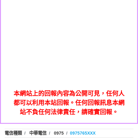
0908285050商家/個人：【應召站】
0972131993：裕隆新鑫借貸【匿名回報】
0937633597商家/個人：【無】
0972131993：裕隆新鑫借貸【匿名回報】
0979049129商家/個人：【汪仔澡堂寵物美
0982084260：汽機車貸款【匿名回報】
0976358085商家/個人：【康代書-房屋二
容工作室】
0277427050：接聽音樂.【匿名回報】
胎/土地二胎/持分貸款/房屋增貸】
0935219225商家/個人：【警察】
0910303219：拖欠工程款，大家要小心
0923325641商家/個人：【楊育彰】
01：Greetings,Iwork【Nicholas Doby回
【黃俊霖回報】
0963600462商家/個人：【花旗銀行】
0981278629：裕隆集團新鑫借貸【匿名回
報】
0921400619商家/個人：【不明】
886816675846：
報】
01：Greetings,Iwork【Nicholas Doby回
oyewzzzmwlfgqudeixig【tgvkqwlkjv回
886816675846：gh2xv1【🗒
0981278629：裕隆集團新鑫借貸【匿名回
報】
0277357216：推銷股票，疑是詐騙。【匿
Transaction.Continue >>
報】
886816675846：
報】
graph.org/BALANCE-36824-US-
0982432519：
名回報】
oyewzzzmwlfgqudeixig【tgvkqwlkjv回
886816675846：gh2xv1【🗒
nmetpkesjxxvxmxjmilr【htyhwnfhpy回
DOLLARS-04-24-2?
0982432519：
0277357216：推銷股票，疑是詐騙。【匿
Transaction.Continue >>
報】
本網站上的回報內容為公開可見，任何人
xvptnfzzxgxyhnysldom【diwzitdytt回報】
hs=82db2fc596e92a7345c946290476fb06&
0982432519：寄免費的牛樟芝??【匿名回
報】
graph.org/BALANCE-36824-US-
0982432519：
名回報】
都可以利用本站回報。任何回報訊息本網
0928859786：中租借貸廣告【匿名回報】
🗒回報】
報】
nmetpkesjxxvxmxjmilr【htyhwnfhpy回
DOLLARS-04-24-2?
0982432519：
站不負任何法律責任，請確實回報。
0963566113：
xvptnfzzxgxyhnysldom【diwzitdytt回報】
hs=82db2fc596e92a7345c946290476fb06&
0982432519：寄免費的牛樟芝??【匿名回
報】
xwuyzefpksflsdeeizxf【dkrpevvehv回報】
0963566113：宅急便物流【匿名回報】
0928859786：中租借貸廣告【匿名回報】
🗒回報】
報】
0981696253：借貸廣告【匿名回報】
0963566113：
電信種類
中華電信
0975
0975765XXX
0910303219：拖欠工程款【匿名回報】