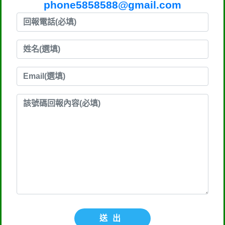
phone5858588@gmail.com
送出