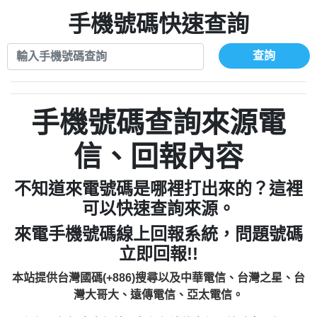
xwuyzefpksflsdeeizxf【dkrpevvehv回報】
0963566113：宅急便物流【匿名回報】
0910303219：拖欠工程款【匿名回報】
手機號碼快速查詢
0981696253：借貸廣告【匿名回報】
0972131993：裕隆新鑫借貸【匿名回報】
0910303219：拖欠工程款【匿名回報】
0972131993：裕隆新鑫借貸【匿名回報】
0910303219：拖欠工程款【匿名回報】
查詢
0982084260：汽機車貸款【匿名回報】
0972131993：裕隆新鑫借貸【匿名回報】
0277427050：接聽音樂.【匿名回報】
0972131993：裕隆新鑫借貸【匿名回報】
0910303219：拖欠工程款，大家要小心
0982084260：汽機車貸款【匿名回報】
手機號碼查詢來源電
【黃俊霖回報】
0277427050：接聽音樂.【匿名回報】
0910303219：拖欠工程款，大家要小心
信、回報內容
【黃俊霖回報】
不知道來電號碼是哪裡打出來的？這裡
可以快速查詢來源。
來電手機號碼線上回報系統，問題號碼
立即回報!!
本站提供台灣國碼(+886)搜尋以及中華電信、台灣之星、台
灣大哥大、遠傳電信、亞太電信。