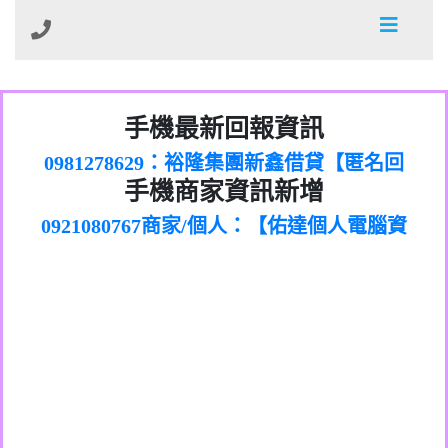
01：Greetings,Iwork【Nicholas Doby回
手機最新回報資訊
0981278629：裕隆集團新鑫借貸【匿名回
報】
886816675846：
報】
0968805568商家/個人：【心理衛生輔導中
oyewzzzmwlfgqudeixig【tgvkqwlkjv回
886816675846：gh2xv1【🗒
手機商家資訊新增
0921080767商家/個人：【佑達個人電腦資
心】
0277357216：推銷股票，疑是詐騙。【匿
Transaction.Continue >>
報】
0981406932商家/個人：【滙誠第二資產公
訊】
graph.org/BALANCE-36824-US-
0982432519：
名回報】
0906425555商家/個人：【匿名】
司】
nmetpkesjxxvxmxjmilr【htyhwnfhpy回
DOLLARS-04-24-2?
0982432519：
0973717717商家/個人：【墾丁（悍馬租
xvptnfzzxgxyhnysldom【diwzitdytt回報】
hs=82db2fc596e92a7345c946290476fb06&
0982432519：寄免費的牛樟芝??【匿名回
報】
0963419717商家/個人：【林董】
車）】
0928859786：中租借貸廣告【匿名回報】
🗒回報】
報】
0907125117商家/個人：【非凡資訊】
0963566113：
0973396397商家/個人：【吉昇防火工程】
xwuyzefpksflsdeeizxf【dkrpevvehv回報】
0963566113：宅急便物流【匿名回報】
0973396397商家/個人：【吉昇防火工程】
0981696253：借貸廣告【匿名回報】
0277151332商家/個人：【匯誠第二資產管
0910303219：拖欠工程款【匿名回報】
0982446908商家/個人：【台新銀行貸款】
理股份有限公司】
0910303219：拖欠工程款【匿名回報】