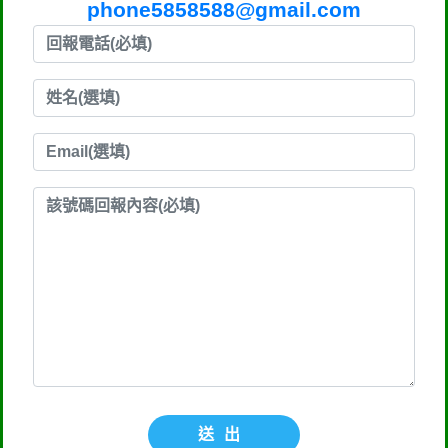
phone5858588@gmail.com
送出