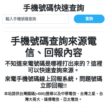
xwuyzefpksflsdeeizxf【dkrpevvehv回報】
0963566113：宅急便物流【匿名回報】
0910303219：拖欠工程款【匿名回報】
手機號碼快速查詢
0981696253：借貸廣告【匿名回報】
0972131993：裕隆新鑫借貸【匿名回報】
0910303219：拖欠工程款【匿名回報】
0972131993：裕隆新鑫借貸【匿名回報】
0910303219：拖欠工程款【匿名回報】
查詢
0982084260：汽機車貸款【匿名回報】
0972131993：裕隆新鑫借貸【匿名回報】
0277427050：接聽音樂.【匿名回報】
0972131993：裕隆新鑫借貸【匿名回報】
0910303219：拖欠工程款，大家要小心
0982084260：汽機車貸款【匿名回報】
手機號碼查詢來源電
【黃俊霖回報】
0277427050：接聽音樂.【匿名回報】
0910303219：拖欠工程款，大家要小心
信、回報內容
【黃俊霖回報】
不知道來電號碼是哪裡打出來的？這裡
可以快速查詢來源。
來電手機號碼線上回報系統，問題號碼
立即回報!!
本站提供台灣國碼(+886)搜尋以及中華電信、台灣之星、台
灣大哥大、遠傳電信、亞太電信。