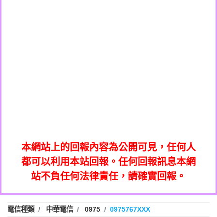
0908285050商家/個人：【應召站】
0972131993：裕隆新鑫借貸【匿名回報】
0937633597商家/個人：【無】
0972131993：裕隆新鑫借貸【匿名回報】
0979049129商家/個人：【汪仔澡堂寵物美
0982084260：汽機車貸款【匿名回報】
0976358085商家/個人：【康代書-房屋二
容工作室】
0277427050：接聽音樂.【匿名回報】
胎/土地二胎/持分貸款/房屋增貸】
0935219225商家/個人：【警察】
0910303219：拖欠工程款，大家要小心
0923325641商家/個人：【楊育彰】
01：Greetings,Iwork【Nicholas Doby回
【黃俊霖回報】
0963600462商家/個人：【花旗銀行】
0981278629：裕隆集團新鑫借貸【匿名回
報】
0921400619商家/個人：【不明】
886816675846：
報】
01：Greetings,Iwork【Nicholas Doby回
oyewzzzmwlfgqudeixig【tgvkqwlkjv回
886816675846：gh2xv1【🗒
0981278629：裕隆集團新鑫借貸【匿名回
報】
0277357216：推銷股票，疑是詐騙。【匿
Transaction.Continue >>
報】
886816675846：
報】
graph.org/BALANCE-36824-US-
0982432519：
名回報】
oyewzzzmwlfgqudeixig【tgvkqwlkjv回
886816675846：gh2xv1【🗒
nmetpkesjxxvxmxjmilr【htyhwnfhpy回
DOLLARS-04-24-2?
0982432519：
0277357216：推銷股票，疑是詐騙。【匿
Transaction.Continue >>
報】
本網站上的回報內容為公開可見，任何人
xvptnfzzxgxyhnysldom【diwzitdytt回報】
hs=82db2fc596e92a7345c946290476fb06&
0982432519：寄免費的牛樟芝??【匿名回
報】
graph.org/BALANCE-36824-US-
0982432519：
名回報】
都可以利用本站回報。任何回報訊息本網
0928859786：中租借貸廣告【匿名回報】
🗒回報】
報】
nmetpkesjxxvxmxjmilr【htyhwnfhpy回
DOLLARS-04-24-2?
0982432519：
站不負任何法律責任，請確實回報。
0963566113：
xvptnfzzxgxyhnysldom【diwzitdytt回報】
hs=82db2fc596e92a7345c946290476fb06&
0982432519：寄免費的牛樟芝??【匿名回
報】
xwuyzefpksflsdeeizxf【dkrpevvehv回報】
0963566113：宅急便物流【匿名回報】
0928859786：中租借貸廣告【匿名回報】
🗒回報】
報】
0981696253：借貸廣告【匿名回報】
0963566113：
電信種類
中華電信
0975
0975767XXX
0910303219：拖欠工程款【匿名回報】