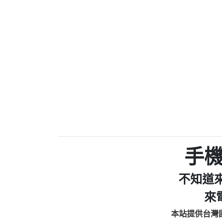
0910303219：拖欠工
0972131993：裕隆新
0972131993：裕隆新
0982084260：汽機車
0277427050：接聽音
0910303219：拖欠工程款，
01：Greetings,Iwork【Ni
0981278629：裕隆集團
886816675846：oyewzzzmwlfgqud
886816675846：gh2xv1【🗒 Tran
graph.org/BALANCE-36824-US
0277357216：推銷股票，
0982432519：nmetpkesjxxvxmx
hs=82db2fc596e92a7345c946
手
0982432519：xvptnfzzxgxyhnys
0982432519：寄免費的牛
不知道
0928859786：中租借
0963566113：xwuyzefpksflsdee
來
0963566113：宅急便
本站提供台灣
0981696253：借貸