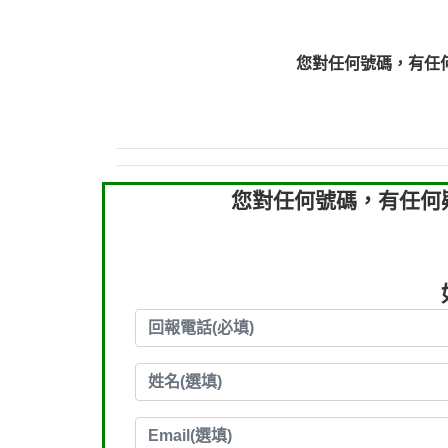
0910303219：拖欠工
0910303219：拖欠工
您對任何號碼，有任
0972131993：裕隆新
0972131993：裕隆新
0982084260：汽機車
0277427050：接聽音
0910303219：拖欠工程款，
您對任何號碼，有任何