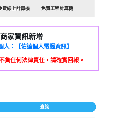
免費線上計算機
免費工程計算機
商家資訊新增
8商家/個人：【心理衛生輔導中心】
7商家/個人：【佑達個人電腦資訊】
2商家/個人：【滙誠第二資產公司】
不負任何法律責任，請確實回報。
5555商家/個人：【匿名】
7商家/個人：【墾丁（悍馬租車）】
9717商家/個人：【林董】
117商家/個人：【非凡資訊】
97商家/個人：【吉昇防火工程】
97商家/個人：【吉昇防火工程】
家/個人：【匯誠第二資產管理股份有限公
查詢
08商家/個人：【台新銀行貸款】
司】
050商家/個人：【應召站】
33597商家/個人：【無】