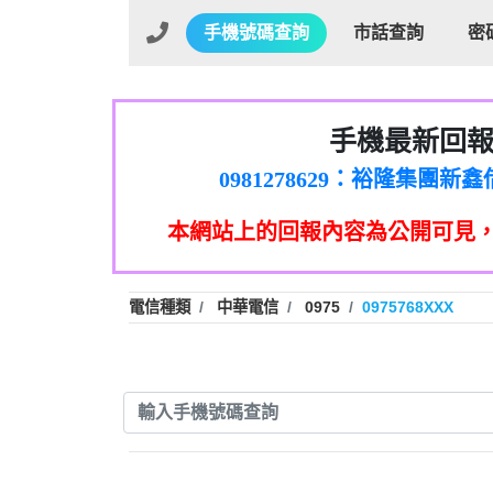
手機號碼查詢
市話查詢
密
手機最新回
01：Greetings,Iwork【Ni
0981278629：裕隆集團
886816675846：oyewzzzmwlfgqud
本網站上的回報內容為公開可見
886816675846：gh2xv1【🗒 Tran
graph.org/BALANCE-36824-US
0277357216：推銷股票，
0982432519：nmetpkesjxxvxmx
hs=82db2fc596e92a7345c946
電信種類
中華電信
0975
0975768XXX
0982432519：xvptnfzzxgxyhnys
0982432519：寄免費的牛
0928859786：中租借
0963566113：xwuyzefpksflsdee
0963566113：宅急便
0981696253：借貸
0910303219：拖欠工