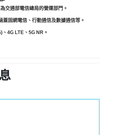
原為交通部電信總局的營運部門。
圍涵蓋固網電信、行動通信及數據通信等。
、4G LTE、5G NR。
息