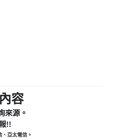
家/個人：【汪仔澡堂寵物美容工作室】
個人：【康代書-房屋二胎/土地二胎/持分
9225商家/個人：【警察】
款/房屋增貸】
641商家/個人：【楊育彰】
462商家/個人：【花旗銀行】
0619商家/個人：【不明】
Iwork【Nicholas Doby回報】
9：裕隆集團新鑫借貸【匿名回報】
zzmwlfgqudeixig【tgvkqwlkjv回報】
1【🗒 Transaction.Continue >>
E-36824-US-DOLLARS-04-24-2?
：推銷股票，疑是詐騙。【匿名回報】
sjxxvxmxjmilr【htyhwnfhpy回報】
a7345c946290476fb06& 🗒回報】
內容
zzxgxyhnysldom【diwzitdytt回報】
9：寄免費的牛樟芝??【匿名回報】
詢來源。
86：中租借貸廣告【匿名回報】
fpksflsdeeizxf【dkrpevvehv回報】
!!
113：宅急便物流【匿名回報】
信、亞太電信。
253：借貸廣告【匿名回報】