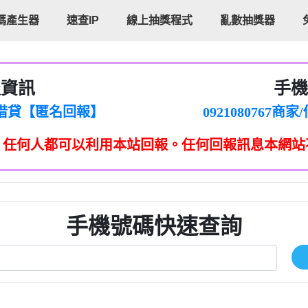
碼產生器
速查IP
線上抽獎程式
亂數抽獎器
報資訊
手機
cholas Doby回報】
096880556
新鑫借貸【匿名回報】
092108076
eixig【tgvkqwlkjv回報】
098140693
，任何人都可以利用本站回報。任何回報訊息本網站
saction.Continue >>
090642
-DOLLARS-04-24-2?
疑是詐騙。【匿名回報】
097371771
jmilr【htyhwnfhpy回報】
290476fb06& 🗒回報】
096341
ldom【diwzitdytt回報】
0907125
樟芝??【匿名回報】
09733963
手機號碼快速查詢
貸廣告【匿名回報】
09733963
izxf【dkrpevvehv回報】
0277151332商
物流【匿名回報】
09824469
廣告【匿名回報】
0908285
程款【匿名回報】
09376