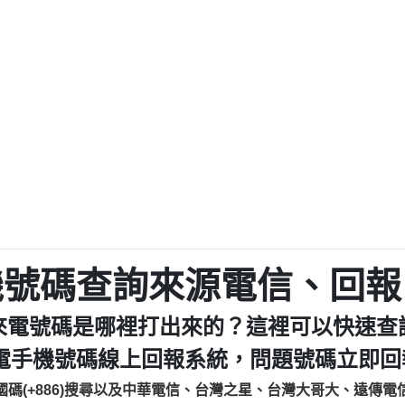
程款【匿名回報】
0979049129商
鑫借貸【匿名回報】
0976358085商家/
鑫借貸【匿名回報】
093521
貸
貸款【匿名回報】
0923325
樂.【匿名回報】
0963600
大家要小心【黃俊霖回報】
092140
cholas Doby回報】
01：Greetings,
新鑫借貸【匿名回報】
098127862
eixig【tgvkqwlkjv回報】
886816675846：oyewz
saction.Continue >>
886816675846：gh2xv
-DOLLARS-04-24-2?
疑是詐騙。【匿名回報】
graph.org/BALANC
0277357216
jmilr【htyhwnfhpy回報】
290476fb06& 🗒回報】
0982432519：nmetpke
hs=82db2fc596e92
機號碼查詢來源電信、回報
ldom【diwzitdytt回報】
0982432519：xvptnf
樟芝??【匿名回報】
098243251
來電號碼是哪裡打出來的？這裡可以快速查
貸廣告【匿名回報】
09288597
izxf【dkrpevvehv回報】
0963566113：xwuyze
電手機號碼線上回報系統，問題號碼立即回報
物流【匿名回報】
0963566
國碼(+886)搜尋以及中華電信、台灣之星、台灣大哥大、遠傳電
廣告【匿名回報】
0981696