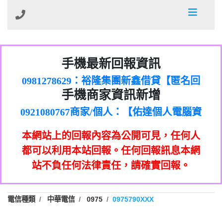
01：Greetings,Iwork【Nicholas Doby回
手機最新回報資訊
0981278629：裕隆集團新鑫借貸【匿名回
報】
886816675846：
報】
0968805568商家/個人：【心理衛生輔導中
oyewzzzmwlfgqudeixig【tgvkqwlkjv回
886816675846：gh2xv1【🗒
手機商家資訊新增
0921080767商家/個人：【佑達個人電腦資
心】
0277357216：推銷股票，疑是詐騙。【匿
Transaction.Continue >>
報】
0981406932商家/個人：【滙誠第二資產公
訊】
graph.org/BALANCE-36824-US-
0982432519：
名回報】
0906425555商家/個人：【匿名】
司】
nmetpkesjxxvxmxjmilr【htyhwnfhpy回
DOLLARS-04-24-2?
0982432519：
本網站上的回報內容為公開可見，任何人
0973717717商家/個人：【墾丁（悍馬租
xvptnfzzxgxyhnysldom【diwzitdytt回報】
hs=82db2fc596e92a7345c946290476fb06&
0982432519：寄免費的牛樟芝??【匿名回
報】
0963419717商家/個人：【林董】
車）】
都可以利用本站回報。任何回報訊息本網
0928859786：中租借貸廣告【匿名回報】
🗒回報】
報】
0907125117商家/個人：【非凡資訊】
站不負任何法律責任，請確實回報。
0963566113：
0973396397商家/個人：【吉昇防火工程】
xwuyzefpksflsdeeizxf【dkrpevvehv回報】
0963566113：宅急便物流【匿名回報】
0973396397商家/個人：【吉昇防火工程】
0981696253：借貸廣告【匿名回報】
0277151332商家/個人：【匯誠第二資產管
電信種類
中華電信
0975
0975790XXX
0910303219：拖欠工程款【匿名回報】
0982446908商家/個人：【台新銀行貸款】
理股份有限公司】
0910303219：拖欠工程款【匿名回報】