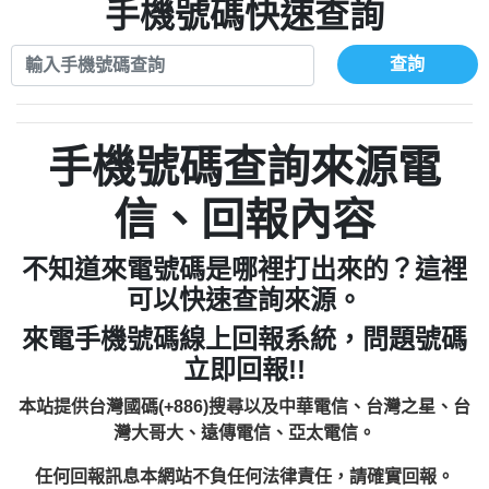
xwuyzefpksflsdeeizxf【dkrpevvehv回報】
0963566113：宅急便物流【匿名回報】
手機號碼快速查詢
0910303219：拖欠工程款【匿名回報】
0981696253：借貸廣告【匿名回報】
0972131993：裕隆新鑫借貸【匿名回報】
0910303219：拖欠工程款【匿名回報】
查詢
0972131993：裕隆新鑫借貸【匿名回報】
0910303219：拖欠工程款【匿名回報】
0982084260：汽機車貸款【匿名回報】
0972131993：裕隆新鑫借貸【匿名回報】
0277427050：接聽音樂.【匿名回報】
0972131993：裕隆新鑫借貸【匿名回報】
手機號碼查詢來源電
0910303219：拖欠工程款，大家要小心
0982084260：汽機車貸款【匿名回報】
【黃俊霖回報】
0277427050：接聽音樂.【匿名回報】
信、回報內容
0910303219：拖欠工程款，大家要小心
【黃俊霖回報】
不知道來電號碼是哪裡打出來的？這裡
可以快速查詢來源。
來電手機號碼線上回報系統，問題號碼
立即回報!!
本站提供台灣國碼(+886)搜尋以及中華電信、台灣之星、台
灣大哥大、遠傳電信、亞太電信。
任何回報訊息本網站不負任何法律責任，請確實回報。