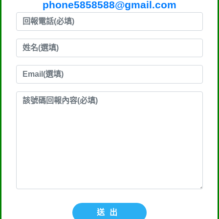
phone5858588@gmail.com
送出