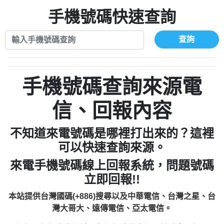
xwuyzefpksflsdeeizxf【dkrpevvehv回報】
0963566113：宅急便物流【匿名回報】
0910303219：拖欠工程款【匿名回報】
手機號碼快速查詢
0981696253：借貸廣告【匿名回報】
0972131993：裕隆新鑫借貸【匿名回報】
0910303219：拖欠工程款【匿名回報】
0972131993：裕隆新鑫借貸【匿名回報】
0910303219：拖欠工程款【匿名回報】
查詢
0982084260：汽機車貸款【匿名回報】
0972131993：裕隆新鑫借貸【匿名回報】
0277427050：接聽音樂.【匿名回報】
0972131993：裕隆新鑫借貸【匿名回報】
0910303219：拖欠工程款，大家要小心
0982084260：汽機車貸款【匿名回報】
手機號碼查詢來源電
【黃俊霖回報】
0277427050：接聽音樂.【匿名回報】
0910303219：拖欠工程款，大家要小心
信、回報內容
【黃俊霖回報】
不知道來電號碼是哪裡打出來的？這裡
可以快速查詢來源。
來電手機號碼線上回報系統，問題號碼
立即回報!!
本站提供台灣國碼(+886)搜尋以及中華電信、台灣之星、台
灣大哥大、遠傳電信、亞太電信。