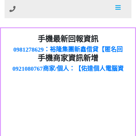
01：Greetings,Iwork【Nicholas Doby回
手機最新回報資訊
0981278629：裕隆集團新鑫借貸【匿名回
報】
886816675846：
報】
0968805568商家/個人：【心理衛生輔導中
oyewzzzmwlfgqudeixig【tgvkqwlkjv回
886816675846：gh2xv1【🗒
手機商家資訊新增
0921080767商家/個人：【佑達個人電腦資
心】
0277357216：推銷股票，疑是詐騙。【匿
Transaction.Continue >>
報】
0981406932商家/個人：【滙誠第二資產公
訊】
graph.org/BALANCE-36824-US-
0982432519：
名回報】
0906425555商家/個人：【匿名】
司】
nmetpkesjxxvxmxjmilr【htyhwnfhpy回
DOLLARS-04-24-2?
0982432519：
0973717717商家/個人：【墾丁（悍馬租
xvptnfzzxgxyhnysldom【diwzitdytt回報】
hs=82db2fc596e92a7345c946290476fb06&
0982432519：寄免費的牛樟芝??【匿名回
報】
0963419717商家/個人：【林董】
車）】
0928859786：中租借貸廣告【匿名回報】
🗒回報】
報】
0907125117商家/個人：【非凡資訊】
0963566113：
0973396397商家/個人：【吉昇防火工程】
xwuyzefpksflsdeeizxf【dkrpevvehv回報】
0963566113：宅急便物流【匿名回報】
0973396397商家/個人：【吉昇防火工程】
0981696253：借貸廣告【匿名回報】
0277151332商家/個人：【匯誠第二資產管
0910303219：拖欠工程款【匿名回報】
0982446908商家/個人：【台新銀行貸款】
理股份有限公司】
0910303219：拖欠工程款【匿名回報】