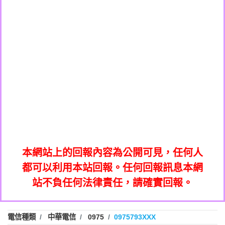
0908285050商家/個人：【應召站】
0972131993：裕隆新鑫借貸【匿名回報】
0937633597商家/個人：【無】
0972131993：裕隆新鑫借貸【匿名回報】
0979049129商家/個人：【汪仔澡堂寵物美
0982084260：汽機車貸款【匿名回報】
0976358085商家/個人：【康代書-房屋二
容工作室】
0277427050：接聽音樂.【匿名回報】
胎/土地二胎/持分貸款/房屋增貸】
0935219225商家/個人：【警察】
0910303219：拖欠工程款，大家要小心
0923325641商家/個人：【楊育彰】
01：Greetings,Iwork【Nicholas Doby回
【黃俊霖回報】
0963600462商家/個人：【花旗銀行】
0981278629：裕隆集團新鑫借貸【匿名回
報】
0921400619商家/個人：【不明】
886816675846：
報】
01：Greetings,Iwork【Nicholas Doby回
oyewzzzmwlfgqudeixig【tgvkqwlkjv回
886816675846：gh2xv1【🗒
0981278629：裕隆集團新鑫借貸【匿名回
報】
0277357216：推銷股票，疑是詐騙。【匿
Transaction.Continue >>
報】
886816675846：
報】
graph.org/BALANCE-36824-US-
0982432519：
名回報】
oyewzzzmwlfgqudeixig【tgvkqwlkjv回
886816675846：gh2xv1【🗒
nmetpkesjxxvxmxjmilr【htyhwnfhpy回
DOLLARS-04-24-2?
0982432519：
0277357216：推銷股票，疑是詐騙。【匿
Transaction.Continue >>
報】
本網站上的回報內容為公開可見，任何人
xvptnfzzxgxyhnysldom【diwzitdytt回報】
hs=82db2fc596e92a7345c946290476fb06&
0982432519：寄免費的牛樟芝??【匿名回
報】
graph.org/BALANCE-36824-US-
0982432519：
名回報】
都可以利用本站回報。任何回報訊息本網
0928859786：中租借貸廣告【匿名回報】
🗒回報】
報】
nmetpkesjxxvxmxjmilr【htyhwnfhpy回
DOLLARS-04-24-2?
0982432519：
站不負任何法律責任，請確實回報。
0963566113：
xvptnfzzxgxyhnysldom【diwzitdytt回報】
hs=82db2fc596e92a7345c946290476fb06&
0982432519：寄免費的牛樟芝??【匿名回
報】
xwuyzefpksflsdeeizxf【dkrpevvehv回報】
0963566113：宅急便物流【匿名回報】
0928859786：中租借貸廣告【匿名回報】
🗒回報】
報】
0981696253：借貸廣告【匿名回報】
0963566113：
電信種類
中華電信
0975
0975793XXX
0910303219：拖欠工程款【匿名回報】