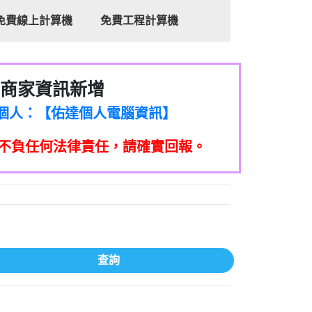
免費線上計算機
免費工程計算機
商家資訊新增
8商家/個人：【心理衛生輔導中心】
7商家/個人：【佑達個人電腦資訊】
2商家/個人：【滙誠第二資產公司】
不負任何法律責任，請確實回報。
5555商家/個人：【匿名】
7商家/個人：【墾丁（悍馬租車）】
9717商家/個人：【林董】
117商家/個人：【非凡資訊】
97商家/個人：【吉昇防火工程】
97商家/個人：【吉昇防火工程】
家/個人：【匯誠第二資產管理股份有限公
查詢
08商家/個人：【台新銀行貸款】
司】
050商家/個人：【應召站】
33597商家/個人：【無】