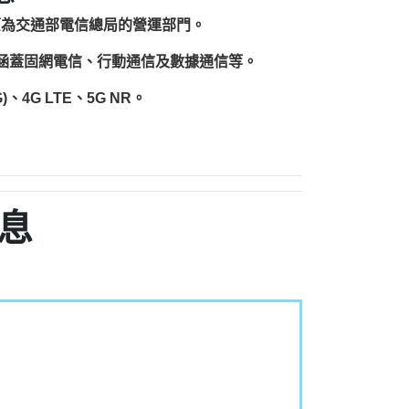
原為交通部電信總局的營運部門。
圍涵蓋固網電信、行動通信及數據通信等。
、4G LTE、5G NR。
息