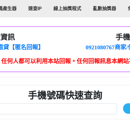
碼產生器
速查IP
線上抽獎程式
亂數抽獎器
報資訊
手機
cholas Doby回報】
096880556
新鑫借貸【匿名回報】
092108076
eixig【tgvkqwlkjv回報】
098140693
，任何人都可以利用本站回報。任何回報訊息本網站
saction.Continue >>
090642
-DOLLARS-04-24-2?
疑是詐騙。【匿名回報】
097371771
jmilr【htyhwnfhpy回報】
290476fb06& 🗒回報】
096341
ldom【diwzitdytt回報】
0907125
樟芝??【匿名回報】
09733963
手機號碼快速查詢
貸廣告【匿名回報】
09733963
izxf【dkrpevvehv回報】
0277151332商
物流【匿名回報】
09824469
廣告【匿名回報】
0908285
程款【匿名回報】
09376