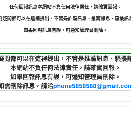
程款【匿名回報】
0910303
任何回報訊息本網站不負任何法律責任，請確實回報。
程款【匿名回報】
0910303
何疑問都可以在這裡提出，不管是詐騙訊息、推薦訊息、騷擾訊
鑫借貸【匿名回報】
09721319
鑫借貸【匿名回報】
09721319
如果回報訊息有誤，可通知管理員刪除。
貸款【匿名回報】
0982084
樂.【匿名回報】
0277427
大家要小心【黃俊霖回報】
0910303219：
疑問都可以在這裡提出，不管是推薦訊息、騷擾
本網站不負任何法律責任，請確實回報。
如果回報訊息有誤，可通知管理員刪除。
如需刪除訊息，請洽
phone5858588@gmail.co