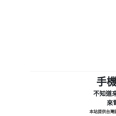
0910303219：拖欠工
0972131993：裕隆新
0972131993：裕隆新
0982084260：汽機車
0277427050：接聽音
0910303219：拖欠工程款，
01：Greetings,Iwork【Ni
0981278629：裕隆集團
886816675846：oyewzzzmwlfgqud
886816675846：gh2xv1【🗒 Tran
graph.org/BALANCE-36824-US
0277357216：推銷股票，
0982432519：nmetpkesjxxvxmx
hs=82db2fc596e92a7345c946
手
0982432519：xvptnfzzxgxyhnys
0982432519：寄免費的牛
不知道
0928859786：中租借
0963566113：xwuyzefpksflsdee
來
0963566113：宅急便
本站提供台灣
0981696253：借貸