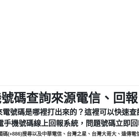
程款【匿名回報】
0979049129商
鑫借貸【匿名回報】
0976358085商家/
鑫借貸【匿名回報】
093521
貸
貸款【匿名回報】
0923325
樂.【匿名回報】
0963600
大家要小心【黃俊霖回報】
092140
cholas Doby回報】
01：Greetings,
新鑫借貸【匿名回報】
098127862
eixig【tgvkqwlkjv回報】
886816675846：oyewz
saction.Continue >>
886816675846：gh2xv
-DOLLARS-04-24-2?
疑是詐騙。【匿名回報】
graph.org/BALANC
0277357216
jmilr【htyhwnfhpy回報】
290476fb06& 🗒回報】
0982432519：nmetpke
hs=82db2fc596e92
機號碼查詢來源電信、回報
ldom【diwzitdytt回報】
0982432519：xvptnf
樟芝??【匿名回報】
098243251
來電號碼是哪裡打出來的？這裡可以快速查
貸廣告【匿名回報】
09288597
izxf【dkrpevvehv回報】
0963566113：xwuyze
電手機號碼線上回報系統，問題號碼立即回報
物流【匿名回報】
0963566
國碼(+886)搜尋以及中華電信、台灣之星、台灣大哥大、遠傳電
廣告【匿名回報】
0981696