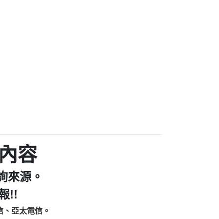
家/個人：【汪仔澡堂寵物美容工作室】
個人：【康代書-房屋二胎/土地二胎/持分
9225商家/個人：【警察】
款/房屋增貸】
641商家/個人：【楊育彰】
462商家/個人：【花旗銀行】
0619商家/個人：【不明】
Iwork【Nicholas Doby回報】
9：裕隆集團新鑫借貸【匿名回報】
zzmwlfgqudeixig【tgvkqwlkjv回報】
1【🗒 Transaction.Continue >>
E-36824-US-DOLLARS-04-24-2?
：推銷股票，疑是詐騙。【匿名回報】
sjxxvxmxjmilr【htyhwnfhpy回報】
a7345c946290476fb06& 🗒回報】
內容
zzxgxyhnysldom【diwzitdytt回報】
9：寄免費的牛樟芝??【匿名回報】
詢來源。
86：中租借貸廣告【匿名回報】
fpksflsdeeizxf【dkrpevvehv回報】
!!
113：宅急便物流【匿名回報】
信、亞太電信。
253：借貸廣告【匿名回報】