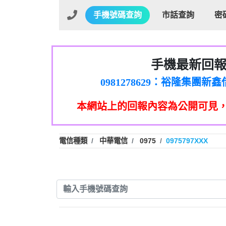
手機號碼查詢
市話查詢
密
手機最新回
01：Greetings,Iwork【Ni
0981278629：裕隆集團
886816675846：oyewzzzmwlfgqud
本網站上的回報內容為公開可見
886816675846：gh2xv1【🗒 Tran
graph.org/BALANCE-36824-US
0277357216：推銷股票，
0982432519：nmetpkesjxxvxmx
hs=82db2fc596e92a7345c946
電信種類
中華電信
0975
0975797XXX
0982432519：xvptnfzzxgxyhnys
0982432519：寄免費的牛
0928859786：中租借
0963566113：xwuyzefpksflsdee
0963566113：宅急便
0981696253：借貸
0910303219：拖欠工