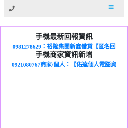
01：Greetings,Iwork【Nicholas Doby回
手機最新回報資訊
0981278629：裕隆集團新鑫借貸【匿名回
報】
886816675846：
報】
0968805568商家/個人：【心理衛生輔導中
oyewzzzmwlfgqudeixig【tgvkqwlkjv回
886816675846：gh2xv1【🗒
手機商家資訊新增
0921080767商家/個人：【佑達個人電腦資
心】
0277357216：推銷股票，疑是詐騙。【匿
Transaction.Continue >>
報】
0981406932商家/個人：【滙誠第二資產公
訊】
graph.org/BALANCE-36824-US-
0982432519：
名回報】
0906425555商家/個人：【匿名】
司】
nmetpkesjxxvxmxjmilr【htyhwnfhpy回
DOLLARS-04-24-2?
0982432519：
0973717717商家/個人：【墾丁（悍馬租
xvptnfzzxgxyhnysldom【diwzitdytt回報】
hs=82db2fc596e92a7345c946290476fb06&
0982432519：寄免費的牛樟芝??【匿名回
報】
0963419717商家/個人：【林董】
車）】
0928859786：中租借貸廣告【匿名回報】
🗒回報】
報】
0907125117商家/個人：【非凡資訊】
0963566113：
0973396397商家/個人：【吉昇防火工程】
xwuyzefpksflsdeeizxf【dkrpevvehv回報】
0963566113：宅急便物流【匿名回報】
0973396397商家/個人：【吉昇防火工程】
0981696253：借貸廣告【匿名回報】
0277151332商家/個人：【匯誠第二資產管
0910303219：拖欠工程款【匿名回報】
0982446908商家/個人：【台新銀行貸款】
理股份有限公司】
0910303219：拖欠工程款【匿名回報】