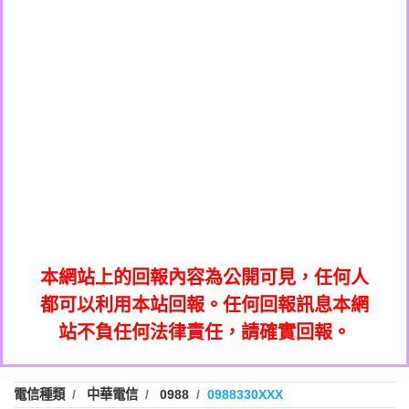
0908285050商家/個人：【應召站】
0972131993：裕隆新鑫借貸【匿名回報】
0937633597商家/個人：【無】
0972131993：裕隆新鑫借貸【匿名回報】
0979049129商家/個人：【汪仔澡堂寵物美
0982084260：汽機車貸款【匿名回報】
0976358085商家/個人：【康代書-房屋二
容工作室】
0277427050：接聽音樂.【匿名回報】
胎/土地二胎/持分貸款/房屋增貸】
0935219225商家/個人：【警察】
0910303219：拖欠工程款，大家要小心
0923325641商家/個人：【楊育彰】
01：Greetings,Iwork【Nicholas Doby回
【黃俊霖回報】
0963600462商家/個人：【花旗銀行】
0981278629：裕隆集團新鑫借貸【匿名回
報】
0921400619商家/個人：【不明】
886816675846：
報】
01：Greetings,Iwork【Nicholas Doby回
oyewzzzmwlfgqudeixig【tgvkqwlkjv回
886816675846：gh2xv1【🗒
0981278629：裕隆集團新鑫借貸【匿名回
報】
0277357216：推銷股票，疑是詐騙。【匿
Transaction.Continue >>
報】
886816675846：
報】
graph.org/BALANCE-36824-US-
0982432519：
名回報】
oyewzzzmwlfgqudeixig【tgvkqwlkjv回
886816675846：gh2xv1【🗒
nmetpkesjxxvxmxjmilr【htyhwnfhpy回
DOLLARS-04-24-2?
0982432519：
0277357216：推銷股票，疑是詐騙。【匿
Transaction.Continue >>
報】
本網站上的回報內容為公開可見，任何人
xvptnfzzxgxyhnysldom【diwzitdytt回報】
hs=82db2fc596e92a7345c946290476fb06&
0982432519：寄免費的牛樟芝??【匿名回
報】
graph.org/BALANCE-36824-US-
0982432519：
名回報】
都可以利用本站回報。任何回報訊息本網
0928859786：中租借貸廣告【匿名回報】
🗒回報】
報】
nmetpkesjxxvxmxjmilr【htyhwnfhpy回
DOLLARS-04-24-2?
0982432519：
站不負任何法律責任，請確實回報。
0963566113：
xvptnfzzxgxyhnysldom【diwzitdytt回報】
hs=82db2fc596e92a7345c946290476fb06&
0982432519：寄免費的牛樟芝??【匿名回
報】
xwuyzefpksflsdeeizxf【dkrpevvehv回報】
0963566113：宅急便物流【匿名回報】
0928859786：中租借貸廣告【匿名回報】
🗒回報】
報】
0981696253：借貸廣告【匿名回報】
0963566113：
電信種類
中華電信
0988
0988330XXX
0910303219：拖欠工程款【匿名回報】