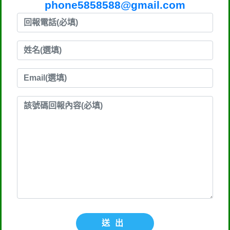
phone5858588@gmail.com
送出