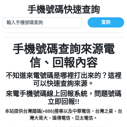
xwuyzefpksflsdeeizxf【dkrpevvehv回報】
0963566113：宅急便物流【匿名回報】
0910303219：拖欠工程款【匿名回報】
手機號碼快速查詢
0981696253：借貸廣告【匿名回報】
0972131993：裕隆新鑫借貸【匿名回報】
0910303219：拖欠工程款【匿名回報】
0972131993：裕隆新鑫借貸【匿名回報】
0910303219：拖欠工程款【匿名回報】
查詢
0982084260：汽機車貸款【匿名回報】
0972131993：裕隆新鑫借貸【匿名回報】
0277427050：接聽音樂.【匿名回報】
0972131993：裕隆新鑫借貸【匿名回報】
0910303219：拖欠工程款，大家要小心
0982084260：汽機車貸款【匿名回報】
手機號碼查詢來源電
【黃俊霖回報】
0277427050：接聽音樂.【匿名回報】
0910303219：拖欠工程款，大家要小心
信、回報內容
【黃俊霖回報】
不知道來電號碼是哪裡打出來的？這裡
可以快速查詢來源。
來電手機號碼線上回報系統，問題號碼
立即回報!!
本站提供台灣國碼(+886)搜尋以及中華電信、台灣之星、台
灣大哥大、遠傳電信、亞太電信。