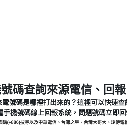
程款【匿名回報】
0979049129商
鑫借貸【匿名回報】
0976358085商家/
鑫借貸【匿名回報】
093521
貸
貸款【匿名回報】
0923325
樂.【匿名回報】
0963600
大家要小心【黃俊霖回報】
092140
cholas Doby回報】
01：Greetings,
新鑫借貸【匿名回報】
098127862
eixig【tgvkqwlkjv回報】
886816675846：oyewz
saction.Continue >>
886816675846：gh2xv
-DOLLARS-04-24-2?
疑是詐騙。【匿名回報】
graph.org/BALANC
0277357216
jmilr【htyhwnfhpy回報】
290476fb06& 🗒回報】
0982432519：nmetpke
hs=82db2fc596e92
機號碼查詢來源電信、回報
ldom【diwzitdytt回報】
0982432519：xvptnf
樟芝??【匿名回報】
098243251
來電號碼是哪裡打出來的？這裡可以快速查
貸廣告【匿名回報】
09288597
izxf【dkrpevvehv回報】
0963566113：xwuyze
電手機號碼線上回報系統，問題號碼立即回報
物流【匿名回報】
0963566
國碼(+886)搜尋以及中華電信、台灣之星、台灣大哥大、遠傳電
廣告【匿名回報】
0981696