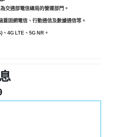
原為交通部電信總局的營運部門。
圍涵蓋固網電信、行動通信及數據通信等。
、4G LTE、5G NR。
息
9