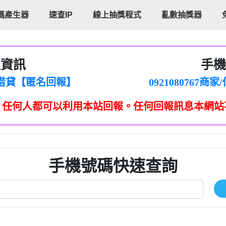
碼產生器
速查IP
線上抽獎程式
亂數抽獎器
報資訊
手機
cholas Doby回報】
096880556
新鑫借貸【匿名回報】
092108076
eixig【tgvkqwlkjv回報】
098140693
，任何人都可以利用本站回報。任何回報訊息本網站
saction.Continue >>
090642
-DOLLARS-04-24-2?
疑是詐騙。【匿名回報】
097371771
jmilr【htyhwnfhpy回報】
290476fb06& 🗒回報】
096341
ldom【diwzitdytt回報】
0907125
樟芝??【匿名回報】
09733963
手機號碼快速查詢
貸廣告【匿名回報】
09733963
izxf【dkrpevvehv回報】
0277151332商
物流【匿名回報】
09824469
廣告【匿名回報】
0908285
程款【匿名回報】
09376