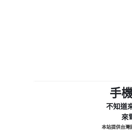
0910303219：拖欠工
0972131993：裕隆新
0972131993：裕隆新
0982084260：汽機車
0277427050：接聽音
0910303219：拖欠工程款，
01：Greetings,Iwork【Ni
0981278629：裕隆集團
886816675846：oyewzzzmwlfgqud
886816675846：gh2xv1【🗒 Tran
graph.org/BALANCE-36824-US
0277357216：推銷股票，
0982432519：nmetpkesjxxvxmx
hs=82db2fc596e92a7345c946
手
0982432519：xvptnfzzxgxyhnys
0982432519：寄免費的牛
不知道
0928859786：中租借
0963566113：xwuyzefpksflsdee
來
0963566113：宅急便
本站提供台灣
0981696253：借貸