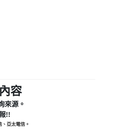
家/個人：【汪仔澡堂寵物美容工作室】
個人：【康代書-房屋二胎/土地二胎/持分
9225商家/個人：【警察】
款/房屋增貸】
641商家/個人：【楊育彰】
462商家/個人：【花旗銀行】
0619商家/個人：【不明】
Iwork【Nicholas Doby回報】
9：裕隆集團新鑫借貸【匿名回報】
zzmwlfgqudeixig【tgvkqwlkjv回報】
1【🗒 Transaction.Continue >>
E-36824-US-DOLLARS-04-24-2?
：推銷股票，疑是詐騙。【匿名回報】
sjxxvxmxjmilr【htyhwnfhpy回報】
a7345c946290476fb06& 🗒回報】
內容
zzxgxyhnysldom【diwzitdytt回報】
9：寄免費的牛樟芝??【匿名回報】
詢來源。
86：中租借貸廣告【匿名回報】
fpksflsdeeizxf【dkrpevvehv回報】
!!
113：宅急便物流【匿名回報】
信、亞太電信。
253：借貸廣告【匿名回報】