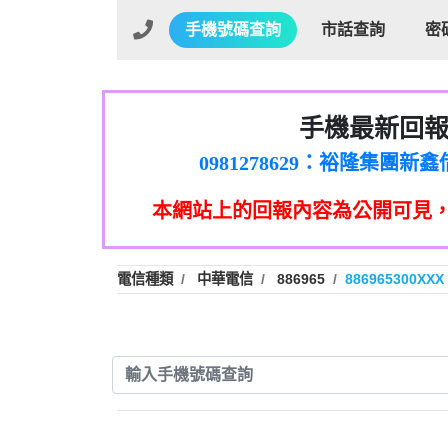
手機號碼查詢
市話查詢
密
手機最新回
01：Greetings,Iwork【Ni
0981278629：裕隆集團
886816675846：oyewzzzmwlfgqud
本網站上的回報內容為公開可見
886816675846：gh2xv1【🗒 Tran
graph.org/BALANCE-36824-US
0277357216：推銷股票，
0982432519：nmetpkesjxxvxmx
hs=82db2fc596e92a7345c946
電信種類
中華電信
886965
886965300XXX
0982432519：xvptnfzzxgxyhnys
0982432519：寄免費的牛
0928859786：中租借
0963566113：xwuyzefpksflsdee
0963566113：宅急便
0981696253：借貸
0910303219：拖欠工