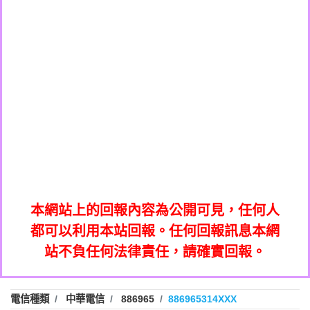
0908285050商家/個人：【應召站】
0972131993：裕隆新鑫借貸【匿名回報】
0937633597商家/個人：【無】
0972131993：裕隆新鑫借貸【匿名回報】
0979049129商家/個人：【汪仔澡堂寵物美
0982084260：汽機車貸款【匿名回報】
0976358085商家/個人：【康代書-房屋二
容工作室】
0277427050：接聽音樂.【匿名回報】
胎/土地二胎/持分貸款/房屋增貸】
0935219225商家/個人：【警察】
0910303219：拖欠工程款，大家要小心
0923325641商家/個人：【楊育彰】
01：Greetings,Iwork【Nicholas Doby回
【黃俊霖回報】
0963600462商家/個人：【花旗銀行】
0981278629：裕隆集團新鑫借貸【匿名回
報】
0921400619商家/個人：【不明】
886816675846：
報】
01：Greetings,Iwork【Nicholas Doby回
oyewzzzmwlfgqudeixig【tgvkqwlkjv回
886816675846：gh2xv1【🗒
0981278629：裕隆集團新鑫借貸【匿名回
報】
0277357216：推銷股票，疑是詐騙。【匿
Transaction.Continue >>
報】
886816675846：
報】
graph.org/BALANCE-36824-US-
0982432519：
名回報】
oyewzzzmwlfgqudeixig【tgvkqwlkjv回
886816675846：gh2xv1【🗒
nmetpkesjxxvxmxjmilr【htyhwnfhpy回
DOLLARS-04-24-2?
0982432519：
0277357216：推銷股票，疑是詐騙。【匿
Transaction.Continue >>
報】
本網站上的回報內容為公開可見，任何人
xvptnfzzxgxyhnysldom【diwzitdytt回報】
hs=82db2fc596e92a7345c946290476fb06&
0982432519：寄免費的牛樟芝??【匿名回
報】
graph.org/BALANCE-36824-US-
0982432519：
名回報】
都可以利用本站回報。任何回報訊息本網
0928859786：中租借貸廣告【匿名回報】
🗒回報】
報】
nmetpkesjxxvxmxjmilr【htyhwnfhpy回
DOLLARS-04-24-2?
0982432519：
站不負任何法律責任，請確實回報。
0963566113：
xvptnfzzxgxyhnysldom【diwzitdytt回報】
hs=82db2fc596e92a7345c946290476fb06&
0982432519：寄免費的牛樟芝??【匿名回
報】
xwuyzefpksflsdeeizxf【dkrpevvehv回報】
0963566113：宅急便物流【匿名回報】
0928859786：中租借貸廣告【匿名回報】
🗒回報】
報】
0981696253：借貸廣告【匿名回報】
0963566113：
電信種類
中華電信
886965
886965314XXX
0910303219：拖欠工程款【匿名回報】