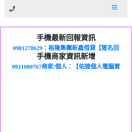
01：Greetings,Iwork【Nicholas Doby回
手機最新回報資訊
0981278629：裕隆集團新鑫借貸【匿名回
報】
886816675846：
報】
0968805568商家/個人：【心理衛生輔導中
oyewzzzmwlfgqudeixig【tgvkqwlkjv回
886816675846：gh2xv1【🗒
手機商家資訊新增
0921080767商家/個人：【佑達個人電腦資
心】
0277357216：推銷股票，疑是詐騙。【匿
Transaction.Continue >>
報】
0981406932商家/個人：【滙誠第二資產公
訊】
graph.org/BALANCE-36824-US-
0982432519：
名回報】
0906425555商家/個人：【匿名】
司】
nmetpkesjxxvxmxjmilr【htyhwnfhpy回
DOLLARS-04-24-2?
0982432519：
0973717717商家/個人：【墾丁（悍馬租
xvptnfzzxgxyhnysldom【diwzitdytt回報】
hs=82db2fc596e92a7345c946290476fb06&
0982432519：寄免費的牛樟芝??【匿名回
報】
0963419717商家/個人：【林董】
車）】
0928859786：中租借貸廣告【匿名回報】
🗒回報】
報】
0907125117商家/個人：【非凡資訊】
0963566113：
0973396397商家/個人：【吉昇防火工程】
xwuyzefpksflsdeeizxf【dkrpevvehv回報】
0963566113：宅急便物流【匿名回報】
0973396397商家/個人：【吉昇防火工程】
0981696253：借貸廣告【匿名回報】
0277151332商家/個人：【匯誠第二資產管
0910303219：拖欠工程款【匿名回報】
0982446908商家/個人：【台新銀行貸款】
理股份有限公司】
0910303219：拖欠工程款【匿名回報】