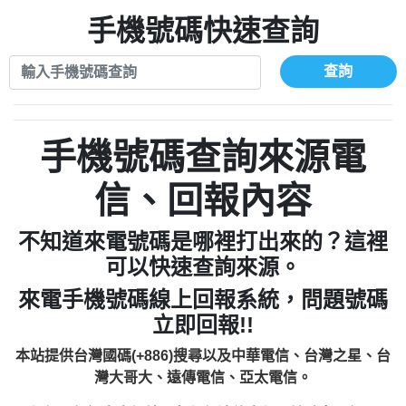
xwuyzefpksflsdeeizxf【dkrpevvehv回報】
0963566113：宅急便物流【匿名回報】
0910303219：拖欠工程款【匿名回報】
手機號碼快速查詢
0981696253：借貸廣告【匿名回報】
0972131993：裕隆新鑫借貸【匿名回報】
0910303219：拖欠工程款【匿名回報】
0972131993：裕隆新鑫借貸【匿名回報】
0910303219：拖欠工程款【匿名回報】
查詢
0982084260：汽機車貸款【匿名回報】
0972131993：裕隆新鑫借貸【匿名回報】
0277427050：接聽音樂.【匿名回報】
0972131993：裕隆新鑫借貸【匿名回報】
0910303219：拖欠工程款，大家要小心
0982084260：汽機車貸款【匿名回報】
手機號碼查詢來源電
【黃俊霖回報】
0277427050：接聽音樂.【匿名回報】
0910303219：拖欠工程款，大家要小心
信、回報內容
【黃俊霖回報】
不知道來電號碼是哪裡打出來的？這裡
可以快速查詢來源。
來電手機號碼線上回報系統，問題號碼
立即回報!!
本站提供台灣國碼(+886)搜尋以及中華電信、台灣之星、台
灣大哥大、遠傳電信、亞太電信。