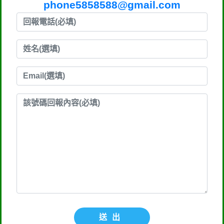
phone5858588@gmail.com
送出