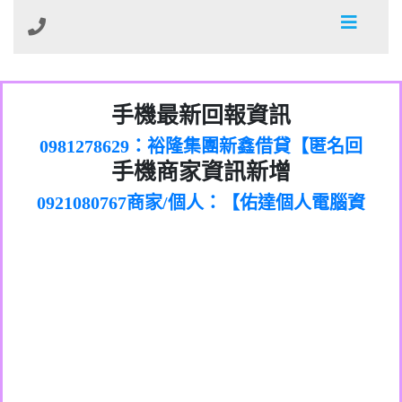
01：Greetings,Iwork【Nicholas Doby回
手機最新回報資訊
0981278629：裕隆集團新鑫借貸【匿名回
報】
886816675846：
報】
0968805568商家/個人：【心理衛生輔導中
oyewzzzmwlfgqudeixig【tgvkqwlkjv回
886816675846：gh2xv1【🗒
手機商家資訊新增
0921080767商家/個人：【佑達個人電腦資
心】
0277357216：推銷股票，疑是詐騙。【匿
Transaction.Continue >>
報】
0981406932商家/個人：【滙誠第二資產公
訊】
graph.org/BALANCE-36824-US-
0982432519：
名回報】
0906425555商家/個人：【匿名】
司】
nmetpkesjxxvxmxjmilr【htyhwnfhpy回
DOLLARS-04-24-2?
0982432519：
0973717717商家/個人：【墾丁（悍馬租
xvptnfzzxgxyhnysldom【diwzitdytt回報】
hs=82db2fc596e92a7345c946290476fb06&
0982432519：寄免費的牛樟芝??【匿名回
報】
0963419717商家/個人：【林董】
車）】
0928859786：中租借貸廣告【匿名回報】
🗒回報】
報】
0907125117商家/個人：【非凡資訊】
0963566113：
0973396397商家/個人：【吉昇防火工程】
xwuyzefpksflsdeeizxf【dkrpevvehv回報】
0963566113：宅急便物流【匿名回報】
0973396397商家/個人：【吉昇防火工程】
0981696253：借貸廣告【匿名回報】
0277151332商家/個人：【匯誠第二資產管
0910303219：拖欠工程款【匿名回報】
0982446908商家/個人：【台新銀行貸款】
理股份有限公司】
0910303219：拖欠工程款【匿名回報】