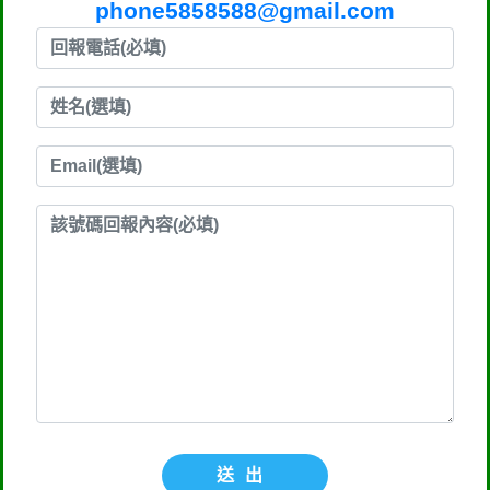
phone5858588@gmail.com
送出