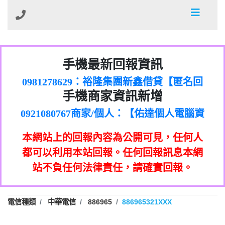
01：Greetings,Iwork【Nicholas Doby回
手機最新回報資訊
0981278629：裕隆集團新鑫借貸【匿名回
報】
886816675846：
報】
0968805568商家/個人：【心理衛生輔導中
oyewzzzmwlfgqudeixig【tgvkqwlkjv回
886816675846：gh2xv1【🗒
手機商家資訊新增
0921080767商家/個人：【佑達個人電腦資
心】
0277357216：推銷股票，疑是詐騙。【匿
Transaction.Continue >>
報】
0981406932商家/個人：【滙誠第二資產公
訊】
graph.org/BALANCE-36824-US-
0982432519：
名回報】
0906425555商家/個人：【匿名】
司】
nmetpkesjxxvxmxjmilr【htyhwnfhpy回
DOLLARS-04-24-2?
0982432519：
本網站上的回報內容為公開可見，任何人
0973717717商家/個人：【墾丁（悍馬租
xvptnfzzxgxyhnysldom【diwzitdytt回報】
hs=82db2fc596e92a7345c946290476fb06&
0982432519：寄免費的牛樟芝??【匿名回
報】
0963419717商家/個人：【林董】
車）】
都可以利用本站回報。任何回報訊息本網
0928859786：中租借貸廣告【匿名回報】
🗒回報】
報】
0907125117商家/個人：【非凡資訊】
站不負任何法律責任，請確實回報。
0963566113：
0973396397商家/個人：【吉昇防火工程】
xwuyzefpksflsdeeizxf【dkrpevvehv回報】
0963566113：宅急便物流【匿名回報】
0973396397商家/個人：【吉昇防火工程】
0981696253：借貸廣告【匿名回報】
0277151332商家/個人：【匯誠第二資產管
電信種類
中華電信
886965
886965321XXX
0910303219：拖欠工程款【匿名回報】
0982446908商家/個人：【台新銀行貸款】
理股份有限公司】
0910303219：拖欠工程款【匿名回報】