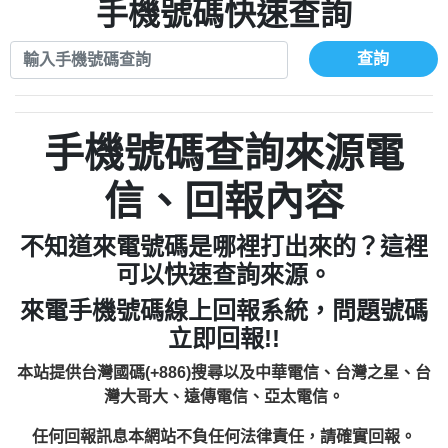
xwuyzefpksflsdeeizxf【dkrpevvehv回報】
0963566113：宅急便物流【匿名回報】
手機號碼快速查詢
0910303219：拖欠工程款【匿名回報】
0981696253：借貸廣告【匿名回報】
0972131993：裕隆新鑫借貸【匿名回報】
0910303219：拖欠工程款【匿名回報】
查詢
0972131993：裕隆新鑫借貸【匿名回報】
0910303219：拖欠工程款【匿名回報】
0982084260：汽機車貸款【匿名回報】
0972131993：裕隆新鑫借貸【匿名回報】
0277427050：接聽音樂.【匿名回報】
0972131993：裕隆新鑫借貸【匿名回報】
手機號碼查詢來源電
0910303219：拖欠工程款，大家要小心
0982084260：汽機車貸款【匿名回報】
【黃俊霖回報】
0277427050：接聽音樂.【匿名回報】
信、回報內容
0910303219：拖欠工程款，大家要小心
【黃俊霖回報】
不知道來電號碼是哪裡打出來的？這裡
可以快速查詢來源。
來電手機號碼線上回報系統，問題號碼
立即回報!!
本站提供台灣國碼(+886)搜尋以及中華電信、台灣之星、台
灣大哥大、遠傳電信、亞太電信。
任何回報訊息本網站不負任何法律責任，請確實回報。