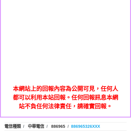
0908285050商家/個人：【應召站】
0972131993：裕隆新鑫借貸【匿名回報】
0937633597商家/個人：【無】
0972131993：裕隆新鑫借貸【匿名回報】
0979049129商家/個人：【汪仔澡堂寵物美
0982084260：汽機車貸款【匿名回報】
0976358085商家/個人：【康代書-房屋二
容工作室】
0277427050：接聽音樂.【匿名回報】
胎/土地二胎/持分貸款/房屋增貸】
0935219225商家/個人：【警察】
0910303219：拖欠工程款，大家要小心
0923325641商家/個人：【楊育彰】
01：Greetings,Iwork【Nicholas Doby回
【黃俊霖回報】
0963600462商家/個人：【花旗銀行】
0981278629：裕隆集團新鑫借貸【匿名回
報】
0921400619商家/個人：【不明】
886816675846：
報】
01：Greetings,Iwork【Nicholas Doby回
oyewzzzmwlfgqudeixig【tgvkqwlkjv回
886816675846：gh2xv1【🗒
0981278629：裕隆集團新鑫借貸【匿名回
報】
0277357216：推銷股票，疑是詐騙。【匿
Transaction.Continue >>
報】
886816675846：
報】
graph.org/BALANCE-36824-US-
0982432519：
名回報】
oyewzzzmwlfgqudeixig【tgvkqwlkjv回
886816675846：gh2xv1【🗒
nmetpkesjxxvxmxjmilr【htyhwnfhpy回
DOLLARS-04-24-2?
0982432519：
0277357216：推銷股票，疑是詐騙。【匿
Transaction.Continue >>
報】
本網站上的回報內容為公開可見，任何人
xvptnfzzxgxyhnysldom【diwzitdytt回報】
hs=82db2fc596e92a7345c946290476fb06&
0982432519：寄免費的牛樟芝??【匿名回
報】
graph.org/BALANCE-36824-US-
0982432519：
名回報】
都可以利用本站回報。任何回報訊息本網
0928859786：中租借貸廣告【匿名回報】
🗒回報】
報】
nmetpkesjxxvxmxjmilr【htyhwnfhpy回
DOLLARS-04-24-2?
0982432519：
站不負任何法律責任，請確實回報。
0963566113：
xvptnfzzxgxyhnysldom【diwzitdytt回報】
hs=82db2fc596e92a7345c946290476fb06&
0982432519：寄免費的牛樟芝??【匿名回
報】
xwuyzefpksflsdeeizxf【dkrpevvehv回報】
0963566113：宅急便物流【匿名回報】
0928859786：中租借貸廣告【匿名回報】
🗒回報】
報】
0981696253：借貸廣告【匿名回報】
0963566113：
電信種類
中華電信
886965
886965326XXX
0910303219：拖欠工程款【匿名回報】