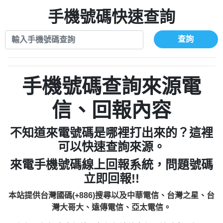
xwuyzefpksflsdeeizxf【dkrpevvehv回報】
0963566113：宅急便物流【匿名回報】
0910303219：拖欠工程款【匿名回報】
手機號碼快速查詢
0981696253：借貸廣告【匿名回報】
0972131993：裕隆新鑫借貸【匿名回報】
0910303219：拖欠工程款【匿名回報】
0972131993：裕隆新鑫借貸【匿名回報】
0910303219：拖欠工程款【匿名回報】
查詢
0982084260：汽機車貸款【匿名回報】
0972131993：裕隆新鑫借貸【匿名回報】
0277427050：接聽音樂.【匿名回報】
0972131993：裕隆新鑫借貸【匿名回報】
0910303219：拖欠工程款，大家要小心
0982084260：汽機車貸款【匿名回報】
手機號碼查詢來源電
【黃俊霖回報】
0277427050：接聽音樂.【匿名回報】
0910303219：拖欠工程款，大家要小心
信、回報內容
【黃俊霖回報】
不知道來電號碼是哪裡打出來的？這裡
可以快速查詢來源。
來電手機號碼線上回報系統，問題號碼
立即回報!!
本站提供台灣國碼(+886)搜尋以及中華電信、台灣之星、台
灣大哥大、遠傳電信、亞太電信。