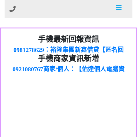
01：Greetings,Iwork【Nicholas Doby回
手機最新回報資訊
0981278629：裕隆集團新鑫借貸【匿名回
報】
886816675846：
報】
0968805568商家/個人：【心理衛生輔導中
oyewzzzmwlfgqudeixig【tgvkqwlkjv回
886816675846：gh2xv1【🗒
手機商家資訊新增
0921080767商家/個人：【佑達個人電腦資
心】
0277357216：推銷股票，疑是詐騙。【匿
Transaction.Continue >>
報】
0981406932商家/個人：【滙誠第二資產公
訊】
graph.org/BALANCE-36824-US-
0982432519：
名回報】
0906425555商家/個人：【匿名】
司】
nmetpkesjxxvxmxjmilr【htyhwnfhpy回
DOLLARS-04-24-2?
0982432519：
0973717717商家/個人：【墾丁（悍馬租
xvptnfzzxgxyhnysldom【diwzitdytt回報】
hs=82db2fc596e92a7345c946290476fb06&
0982432519：寄免費的牛樟芝??【匿名回
報】
0963419717商家/個人：【林董】
車）】
0928859786：中租借貸廣告【匿名回報】
🗒回報】
報】
0907125117商家/個人：【非凡資訊】
0963566113：
0973396397商家/個人：【吉昇防火工程】
xwuyzefpksflsdeeizxf【dkrpevvehv回報】
0963566113：宅急便物流【匿名回報】
0973396397商家/個人：【吉昇防火工程】
0981696253：借貸廣告【匿名回報】
0277151332商家/個人：【匯誠第二資產管
0910303219：拖欠工程款【匿名回報】
0982446908商家/個人：【台新銀行貸款】
理股份有限公司】
0910303219：拖欠工程款【匿名回報】