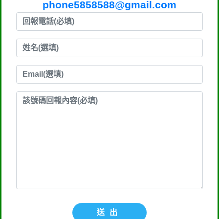
phone5858588@gmail.com
送出