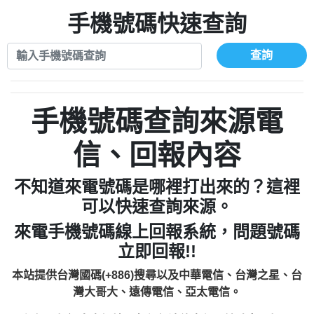
xwuyzefpksflsdeeizxf【dkrpevvehv回報】
0963566113：宅急便物流【匿名回報】
0910303219：拖欠工程款【匿名回報】
手機號碼快速查詢
0981696253：借貸廣告【匿名回報】
0972131993：裕隆新鑫借貸【匿名回報】
0910303219：拖欠工程款【匿名回報】
0972131993：裕隆新鑫借貸【匿名回報】
0910303219：拖欠工程款【匿名回報】
查詢
0982084260：汽機車貸款【匿名回報】
0972131993：裕隆新鑫借貸【匿名回報】
0277427050：接聽音樂.【匿名回報】
0972131993：裕隆新鑫借貸【匿名回報】
0910303219：拖欠工程款，大家要小心
0982084260：汽機車貸款【匿名回報】
手機號碼查詢來源電
【黃俊霖回報】
0277427050：接聽音樂.【匿名回報】
0910303219：拖欠工程款，大家要小心
信、回報內容
【黃俊霖回報】
不知道來電號碼是哪裡打出來的？這裡
可以快速查詢來源。
來電手機號碼線上回報系統，問題號碼
立即回報!!
本站提供台灣國碼(+886)搜尋以及中華電信、台灣之星、台
灣大哥大、遠傳電信、亞太電信。