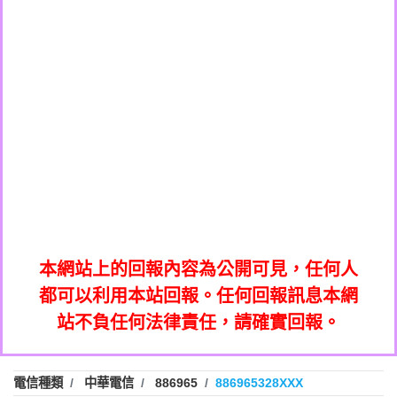
0908285050商家/個人：【應召站】
0972131993：裕隆新鑫借貸【匿名回報】
0937633597商家/個人：【無】
0972131993：裕隆新鑫借貸【匿名回報】
0979049129商家/個人：【汪仔澡堂寵物美
0982084260：汽機車貸款【匿名回報】
0976358085商家/個人：【康代書-房屋二
容工作室】
0277427050：接聽音樂.【匿名回報】
胎/土地二胎/持分貸款/房屋增貸】
0935219225商家/個人：【警察】
0910303219：拖欠工程款，大家要小心
0923325641商家/個人：【楊育彰】
01：Greetings,Iwork【Nicholas Doby回
【黃俊霖回報】
0963600462商家/個人：【花旗銀行】
0981278629：裕隆集團新鑫借貸【匿名回
報】
0921400619商家/個人：【不明】
886816675846：
報】
01：Greetings,Iwork【Nicholas Doby回
oyewzzzmwlfgqudeixig【tgvkqwlkjv回
886816675846：gh2xv1【🗒
0981278629：裕隆集團新鑫借貸【匿名回
報】
0277357216：推銷股票，疑是詐騙。【匿
Transaction.Continue >>
報】
886816675846：
報】
graph.org/BALANCE-36824-US-
0982432519：
名回報】
oyewzzzmwlfgqudeixig【tgvkqwlkjv回
886816675846：gh2xv1【🗒
nmetpkesjxxvxmxjmilr【htyhwnfhpy回
DOLLARS-04-24-2?
0982432519：
0277357216：推銷股票，疑是詐騙。【匿
Transaction.Continue >>
報】
本網站上的回報內容為公開可見，任何人
xvptnfzzxgxyhnysldom【diwzitdytt回報】
hs=82db2fc596e92a7345c946290476fb06&
0982432519：寄免費的牛樟芝??【匿名回
報】
graph.org/BALANCE-36824-US-
0982432519：
名回報】
都可以利用本站回報。任何回報訊息本網
0928859786：中租借貸廣告【匿名回報】
🗒回報】
報】
nmetpkesjxxvxmxjmilr【htyhwnfhpy回
DOLLARS-04-24-2?
0982432519：
站不負任何法律責任，請確實回報。
0963566113：
xvptnfzzxgxyhnysldom【diwzitdytt回報】
hs=82db2fc596e92a7345c946290476fb06&
0982432519：寄免費的牛樟芝??【匿名回
報】
xwuyzefpksflsdeeizxf【dkrpevvehv回報】
0963566113：宅急便物流【匿名回報】
0928859786：中租借貸廣告【匿名回報】
🗒回報】
報】
0981696253：借貸廣告【匿名回報】
0963566113：
電信種類
中華電信
886965
886965328XXX
0910303219：拖欠工程款【匿名回報】