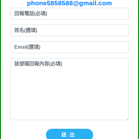
phone5858588@gmail.com
送出