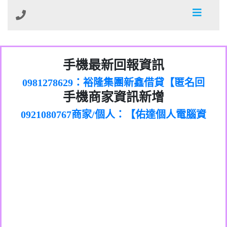
01：Greetings,Iwork【Nicholas Doby回
手機最新回報資訊
0981278629：裕隆集團新鑫借貸【匿名回
報】
886816675846：
報】
0968805568商家/個人：【心理衛生輔導中
oyewzzzmwlfgqudeixig【tgvkqwlkjv回
886816675846：gh2xv1【🗒
手機商家資訊新增
0921080767商家/個人：【佑達個人電腦資
心】
0277357216：推銷股票，疑是詐騙。【匿
Transaction.Continue >>
報】
0981406932商家/個人：【滙誠第二資產公
訊】
graph.org/BALANCE-36824-US-
0982432519：
名回報】
0906425555商家/個人：【匿名】
司】
nmetpkesjxxvxmxjmilr【htyhwnfhpy回
DOLLARS-04-24-2?
0982432519：
0973717717商家/個人：【墾丁（悍馬租
xvptnfzzxgxyhnysldom【diwzitdytt回報】
hs=82db2fc596e92a7345c946290476fb06&
0982432519：寄免費的牛樟芝??【匿名回
報】
0963419717商家/個人：【林董】
車）】
0928859786：中租借貸廣告【匿名回報】
🗒回報】
報】
0907125117商家/個人：【非凡資訊】
0963566113：
0973396397商家/個人：【吉昇防火工程】
xwuyzefpksflsdeeizxf【dkrpevvehv回報】
0963566113：宅急便物流【匿名回報】
0973396397商家/個人：【吉昇防火工程】
0981696253：借貸廣告【匿名回報】
0277151332商家/個人：【匯誠第二資產管
0910303219：拖欠工程款【匿名回報】
0982446908商家/個人：【台新銀行貸款】
理股份有限公司】
0910303219：拖欠工程款【匿名回報】