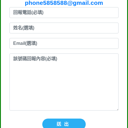
phone5858588@gmail.com
送出