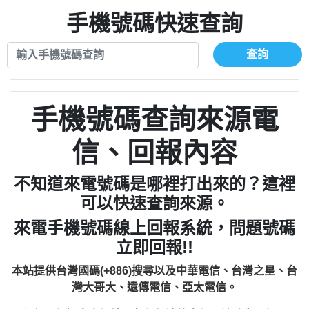
xwuyzefpksflsdeeizxf【dkrpevvehv回報】
0963566113：宅急便物流【匿名回報】
0910303219：拖欠工程款【匿名回報】
手機號碼快速查詢
0981696253：借貸廣告【匿名回報】
0972131993：裕隆新鑫借貸【匿名回報】
0910303219：拖欠工程款【匿名回報】
0972131993：裕隆新鑫借貸【匿名回報】
0910303219：拖欠工程款【匿名回報】
查詢
0982084260：汽機車貸款【匿名回報】
0972131993：裕隆新鑫借貸【匿名回報】
0277427050：接聽音樂.【匿名回報】
0972131993：裕隆新鑫借貸【匿名回報】
0910303219：拖欠工程款，大家要小心
0982084260：汽機車貸款【匿名回報】
手機號碼查詢來源電
【黃俊霖回報】
0277427050：接聽音樂.【匿名回報】
0910303219：拖欠工程款，大家要小心
信、回報內容
【黃俊霖回報】
不知道來電號碼是哪裡打出來的？這裡
可以快速查詢來源。
來電手機號碼線上回報系統，問題號碼
立即回報!!
本站提供台灣國碼(+886)搜尋以及中華電信、台灣之星、台
灣大哥大、遠傳電信、亞太電信。