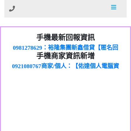
01：Greetings,Iwork【Nicholas Doby回
手機最新回報資訊
0981278629：裕隆集團新鑫借貸【匿名回
報】
886816675846：
報】
0968805568商家/個人：【心理衛生輔導中
oyewzzzmwlfgqudeixig【tgvkqwlkjv回
886816675846：gh2xv1【🗒
手機商家資訊新增
0921080767商家/個人：【佑達個人電腦資
心】
0277357216：推銷股票，疑是詐騙。【匿
Transaction.Continue >>
報】
0981406932商家/個人：【滙誠第二資產公
訊】
graph.org/BALANCE-36824-US-
0982432519：
名回報】
0906425555商家/個人：【匿名】
司】
nmetpkesjxxvxmxjmilr【htyhwnfhpy回
DOLLARS-04-24-2?
0982432519：
0973717717商家/個人：【墾丁（悍馬租
xvptnfzzxgxyhnysldom【diwzitdytt回報】
hs=82db2fc596e92a7345c946290476fb06&
0982432519：寄免費的牛樟芝??【匿名回
報】
0963419717商家/個人：【林董】
車）】
0928859786：中租借貸廣告【匿名回報】
🗒回報】
報】
0907125117商家/個人：【非凡資訊】
0963566113：
0973396397商家/個人：【吉昇防火工程】
xwuyzefpksflsdeeizxf【dkrpevvehv回報】
0963566113：宅急便物流【匿名回報】
0973396397商家/個人：【吉昇防火工程】
0981696253：借貸廣告【匿名回報】
0277151332商家/個人：【匯誠第二資產管
0910303219：拖欠工程款【匿名回報】
0982446908商家/個人：【台新銀行貸款】
理股份有限公司】
0910303219：拖欠工程款【匿名回報】