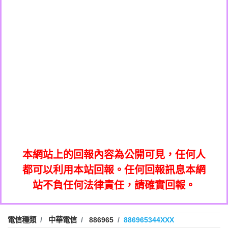
0908285050商家/個人：【應召站】
0972131993：裕隆新鑫借貸【匿名回報】
0937633597商家/個人：【無】
0972131993：裕隆新鑫借貸【匿名回報】
0979049129商家/個人：【汪仔澡堂寵物美
0982084260：汽機車貸款【匿名回報】
0976358085商家/個人：【康代書-房屋二
容工作室】
0277427050：接聽音樂.【匿名回報】
胎/土地二胎/持分貸款/房屋增貸】
0935219225商家/個人：【警察】
0910303219：拖欠工程款，大家要小心
0923325641商家/個人：【楊育彰】
01：Greetings,Iwork【Nicholas Doby回
【黃俊霖回報】
0963600462商家/個人：【花旗銀行】
0981278629：裕隆集團新鑫借貸【匿名回
報】
0921400619商家/個人：【不明】
886816675846：
報】
01：Greetings,Iwork【Nicholas Doby回
oyewzzzmwlfgqudeixig【tgvkqwlkjv回
886816675846：gh2xv1【🗒
0981278629：裕隆集團新鑫借貸【匿名回
報】
0277357216：推銷股票，疑是詐騙。【匿
Transaction.Continue >>
報】
886816675846：
報】
graph.org/BALANCE-36824-US-
0982432519：
名回報】
oyewzzzmwlfgqudeixig【tgvkqwlkjv回
886816675846：gh2xv1【🗒
nmetpkesjxxvxmxjmilr【htyhwnfhpy回
DOLLARS-04-24-2?
0982432519：
0277357216：推銷股票，疑是詐騙。【匿
Transaction.Continue >>
報】
本網站上的回報內容為公開可見，任何人
xvptnfzzxgxyhnysldom【diwzitdytt回報】
hs=82db2fc596e92a7345c946290476fb06&
0982432519：寄免費的牛樟芝??【匿名回
報】
graph.org/BALANCE-36824-US-
0982432519：
名回報】
都可以利用本站回報。任何回報訊息本網
0928859786：中租借貸廣告【匿名回報】
🗒回報】
報】
nmetpkesjxxvxmxjmilr【htyhwnfhpy回
DOLLARS-04-24-2?
0982432519：
站不負任何法律責任，請確實回報。
0963566113：
xvptnfzzxgxyhnysldom【diwzitdytt回報】
hs=82db2fc596e92a7345c946290476fb06&
0982432519：寄免費的牛樟芝??【匿名回
報】
xwuyzefpksflsdeeizxf【dkrpevvehv回報】
0963566113：宅急便物流【匿名回報】
0928859786：中租借貸廣告【匿名回報】
🗒回報】
報】
0981696253：借貸廣告【匿名回報】
0963566113：
電信種類
中華電信
886965
886965344XXX
0910303219：拖欠工程款【匿名回報】