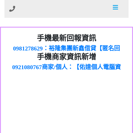
01：Greetings,Iwork【Nicholas Doby回
手機最新回報資訊
0981278629：裕隆集團新鑫借貸【匿名回
報】
886816675846：
報】
0968805568商家/個人：【心理衛生輔導中
oyewzzzmwlfgqudeixig【tgvkqwlkjv回
886816675846：gh2xv1【🗒
手機商家資訊新增
0921080767商家/個人：【佑達個人電腦資
心】
0277357216：推銷股票，疑是詐騙。【匿
Transaction.Continue >>
報】
0981406932商家/個人：【滙誠第二資產公
訊】
graph.org/BALANCE-36824-US-
0982432519：
名回報】
0906425555商家/個人：【匿名】
司】
nmetpkesjxxvxmxjmilr【htyhwnfhpy回
DOLLARS-04-24-2?
0982432519：
0973717717商家/個人：【墾丁（悍馬租
xvptnfzzxgxyhnysldom【diwzitdytt回報】
hs=82db2fc596e92a7345c946290476fb06&
0982432519：寄免費的牛樟芝??【匿名回
報】
0963419717商家/個人：【林董】
車）】
0928859786：中租借貸廣告【匿名回報】
🗒回報】
報】
0907125117商家/個人：【非凡資訊】
0963566113：
0973396397商家/個人：【吉昇防火工程】
xwuyzefpksflsdeeizxf【dkrpevvehv回報】
0963566113：宅急便物流【匿名回報】
0973396397商家/個人：【吉昇防火工程】
0981696253：借貸廣告【匿名回報】
0277151332商家/個人：【匯誠第二資產管
0910303219：拖欠工程款【匿名回報】
0982446908商家/個人：【台新銀行貸款】
理股份有限公司】
0910303219：拖欠工程款【匿名回報】