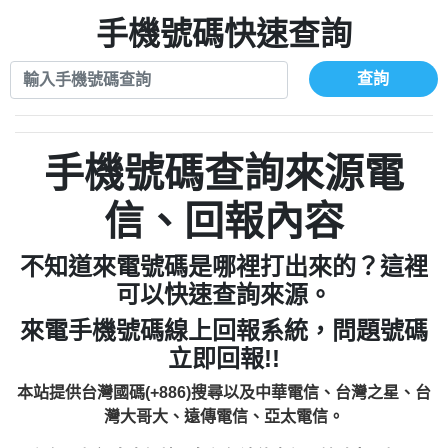
xwuyzefpksflsdeeizxf【dkrpevvehv回報】
0963566113：宅急便物流【匿名回報】
0910303219：拖欠工程款【匿名回報】
手機號碼快速查詢
0981696253：借貸廣告【匿名回報】
0972131993：裕隆新鑫借貸【匿名回報】
0910303219：拖欠工程款【匿名回報】
0972131993：裕隆新鑫借貸【匿名回報】
0910303219：拖欠工程款【匿名回報】
查詢
0982084260：汽機車貸款【匿名回報】
0972131993：裕隆新鑫借貸【匿名回報】
0277427050：接聽音樂.【匿名回報】
0972131993：裕隆新鑫借貸【匿名回報】
0910303219：拖欠工程款，大家要小心
0982084260：汽機車貸款【匿名回報】
手機號碼查詢來源電
【黃俊霖回報】
0277427050：接聽音樂.【匿名回報】
0910303219：拖欠工程款，大家要小心
信、回報內容
【黃俊霖回報】
不知道來電號碼是哪裡打出來的？這裡
可以快速查詢來源。
來電手機號碼線上回報系統，問題號碼
立即回報!!
本站提供台灣國碼(+886)搜尋以及中華電信、台灣之星、台
灣大哥大、遠傳電信、亞太電信。