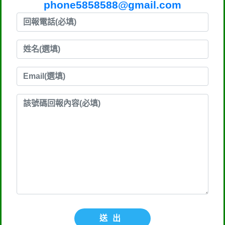
phone5858588@gmail.com
送出