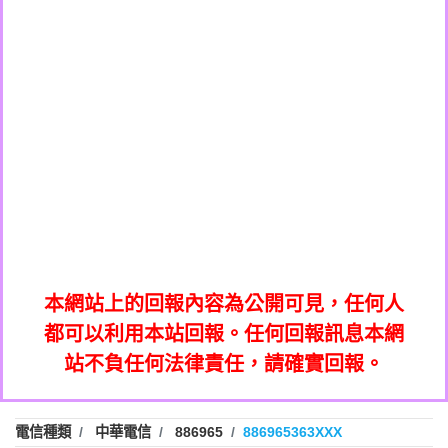
0908285050商家/個人：【應召站】
0972131993：裕隆新鑫借貸【匿名回報】
0937633597商家/個人：【無】
0972131993：裕隆新鑫借貸【匿名回報】
0979049129商家/個人：【汪仔澡堂寵物美
0982084260：汽機車貸款【匿名回報】
0976358085商家/個人：【康代書-房屋二
容工作室】
0277427050：接聽音樂.【匿名回報】
胎/土地二胎/持分貸款/房屋增貸】
0935219225商家/個人：【警察】
0910303219：拖欠工程款，大家要小心
0923325641商家/個人：【楊育彰】
01：Greetings,Iwork【Nicholas Doby回
【黃俊霖回報】
0963600462商家/個人：【花旗銀行】
0981278629：裕隆集團新鑫借貸【匿名回
報】
0921400619商家/個人：【不明】
886816675846：
報】
01：Greetings,Iwork【Nicholas Doby回
oyewzzzmwlfgqudeixig【tgvkqwlkjv回
886816675846：gh2xv1【🗒
0981278629：裕隆集團新鑫借貸【匿名回
報】
0277357216：推銷股票，疑是詐騙。【匿
Transaction.Continue >>
報】
886816675846：
報】
graph.org/BALANCE-36824-US-
0982432519：
名回報】
oyewzzzmwlfgqudeixig【tgvkqwlkjv回
886816675846：gh2xv1【🗒
nmetpkesjxxvxmxjmilr【htyhwnfhpy回
DOLLARS-04-24-2?
0982432519：
0277357216：推銷股票，疑是詐騙。【匿
Transaction.Continue >>
報】
本網站上的回報內容為公開可見，任何人
xvptnfzzxgxyhnysldom【diwzitdytt回報】
hs=82db2fc596e92a7345c946290476fb06&
0982432519：寄免費的牛樟芝??【匿名回
報】
graph.org/BALANCE-36824-US-
0982432519：
名回報】
都可以利用本站回報。任何回報訊息本網
0928859786：中租借貸廣告【匿名回報】
🗒回報】
報】
nmetpkesjxxvxmxjmilr【htyhwnfhpy回
DOLLARS-04-24-2?
0982432519：
站不負任何法律責任，請確實回報。
0963566113：
xvptnfzzxgxyhnysldom【diwzitdytt回報】
hs=82db2fc596e92a7345c946290476fb06&
0982432519：寄免費的牛樟芝??【匿名回
報】
xwuyzefpksflsdeeizxf【dkrpevvehv回報】
0963566113：宅急便物流【匿名回報】
0928859786：中租借貸廣告【匿名回報】
🗒回報】
報】
0981696253：借貸廣告【匿名回報】
0963566113：
電信種類
中華電信
886965
886965363XXX
0910303219：拖欠工程款【匿名回報】