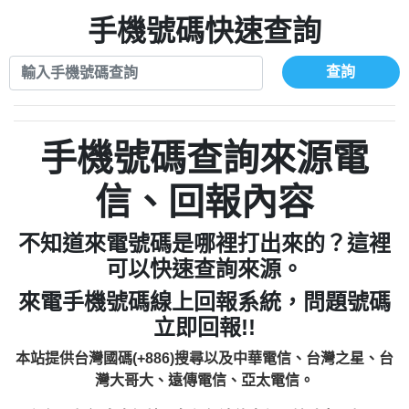
xwuyzefpksflsdeeizxf【dkrpevvehv回報】
0963566113：宅急便物流【匿名回報】
0910303219：拖欠工程款【匿名回報】
手機號碼快速查詢
0981696253：借貸廣告【匿名回報】
0972131993：裕隆新鑫借貸【匿名回報】
0910303219：拖欠工程款【匿名回報】
0972131993：裕隆新鑫借貸【匿名回報】
0910303219：拖欠工程款【匿名回報】
查詢
0982084260：汽機車貸款【匿名回報】
0972131993：裕隆新鑫借貸【匿名回報】
0277427050：接聽音樂.【匿名回報】
0972131993：裕隆新鑫借貸【匿名回報】
0910303219：拖欠工程款，大家要小心
0982084260：汽機車貸款【匿名回報】
手機號碼查詢來源電
【黃俊霖回報】
0277427050：接聽音樂.【匿名回報】
0910303219：拖欠工程款，大家要小心
信、回報內容
【黃俊霖回報】
不知道來電號碼是哪裡打出來的？這裡
可以快速查詢來源。
來電手機號碼線上回報系統，問題號碼
立即回報!!
本站提供台灣國碼(+886)搜尋以及中華電信、台灣之星、台
灣大哥大、遠傳電信、亞太電信。