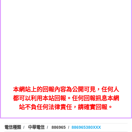
0908285050商家/個人：【應召站】
0972131993：裕隆新鑫借貸【匿名回報】
0937633597商家/個人：【無】
0972131993：裕隆新鑫借貸【匿名回報】
0979049129商家/個人：【汪仔澡堂寵物美
0982084260：汽機車貸款【匿名回報】
0976358085商家/個人：【康代書-房屋二
容工作室】
0277427050：接聽音樂.【匿名回報】
胎/土地二胎/持分貸款/房屋增貸】
0935219225商家/個人：【警察】
0910303219：拖欠工程款，大家要小心
0923325641商家/個人：【楊育彰】
01：Greetings,Iwork【Nicholas Doby回
【黃俊霖回報】
0963600462商家/個人：【花旗銀行】
0981278629：裕隆集團新鑫借貸【匿名回
報】
0921400619商家/個人：【不明】
886816675846：
報】
01：Greetings,Iwork【Nicholas Doby回
oyewzzzmwlfgqudeixig【tgvkqwlkjv回
886816675846：gh2xv1【🗒
0981278629：裕隆集團新鑫借貸【匿名回
報】
0277357216：推銷股票，疑是詐騙。【匿
Transaction.Continue >>
報】
886816675846：
報】
graph.org/BALANCE-36824-US-
0982432519：
名回報】
oyewzzzmwlfgqudeixig【tgvkqwlkjv回
886816675846：gh2xv1【🗒
nmetpkesjxxvxmxjmilr【htyhwnfhpy回
DOLLARS-04-24-2?
0982432519：
0277357216：推銷股票，疑是詐騙。【匿
Transaction.Continue >>
報】
本網站上的回報內容為公開可見，任何人
xvptnfzzxgxyhnysldom【diwzitdytt回報】
hs=82db2fc596e92a7345c946290476fb06&
0982432519：寄免費的牛樟芝??【匿名回
報】
graph.org/BALANCE-36824-US-
0982432519：
名回報】
都可以利用本站回報。任何回報訊息本網
0928859786：中租借貸廣告【匿名回報】
🗒回報】
報】
nmetpkesjxxvxmxjmilr【htyhwnfhpy回
DOLLARS-04-24-2?
0982432519：
站不負任何法律責任，請確實回報。
0963566113：
xvptnfzzxgxyhnysldom【diwzitdytt回報】
hs=82db2fc596e92a7345c946290476fb06&
0982432519：寄免費的牛樟芝??【匿名回
報】
xwuyzefpksflsdeeizxf【dkrpevvehv回報】
0963566113：宅急便物流【匿名回報】
0928859786：中租借貸廣告【匿名回報】
🗒回報】
報】
0981696253：借貸廣告【匿名回報】
0963566113：
電信種類
中華電信
886965
886965380XXX
0910303219：拖欠工程款【匿名回報】