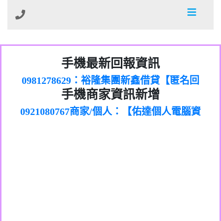
01：Greetings,Iwork【Nicholas Doby回
手機最新回報資訊
0981278629：裕隆集團新鑫借貸【匿名回
報】
886816675846：
報】
0968805568商家/個人：【心理衛生輔導中
oyewzzzmwlfgqudeixig【tgvkqwlkjv回
886816675846：gh2xv1【🗒
手機商家資訊新增
0921080767商家/個人：【佑達個人電腦資
心】
0277357216：推銷股票，疑是詐騙。【匿
Transaction.Continue >>
報】
0981406932商家/個人：【滙誠第二資產公
訊】
graph.org/BALANCE-36824-US-
0982432519：
名回報】
0906425555商家/個人：【匿名】
司】
nmetpkesjxxvxmxjmilr【htyhwnfhpy回
DOLLARS-04-24-2?
0982432519：
0973717717商家/個人：【墾丁（悍馬租
xvptnfzzxgxyhnysldom【diwzitdytt回報】
hs=82db2fc596e92a7345c946290476fb06&
0982432519：寄免費的牛樟芝??【匿名回
報】
0963419717商家/個人：【林董】
車）】
0928859786：中租借貸廣告【匿名回報】
🗒回報】
報】
0907125117商家/個人：【非凡資訊】
0963566113：
0973396397商家/個人：【吉昇防火工程】
xwuyzefpksflsdeeizxf【dkrpevvehv回報】
0963566113：宅急便物流【匿名回報】
0973396397商家/個人：【吉昇防火工程】
0981696253：借貸廣告【匿名回報】
0277151332商家/個人：【匯誠第二資產管
0910303219：拖欠工程款【匿名回報】
0982446908商家/個人：【台新銀行貸款】
理股份有限公司】
0910303219：拖欠工程款【匿名回報】