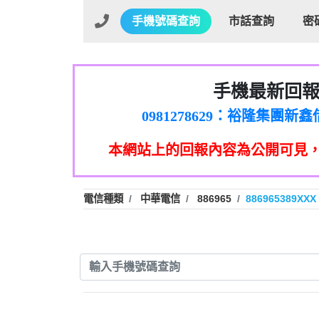
手機號碼查詢
市話查詢
密
手機最新回
01：Greetings,Iwork【Ni
0981278629：裕隆集團
886816675846：oyewzzzmwlfgqud
本網站上的回報內容為公開可見
886816675846：gh2xv1【🗒 Tran
graph.org/BALANCE-36824-US
0277357216：推銷股票，
0982432519：nmetpkesjxxvxmx
hs=82db2fc596e92a7345c946
電信種類
中華電信
886965
886965389XXX
0982432519：xvptnfzzxgxyhnys
0982432519：寄免費的牛
0928859786：中租借
0963566113：xwuyzefpksflsdee
0963566113：宅急便
0981696253：借貸
0910303219：拖欠工