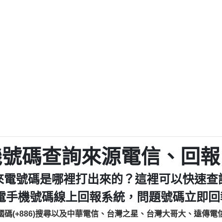
程款【匿名回報】
0979049129商
鑫借貸【匿名回報】
0976358085商家/
鑫借貸【匿名回報】
093521
貸
貸款【匿名回報】
0923325
樂.【匿名回報】
0963600
大家要小心【黃俊霖回報】
092140
cholas Doby回報】
01：Greetings,
新鑫借貸【匿名回報】
098127862
eixig【tgvkqwlkjv回報】
886816675846：oyewz
saction.Continue >>
886816675846：gh2xv
-DOLLARS-04-24-2?
疑是詐騙。【匿名回報】
graph.org/BALANC
0277357216
jmilr【htyhwnfhpy回報】
290476fb06& 🗒回報】
0982432519：nmetpke
hs=82db2fc596e92
機號碼查詢來源電信、回報
ldom【diwzitdytt回報】
0982432519：xvptnf
樟芝??【匿名回報】
098243251
來電號碼是哪裡打出來的？這裡可以快速查
貸廣告【匿名回報】
09288597
izxf【dkrpevvehv回報】
0963566113：xwuyze
電手機號碼線上回報系統，問題號碼立即回報
物流【匿名回報】
0963566
國碼(+886)搜尋以及中華電信、台灣之星、台灣大哥大、遠傳電
廣告【匿名回報】
0981696