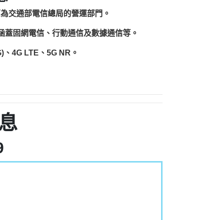
原為交通部電信總局的營運部門。
圍涵蓋固網電信、行動通信及數據通信等。
、4G LTE、5G NR。
息
9