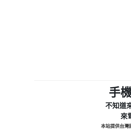
0910303219：拖欠工
0972131993：裕隆新
0972131993：裕隆新
0982084260：汽機車
0277427050：接聽音
0910303219：拖欠工程款，
01：Greetings,Iwork【Ni
0981278629：裕隆集團
886816675846：oyewzzzmwlfgqud
886816675846：gh2xv1【🗒 Tran
graph.org/BALANCE-36824-US
0277357216：推銷股票，
0982432519：nmetpkesjxxvxmx
hs=82db2fc596e92a7345c946
手
0982432519：xvptnfzzxgxyhnys
0982432519：寄免費的牛
不知道
0928859786：中租借
0963566113：xwuyzefpksflsdee
來
0963566113：宅急便
本站提供台灣
0981696253：借貸