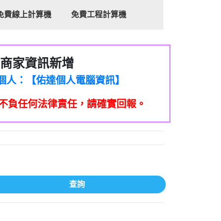
免費線上計算機
免費工程計算機
商家資訊新增
8商家/個人：【心理衛生輔導中心】
7商家/個人：【佑達個人電腦資訊】
2商家/個人：【滙誠第二資產公司】
不負任何法律責任，請確實回報。
5555商家/個人：【匿名】
7商家/個人：【墾丁（悍馬租車）】
9717商家/個人：【林董】
117商家/個人：【非凡資訊】
97商家/個人：【吉昇防火工程】
97商家/個人：【吉昇防火工程】
家/個人：【匯誠第二資產管理股份有限公
查詢
08商家/個人：【台新銀行貸款】
司】
050商家/個人：【應召站】
33597商家/個人：【無】