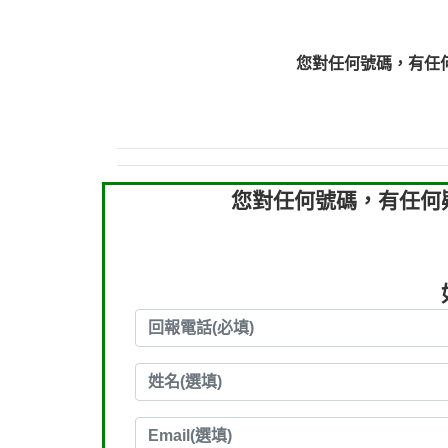
0910303219：拖欠工
0910303219：拖欠工
您對任何號碼，有任
0972131993：裕隆新
0972131993：裕隆新
0982084260：汽機車
0277427050：接聽音
0910303219：拖欠工程款，
您對任何號碼，有任何