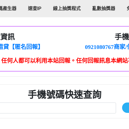
碼產生器
速查IP
線上抽獎程式
亂數抽獎器
報資訊
手機
cholas Doby回報】
096880556
新鑫借貸【匿名回報】
092108076
eixig【tgvkqwlkjv回報】
098140693
，任何人都可以利用本站回報。任何回報訊息本網站
saction.Continue >>
090642
-DOLLARS-04-24-2?
疑是詐騙。【匿名回報】
097371771
jmilr【htyhwnfhpy回報】
290476fb06& 🗒回報】
096341
ldom【diwzitdytt回報】
0907125
樟芝??【匿名回報】
09733963
手機號碼快速查詢
貸廣告【匿名回報】
09733963
izxf【dkrpevvehv回報】
0277151332商
物流【匿名回報】
09824469
廣告【匿名回報】
0908285
程款【匿名回報】
09376