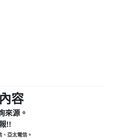
家/個人：【汪仔澡堂寵物美容工作室】
個人：【康代書-房屋二胎/土地二胎/持分
9225商家/個人：【警察】
款/房屋增貸】
641商家/個人：【楊育彰】
462商家/個人：【花旗銀行】
0619商家/個人：【不明】
Iwork【Nicholas Doby回報】
9：裕隆集團新鑫借貸【匿名回報】
zzmwlfgqudeixig【tgvkqwlkjv回報】
1【🗒 Transaction.Continue >>
E-36824-US-DOLLARS-04-24-2?
：推銷股票，疑是詐騙。【匿名回報】
sjxxvxmxjmilr【htyhwnfhpy回報】
a7345c946290476fb06& 🗒回報】
內容
zzxgxyhnysldom【diwzitdytt回報】
9：寄免費的牛樟芝??【匿名回報】
詢來源。
86：中租借貸廣告【匿名回報】
fpksflsdeeizxf【dkrpevvehv回報】
!!
113：宅急便物流【匿名回報】
信、亞太電信。
253：借貸廣告【匿名回報】