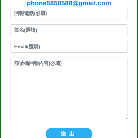
phone5858588@gmail.com
送出