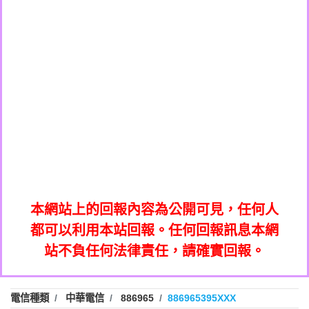
0908285050商家/個人：【應召站】
0972131993：裕隆新鑫借貸【匿名回報】
0937633597商家/個人：【無】
0972131993：裕隆新鑫借貸【匿名回報】
0979049129商家/個人：【汪仔澡堂寵物美
0982084260：汽機車貸款【匿名回報】
0976358085商家/個人：【康代書-房屋二
容工作室】
0277427050：接聽音樂.【匿名回報】
胎/土地二胎/持分貸款/房屋增貸】
0935219225商家/個人：【警察】
0910303219：拖欠工程款，大家要小心
0923325641商家/個人：【楊育彰】
01：Greetings,Iwork【Nicholas Doby回
【黃俊霖回報】
0963600462商家/個人：【花旗銀行】
0981278629：裕隆集團新鑫借貸【匿名回
報】
0921400619商家/個人：【不明】
886816675846：
報】
01：Greetings,Iwork【Nicholas Doby回
oyewzzzmwlfgqudeixig【tgvkqwlkjv回
886816675846：gh2xv1【🗒
0981278629：裕隆集團新鑫借貸【匿名回
報】
0277357216：推銷股票，疑是詐騙。【匿
Transaction.Continue >>
報】
886816675846：
報】
graph.org/BALANCE-36824-US-
0982432519：
名回報】
oyewzzzmwlfgqudeixig【tgvkqwlkjv回
886816675846：gh2xv1【🗒
nmetpkesjxxvxmxjmilr【htyhwnfhpy回
DOLLARS-04-24-2?
0982432519：
0277357216：推銷股票，疑是詐騙。【匿
Transaction.Continue >>
報】
本網站上的回報內容為公開可見，任何人
xvptnfzzxgxyhnysldom【diwzitdytt回報】
hs=82db2fc596e92a7345c946290476fb06&
0982432519：寄免費的牛樟芝??【匿名回
報】
graph.org/BALANCE-36824-US-
0982432519：
名回報】
都可以利用本站回報。任何回報訊息本網
0928859786：中租借貸廣告【匿名回報】
🗒回報】
報】
nmetpkesjxxvxmxjmilr【htyhwnfhpy回
DOLLARS-04-24-2?
0982432519：
站不負任何法律責任，請確實回報。
0963566113：
xvptnfzzxgxyhnysldom【diwzitdytt回報】
hs=82db2fc596e92a7345c946290476fb06&
0982432519：寄免費的牛樟芝??【匿名回
報】
xwuyzefpksflsdeeizxf【dkrpevvehv回報】
0963566113：宅急便物流【匿名回報】
0928859786：中租借貸廣告【匿名回報】
🗒回報】
報】
0981696253：借貸廣告【匿名回報】
0963566113：
電信種類
中華電信
886965
886965395XXX
0910303219：拖欠工程款【匿名回報】