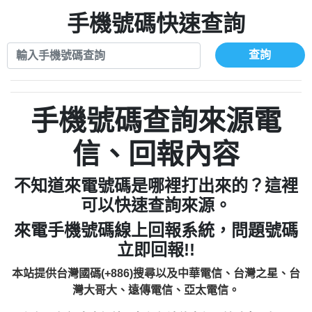
xwuyzefpksflsdeeizxf【dkrpevvehv回報】
0963566113：宅急便物流【匿名回報】
0910303219：拖欠工程款【匿名回報】
手機號碼快速查詢
0981696253：借貸廣告【匿名回報】
0972131993：裕隆新鑫借貸【匿名回報】
0910303219：拖欠工程款【匿名回報】
0972131993：裕隆新鑫借貸【匿名回報】
0910303219：拖欠工程款【匿名回報】
查詢
0982084260：汽機車貸款【匿名回報】
0972131993：裕隆新鑫借貸【匿名回報】
0277427050：接聽音樂.【匿名回報】
0972131993：裕隆新鑫借貸【匿名回報】
0910303219：拖欠工程款，大家要小心
0982084260：汽機車貸款【匿名回報】
手機號碼查詢來源電
【黃俊霖回報】
0277427050：接聽音樂.【匿名回報】
0910303219：拖欠工程款，大家要小心
信、回報內容
【黃俊霖回報】
不知道來電號碼是哪裡打出來的？這裡
可以快速查詢來源。
來電手機號碼線上回報系統，問題號碼
立即回報!!
本站提供台灣國碼(+886)搜尋以及中華電信、台灣之星、台
灣大哥大、遠傳電信、亞太電信。