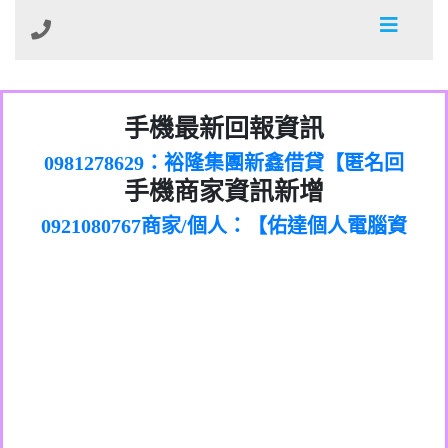
01：Greetings,Iwork【Nicholas Doby回
手機最新回報資訊
0981278629：裕隆集團新鑫借貸【匿名回
報】
886816675846：
報】
0968805568商家/個人：【心理衛生輔導中
oyewzzzmwlfgqudeixig【tgvkqwlkjv回
886816675846：gh2xv1【🗒
手機商家資訊新增
0921080767商家/個人：【佑達個人電腦資
心】
0277357216：推銷股票，疑是詐騙。【匿
Transaction.Continue >>
報】
0981406932商家/個人：【滙誠第二資產公
訊】
graph.org/BALANCE-36824-US-
0982432519：
名回報】
0906425555商家/個人：【匿名】
司】
nmetpkesjxxvxmxjmilr【htyhwnfhpy回
DOLLARS-04-24-2?
0982432519：
0973717717商家/個人：【墾丁（悍馬租
xvptnfzzxgxyhnysldom【diwzitdytt回報】
hs=82db2fc596e92a7345c946290476fb06&
0982432519：寄免費的牛樟芝??【匿名回
報】
0963419717商家/個人：【林董】
車）】
0928859786：中租借貸廣告【匿名回報】
🗒回報】
報】
0907125117商家/個人：【非凡資訊】
0963566113：
0973396397商家/個人：【吉昇防火工程】
xwuyzefpksflsdeeizxf【dkrpevvehv回報】
0963566113：宅急便物流【匿名回報】
0973396397商家/個人：【吉昇防火工程】
0981696253：借貸廣告【匿名回報】
0277151332商家/個人：【匯誠第二資產管
0910303219：拖欠工程款【匿名回報】
0982446908商家/個人：【台新銀行貸款】
理股份有限公司】
0910303219：拖欠工程款【匿名回報】