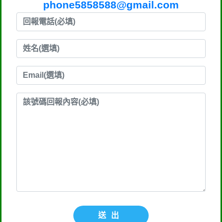
phone5858588@gmail.com
送出