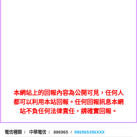
0908285050商家/個人：【應召站】
0972131993：裕隆新鑫借貸【匿名回報】
0937633597商家/個人：【無】
0972131993：裕隆新鑫借貸【匿名回報】
0979049129商家/個人：【汪仔澡堂寵物美
0982084260：汽機車貸款【匿名回報】
0976358085商家/個人：【康代書-房屋二
容工作室】
0277427050：接聽音樂.【匿名回報】
胎/土地二胎/持分貸款/房屋增貸】
0935219225商家/個人：【警察】
0910303219：拖欠工程款，大家要小心
0923325641商家/個人：【楊育彰】
01：Greetings,Iwork【Nicholas Doby回
【黃俊霖回報】
0963600462商家/個人：【花旗銀行】
0981278629：裕隆集團新鑫借貸【匿名回
報】
0921400619商家/個人：【不明】
886816675846：
報】
01：Greetings,Iwork【Nicholas Doby回
oyewzzzmwlfgqudeixig【tgvkqwlkjv回
886816675846：gh2xv1【🗒
0981278629：裕隆集團新鑫借貸【匿名回
報】
0277357216：推銷股票，疑是詐騙。【匿
Transaction.Continue >>
報】
886816675846：
報】
graph.org/BALANCE-36824-US-
0982432519：
名回報】
oyewzzzmwlfgqudeixig【tgvkqwlkjv回
886816675846：gh2xv1【🗒
nmetpkesjxxvxmxjmilr【htyhwnfhpy回
DOLLARS-04-24-2?
0982432519：
0277357216：推銷股票，疑是詐騙。【匿
Transaction.Continue >>
報】
本網站上的回報內容為公開可見，任何人
xvptnfzzxgxyhnysldom【diwzitdytt回報】
hs=82db2fc596e92a7345c946290476fb06&
0982432519：寄免費的牛樟芝??【匿名回
報】
graph.org/BALANCE-36824-US-
0982432519：
名回報】
都可以利用本站回報。任何回報訊息本網
0928859786：中租借貸廣告【匿名回報】
🗒回報】
報】
nmetpkesjxxvxmxjmilr【htyhwnfhpy回
DOLLARS-04-24-2?
0982432519：
站不負任何法律責任，請確實回報。
0963566113：
xvptnfzzxgxyhnysldom【diwzitdytt回報】
hs=82db2fc596e92a7345c946290476fb06&
0982432519：寄免費的牛樟芝??【匿名回
報】
xwuyzefpksflsdeeizxf【dkrpevvehv回報】
0963566113：宅急便物流【匿名回報】
0928859786：中租借貸廣告【匿名回報】
🗒回報】
報】
0981696253：借貸廣告【匿名回報】
0963566113：
電信種類
中華電信
886965
886965396XXX
0910303219：拖欠工程款【匿名回報】