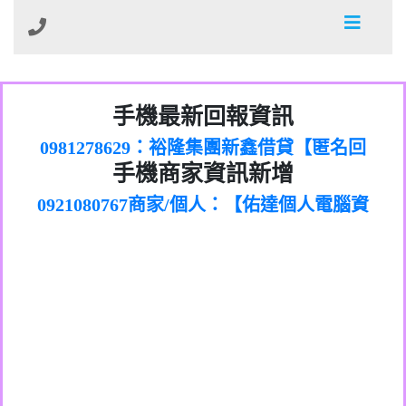
01：Greetings,Iwork【Nicholas Doby回
手機最新回報資訊
0981278629：裕隆集團新鑫借貸【匿名回
報】
886816675846：
報】
0968805568商家/個人：【心理衛生輔導中
oyewzzzmwlfgqudeixig【tgvkqwlkjv回
886816675846：gh2xv1【🗒
手機商家資訊新增
0921080767商家/個人：【佑達個人電腦資
心】
0277357216：推銷股票，疑是詐騙。【匿
Transaction.Continue >>
報】
0981406932商家/個人：【滙誠第二資產公
訊】
graph.org/BALANCE-36824-US-
0982432519：
名回報】
0906425555商家/個人：【匿名】
司】
nmetpkesjxxvxmxjmilr【htyhwnfhpy回
DOLLARS-04-24-2?
0982432519：
0973717717商家/個人：【墾丁（悍馬租
xvptnfzzxgxyhnysldom【diwzitdytt回報】
hs=82db2fc596e92a7345c946290476fb06&
0982432519：寄免費的牛樟芝??【匿名回
報】
0963419717商家/個人：【林董】
車）】
0928859786：中租借貸廣告【匿名回報】
🗒回報】
報】
0907125117商家/個人：【非凡資訊】
0963566113：
0973396397商家/個人：【吉昇防火工程】
xwuyzefpksflsdeeizxf【dkrpevvehv回報】
0963566113：宅急便物流【匿名回報】
0973396397商家/個人：【吉昇防火工程】
0981696253：借貸廣告【匿名回報】
0277151332商家/個人：【匯誠第二資產管
0910303219：拖欠工程款【匿名回報】
0982446908商家/個人：【台新銀行貸款】
理股份有限公司】
0910303219：拖欠工程款【匿名回報】