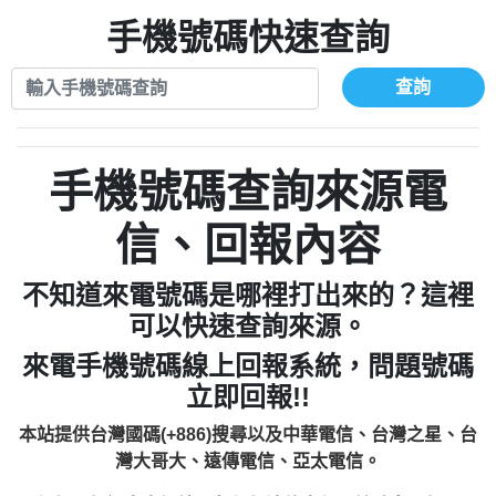
xwuyzefpksflsdeeizxf【dkrpevvehv回報】
0963566113：宅急便物流【匿名回報】
0910303219：拖欠工程款【匿名回報】
手機號碼快速查詢
0981696253：借貸廣告【匿名回報】
0972131993：裕隆新鑫借貸【匿名回報】
0910303219：拖欠工程款【匿名回報】
0972131993：裕隆新鑫借貸【匿名回報】
0910303219：拖欠工程款【匿名回報】
查詢
0982084260：汽機車貸款【匿名回報】
0972131993：裕隆新鑫借貸【匿名回報】
0277427050：接聽音樂.【匿名回報】
0972131993：裕隆新鑫借貸【匿名回報】
0910303219：拖欠工程款，大家要小心
0982084260：汽機車貸款【匿名回報】
手機號碼查詢來源電
【黃俊霖回報】
0277427050：接聽音樂.【匿名回報】
0910303219：拖欠工程款，大家要小心
信、回報內容
【黃俊霖回報】
不知道來電號碼是哪裡打出來的？這裡
可以快速查詢來源。
來電手機號碼線上回報系統，問題號碼
立即回報!!
本站提供台灣國碼(+886)搜尋以及中華電信、台灣之星、台
灣大哥大、遠傳電信、亞太電信。